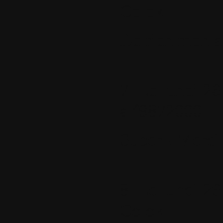
Colok
De rien mon 
7.
Le lundi 26
alf9872000
Super ! Merci
8.
Le lundi 26
Colok