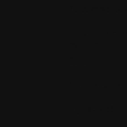
16 commentai
1.
Le vendredi
par
romin
Salut
Merci pour le 
Joyeux noël