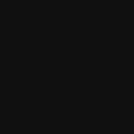
10.
Le lundi 3
Colok
Merci !
11.
Le samedi 
Pierre le Lidg
Merci Colok !
:o)