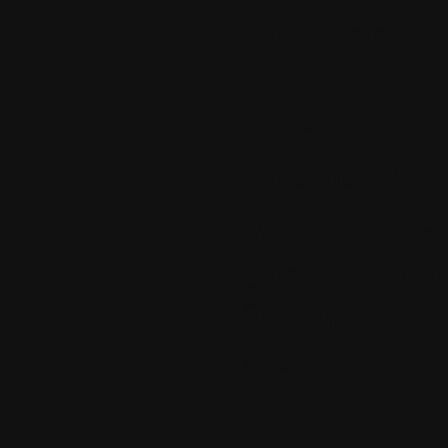
Au plaisir !
9.
Le mercredi
lemarquis7
Vous êtes des 
Que 2023 vous
favorable.
A plus