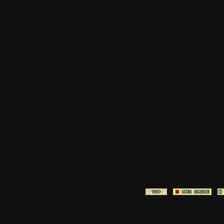
Certains blocs et modul
italia. Les commentaires so
qui les postent, tout le re
est à la team
[ Page générée en
0.31
sec ]
[ Vitesse PHP:
Mé