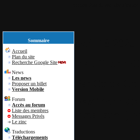
Accueil
Plan du site
Identification
avril
18
2025
Sommaire
Accueil
Plan du site
FastStone C
Recherche Google Site
News
Les news
Par
Colok
Col
Proposer un billet
Version Mobile
FastStone Ca
Forum
Accès au forum
Liste des membres
installation)
e
Messages Privés
Le zinc
Traductions
Téléchargements