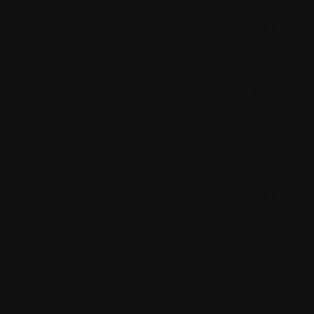
2.
Le vendredi
par
Colok
De rien !
Joyeux Noël 
3.
Le vendredi
par
Popeye21
Mis à jour; M