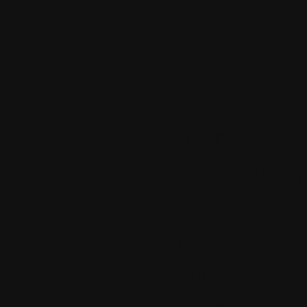
Merci beaucou
15.
Le jeudi 2
Superpat
Merci Colok po
16.
Le jeudi 31
Galixte