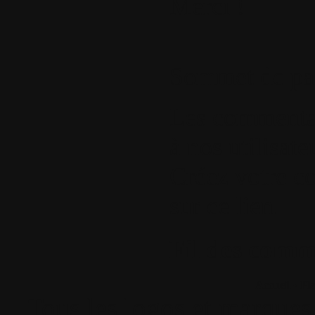
Merci !
Sommet de pa
Les commentair
à nos utilisat
Créez votre c
sur ce lien
.
Fil des comme
Accueil
•
Pla
Tous les logos et marques 