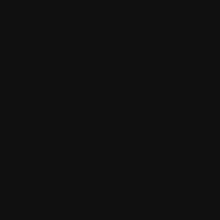
4.
Le vendredi
par
Colok
Au plaisir Pop
5.
Le dimanche
par
GravuTra
Big Thanks C
6.
Le lundi 26