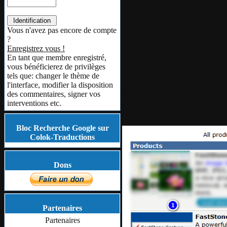
précise...il v
une vidéo de t
Vous n'avez pas encore de compte
?
!
Enregistrez vous !
En tant que membre enregistré,
- J'ai entière
vous bénéficierez de privilèges
tels que: changer le thème de
l'interface, modifier la disposition
de l'interface 
des commentaires, signer vos
interventions etc.
Bloc Recherche Google sur
Colok-Traductions
Dons
Partenaires
Partenaires