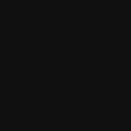
Ajout de l
d'espaceme
Taille réel
Ajout de l
(image act
du clic droi
Vous pouve
touche Ctrl
souris le 
ou rétréci