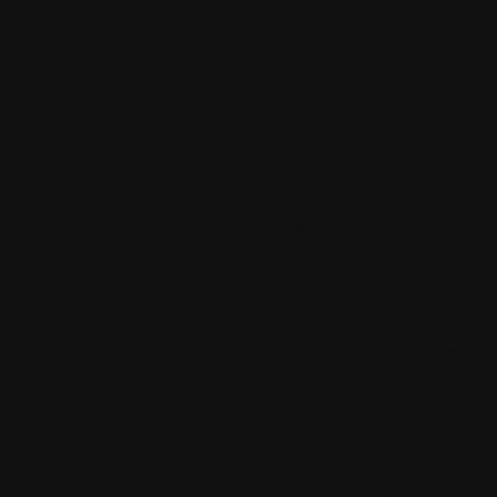
12.
Le dimanch
Colok
De rien !
13.
Le dimanch
GravuTrad
Super! et hop 
14.
Le dimanch
Gandalf