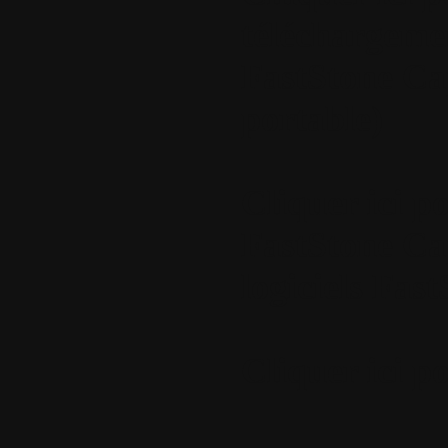
téléchargemen
FastStone Ca
portable)
Cliquer ici p
FastStone Cap
logiciels Fas
Cliquer ici p