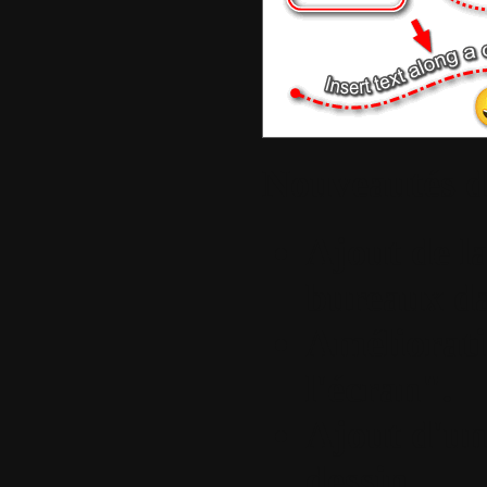
Nouveautés de
Ajout de la
bureaux d
Améliorati
l'écran".
Ajout d'un
dessin