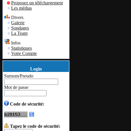
Proposez un téléchargement
Les médias
Divers
Galerie
Sondages
La Team
Logiciel payan
Infos
gratuite...
Statistiques
Votre Compte
Login
FastStone Ca
Surnom/Pseudo
d'écran très pr
Mot de passe
Code de sécurité:
Ce logiciel v
d'une fenêtre 
Tapez le code de sécurité: