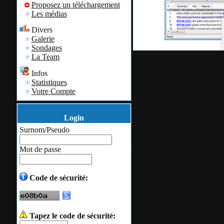
Proposez un téléchargement
Les médias
Divers
Galerie
Sondages
La Team
Description du l
Infos
Statistiques
Gratilog
:
Votre Compte
Outil pour retro
Login
Surnom/Pseudo
fichiers sur votr
Nombreux critèr
Mot de passe
(taille, date, do
Code de sécurité:
mot ou une expr
une archive zip.
Affichage des ré
Tapez le code de sécurité: