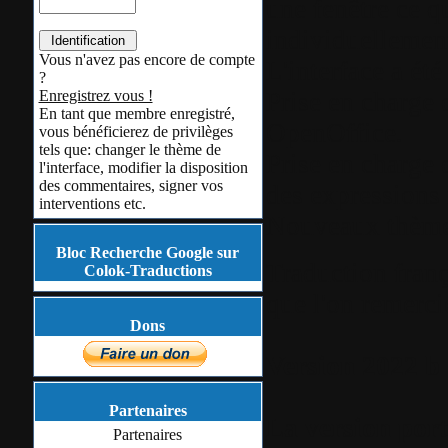
une fenêtre ce qu
individuellement
Vous n'avez pas encore de compte
L'interface a ét
?
Prise en charge 
Enregistrez vous !
En tant que membre enregistré,
OpenOffice.
vous bénéficierez de privilèges
tels que: changer le thème de
Prise en charge 
l'interface, modifier la disposition
des commentaires, signer vos
des expressions 
interventions etc.
Nouveaux thèmes
Bloc Recherche Google sur
Traduction fran
Colok-Traductions
que l'on remerc
Dons
Version 2022 b
Partenaires
La version port
Partenaires