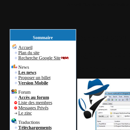
Accueil
Plan du site
Identification
février
03
2023
Sommaire
Accueil
Agent Ransac
Plan du site
Recherche Google Site
News
Par
Colok
Colok
Les news
Proposer un billet
Version Mobile
Forum
Accès au forum
Liste des membres
Messages Privés
Le zinc
Traductions
Téléchargements