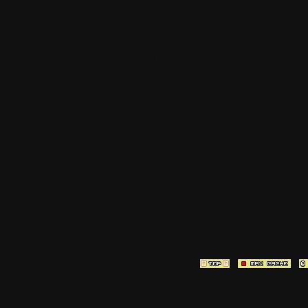
Certains blocs et modul
italia. Les commentaires so
qui les postent, tout le re
est à la team
[ Page générée en
0.3971
sec ]
[ Vitesse P
3.09