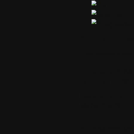
Commentaires
2 commentaires
1.
Le samedi 04 
par
Lustucru80
Dans la boite !
Merci Pierre :)
2.
Le samedi 04 