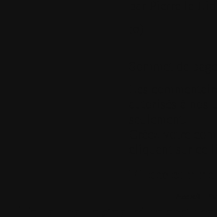
par
Pierre le Li
;o)
Sommet de pag
Les commentaires
autorisés à nos u
seulement.
Créez votre com
cliquant sur ce l
Fil des comment
Accueil
•
Pla
Tous les logos et marques 