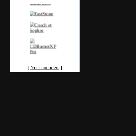
La version port
Tags
Aucun tag ass
[
Nos supporters
]
Utilitaires
Exporter ce bil
billet
Publicité