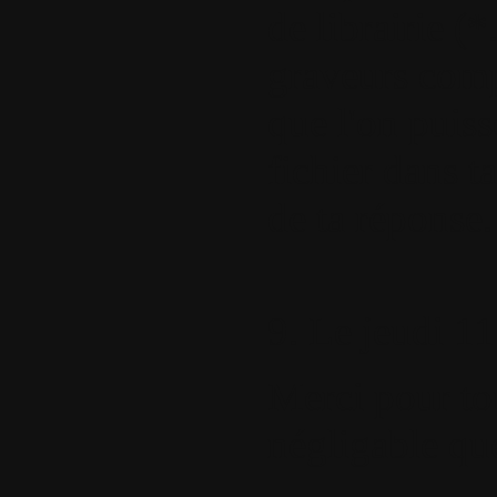
de librairie (*
graveurs compa
que l'on puiss
fichier dans t
de ta réponse.
9.
Le jeudi 11
Merci pour tou
négligable qu