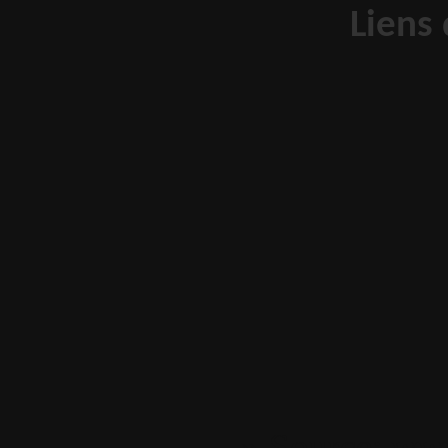
Liens
» Source:
www