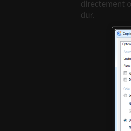
directement 
dur.