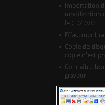
Importation d
modification d
le CD/DVD
Effacement ra
Copie de disq
copie n'est pa
Connaitre tou
graveur