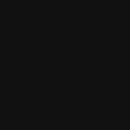
10.
Le jeudi 1
duduche
super program
11.
Le jeudi 0
mimile
Meci c'est sup