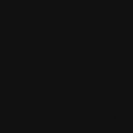
14 commentai
1.
Le dimanche
Colok
Merci mon am
2.
Le lundi 11
Lidgeu
Merci Challen