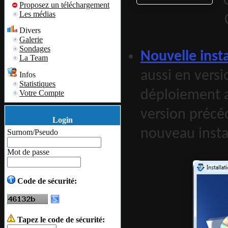
Proposez un téléchargement
Les médias
Divers
Galerie
Sondages
Nouvelle insta
La Team
aussi en vers
Infos
Statistiques
déploiement a
Votre Compte
version précé
Login
nouveau instal
Surnom/Pseudo
Mot de passe
Code de sécurité:
Tapez le code de sécurité: