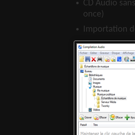
CD Audio sans 
once)
Importation d