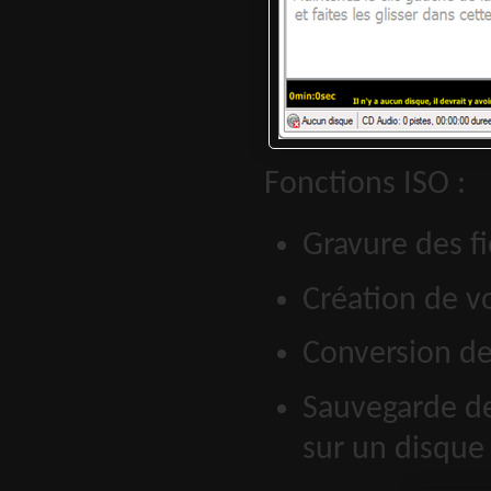
Fonctions ISO :
Gravure des f
Création de vo
Conversion des
Sauvegarde de
sur un disque