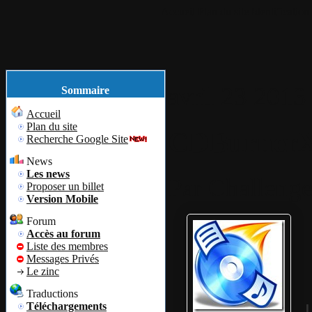
Accueil
Plan du site
Identification
avril
23
2013
Sommaire
Accueil
Plan du site
CDBurnerXP
Recherche Google Site
News
Les news
Par
Challenge
Proposer un billet
Version Mobile
Forum
Accès au forum
Liste des membres
Messages Privés
Le zinc
Traductions
Téléchargements