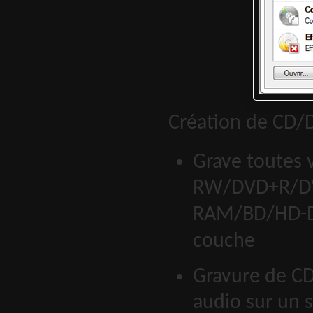
Création de CD/
Grave toutes 
RW/DVD+R/D
RAM/BD/HD-DV
couche
Gravure de CD
audio sur un 