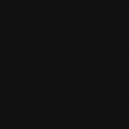
boulot Colok 
J'ai un petit 
de cette vers
(TsstCorp C
Compaq CQ61 )
J'ai télécharg
portable) pou
graveur y est
Ma question es