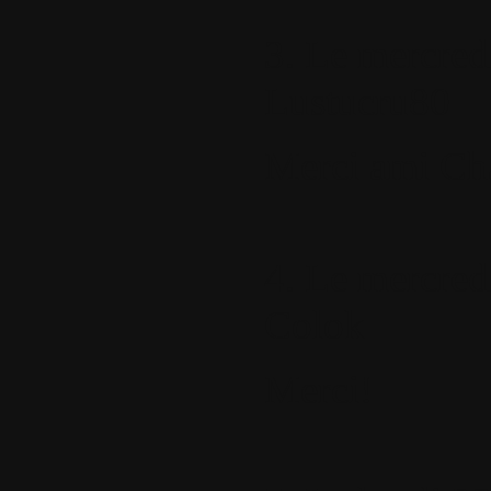
3.
Le mercredi
Lustucru80
Merci ami Chal
4.
Le mercredi
Colok
Merci!