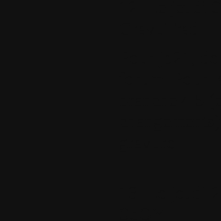
12.
Le jeudi 0
GravuTrad
Pour jp21, de 
forum. Pour la
branche 4.5 (q
changements) 
gravure.
13.
Le jeudi 2
SdQY