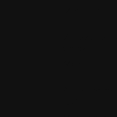
Merci mon am
7.
Le samedi 2
Colok
Merci
8.
Le mercredi
jp21
Merci pour ce 