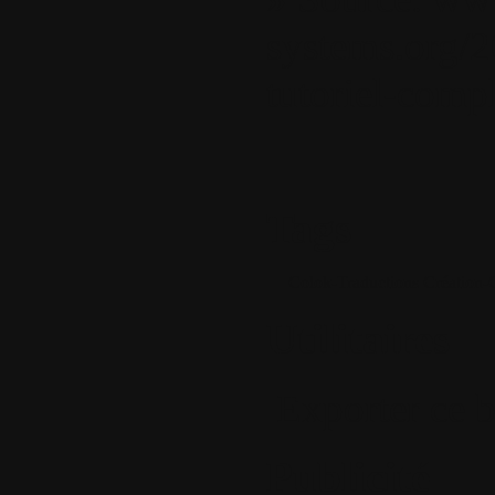
systems.org/
tutoriel-comp
Tags
Colok-Traductions
Création
Utilitaires
Exporter ce b
Publicité