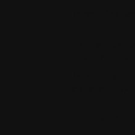
Merci Challen
14.
Le mercred
GRAMIREZI
Merci beaucou
excellent logi
Sommet de p