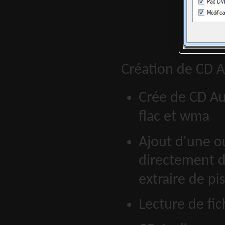
Création de CD A
Crée de CD Aud
flac et wma
Ajout d'une o
directement d
extraire de pi
Lecture de fic