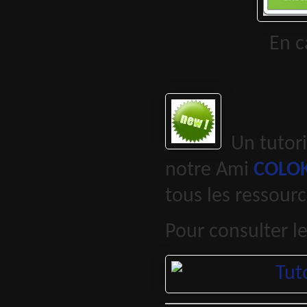
En cas d’aid
Un tutorie
notre Ami
COLO
tous les ressourc
Pour consulter le