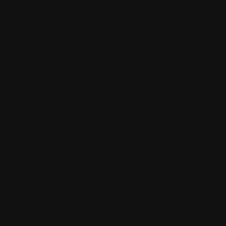
5.
Le lundi 23
geraniumbond
Merci Challen
Probleme actu
compilation co
déposer), le 
Où est le pro
6.
Le mercredi
Colok