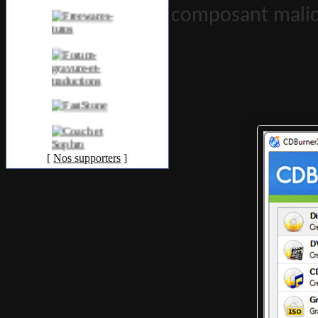
composant malic
[
Nos supporters
]