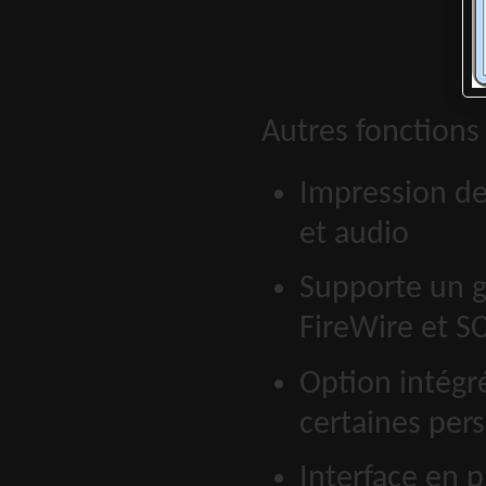
Autres fonctions 
Impression de
et audio
Supporte un g
FireWire et SC
Option intégré
certaines per
Interface en p