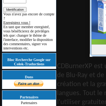
Vous n'avez pas encore de compte
?
Enregistrez vous !
En tant que membre enregistré,
vous bénéficierez de privilèges
tels que: changer le thème de
l'interface, modifier la disposition
des commentaires, signer vos
interventions etc.
Bloc Recherche Google sur
Colok-Traductions
CDBurnerXP est 
de Blu-Ray et de
Dons
création et la gr
langues. Tout le
Partenaires
l'utiliser gratui
Partenaires