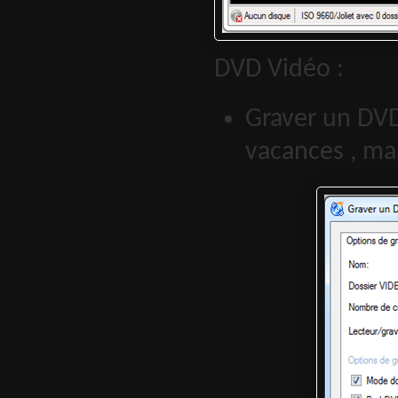
DVD Vidéo :
Graver un DVD
vacances , ma