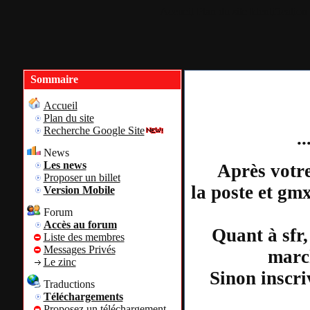
Accueil
Plan du site
Identification
Sommaire
Accueil
Plan du site
Recherche Google Site
.
News
Les news
Après votre
Proposer un billet
la poste et gm
Version Mobile
Forum
Accès au forum
Quant à sfr,
Liste des membres
Messages Privés
march
Le zinc
Sinon inscri
Traductions
Téléchargements
Proposez un téléchargement