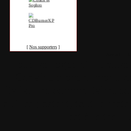
[
Nos supporters
]
Accueil
•
Pla
Tous les logos et marques 
Certains blocs et modul
italia. Les commentaires so
qui les postent, tout le re
est à la team