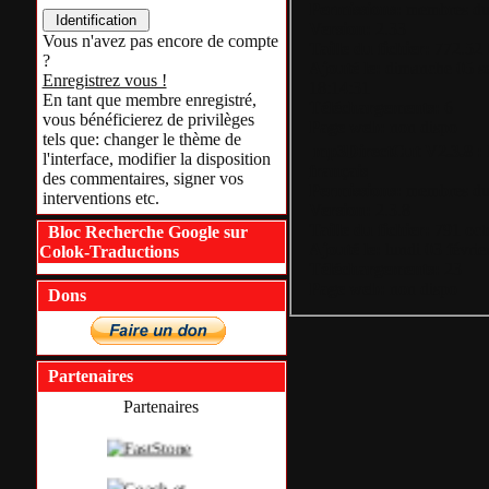
Permissions:
membres du 
Version:
2.33
Vous n'avez pas encore de compte
Taille du fichier:
772.52
?
Ajouté le:
dimanche 05 s
Enregistrez vous !
18:14:31
En tant que membre enregistré,
Téléchargements:
6
vous bénéficierez de privilèges
Page web:
non dispo
tels que: changer le thème de
mp3DirectCut V2.3.8 :
l'interface, modifier la disposition
français
des commentaires, signer vos
Permissions:
membres du 
interventions etc.
Version:
2.3.8
Taille du fichier:
791 octe
Bloc Recherche Google sur
Ajouté le:
lundi 03 févrie
Colok-Traductions
Téléchargements:
23
Page web:
non dispo
Dons
Partenaires
Partenaires