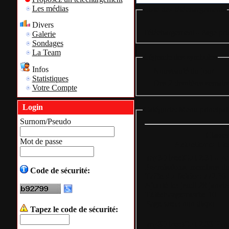
Les médias
Liste des téléchargements
Divers
Téléchargement - Page pri
Galerie
Sondages
La Team
Légende des symboles
Infos
= Nouveauté du jour
Statistiques
= Des 2 dernières semain
Votre Compte
Login
Catégorie:
Menu principal
Surnom/Pseudo
Classer 
Mot de passe
Actuellement les
mp3DirectCut 2.31 - pa
Permissions:
membres du 
Code de sécurité:
Taille du fichier:
772.36
Ajouté le:
jeudi 28 janvie
Téléchargements:
10
Page web:
non dispo
Tapez le code de sécurité:
mp3DirectCut 2.33 Patc