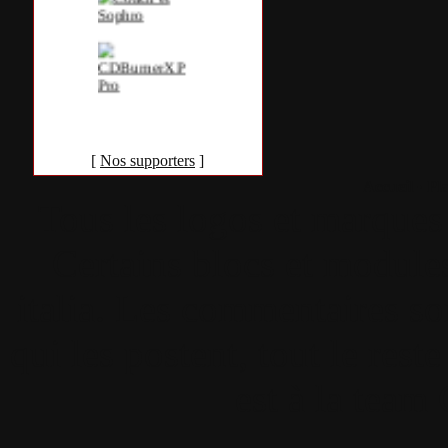
[
Nos supporters
]
Accueil
•
Pla
Tous les logos et marques 
Certains blocs et modul
italia. Les commentaires so
qui les postent, tout le re
est à la team