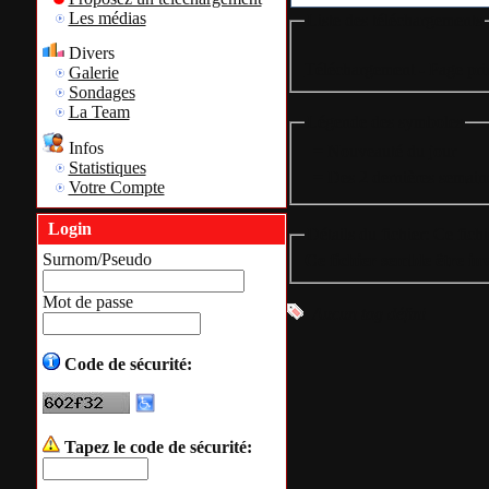
Les médias
Liste des téléchargements
Divers
Téléchargement - Page pri
Galerie
Sondages
La Team
Légende des symboles
Infos
= Nouveauté du jour
Statistiques
= Des 2 dernières semain
Votre Compte
Login
Détails du fichier: Ce fichi
Surnom/Pseudo
Ce fichier semble être inv
Mot de passe
Aucun tag défini
Code de sécurité:
Tapez le code de sécurité: