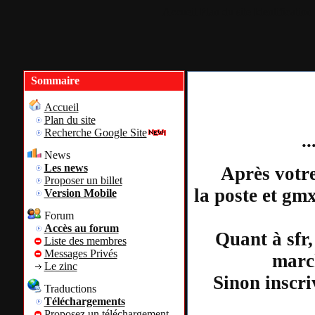
Accueil
Plan du site
Identification
Sommaire
Accueil
Plan du site
Recherche Google Site
.
News
Les news
Après votre
Proposer un billet
la poste et gm
Version Mobile
Forum
Accès au forum
Quant à sfr,
Liste des membres
Messages Privés
march
Le zinc
Sinon inscri
Traductions
Téléchargements
Proposez un téléchargement