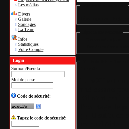
Les médias
Liste des téléchargements
Divers
Téléchargement - Page pri
Galerie
Sondages
La Team
Légende des symboles
Infos
= Nouveauté du jour
Statistiques
= Des 2 dernières semain
Votre Compte
Login
Détails du fichier: TuneX
Surnom/Pseudo
TuneXP
TuneXP est un pe
Mot de passe
intéressants p
Code de sécurité:
S'il n'est pas le
l'avantage de p
;-). Il suffit d
Tapez le code de sécurité:
menu d'Aide.