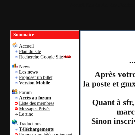
Accueil
Plan du site
Identification
Sommaire
Accueil
Plan du site
Recherche Google Site
.
News
Les news
Après votre
Proposer un billet
la poste et gm
Version Mobile
Forum
Accès au forum
Quant à sfr,
Liste des membres
Messages Privés
march
Le zinc
Sinon inscri
Traductions
Téléchargements
Proposez un téléchargement