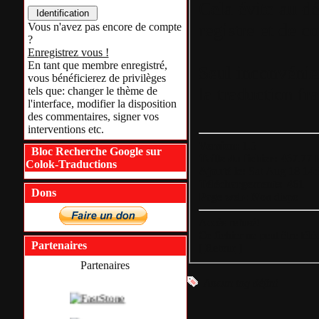
Cela évite au d
registre et de c
Vous n'avez pas encore de compte
?
Enregistrez vous !
En tant que membre enregistré,
Seul inconvénie
vous bénéficierez de privilèges
la traduction fra
tels que: changer le thème de
l'interface, modifier la disposition
des commentaires, signer vos
interventions etc.
Version:
1.5
Bloc Recherche Google sur
Taille du fichier:
467.77 
Colok-Traductions
Ajouté le:
Sat Aug 18 14
Téléchargements:
461
Dons
Page web:
Non dispo
Accès refusé!
Ce fichier ne peut être tél
Partenaires
[
Retour
]
Partenaires
Aucun tag défini