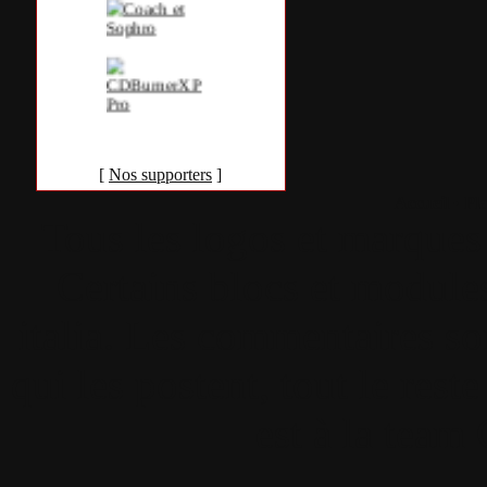
[
Nos supporters
]
Accueil
•
Pla
Tous les logos et marques 
Certains blocs et modul
italia. Les commentaires so
qui les postent, tout le re
est à la team