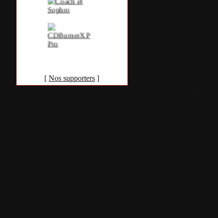
[
Nos supporters
]
Accueil
•
Pla
Tous les logos et marques 
Certains blocs et modul
italia. Les commentaires so
qui les postent, tout le re
est à la team