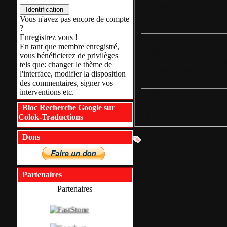
Merci
Vous n'avez pas encore de compte
?
Enregistrez vous !
Version:
1.10
En tant que membre enregistré,
Taille du fichier:
227.54 
vous bénéficierez de privilèges
Ajouté le:
Fri Feb 15 17:
tels que: changer le thème de
Téléchargements:
57
l'interface, modifier la disposition
Page web:
https://http://
des commentaires, signer vos
interventions etc.
Accès refusé!
Ce fichier ne peut être tél
Bloc Recherche Google sur
[
Retour
]
Colok-Traductions
Dons
Aucun tag défini
Partenaires
Partenaires