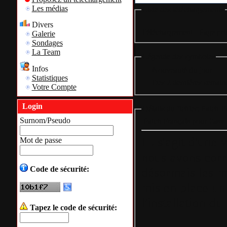
Les médias
Liste des téléchargements
Divers
Téléchargement - Page pri
Galerie
Sondages
La Team
Légende des symboles
Infos
= Nouveauté du jour
Statistiques
= Des 2 dernières semain
Votre Compte
Login
Détails du fichier: Patch 
Surnom/Pseudo
Patch Français pour Easy
IL s'agit d'une 
Mot de passe
nous avons corri
Code de sécurité:
désormais les m
mis en place un 
l'installation du
Tapez le code de sécurité: