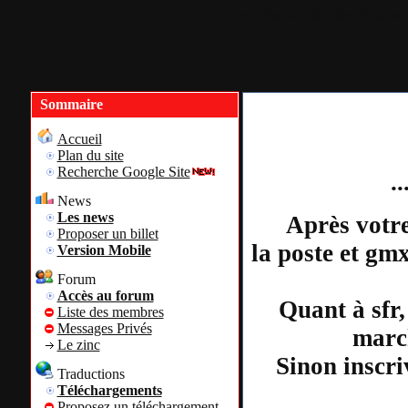
Accueil
Plan du site
Identification
Sommaire
Accueil
Plan du site
Recherche Google Site
.
News
Les news
Après votre
Proposer un billet
la poste et gm
Version Mobile
Forum
Accès au forum
Quant à sfr,
Liste des membres
Messages Privés
march
Le zinc
Sinon inscri
Traductions
Téléchargements
Proposez un téléchargement