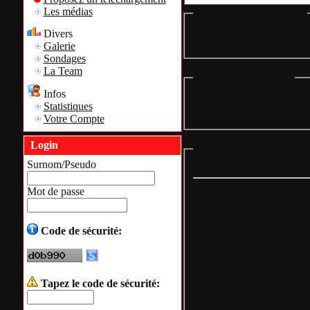
Les médias
Liste des téléchargements
Divers
Téléchargement - Page pri
Galerie
Sondages
La Team
Légende des symboles
Infos
= Nouveauté du jour
Statistiques
= Des 2 dernières semain
Votre Compte
Login
Détails du fichier: Traduc
Surnom/Pseudo
Traduction française de 
Mot de passe
Pour installer la traduction 
Code de sécurité:
1 - Fermez
CCleaner
si ce
Tapez le code de sécurité:
2 - Dans le répertoire
C:Pr
renommez le fichier origin