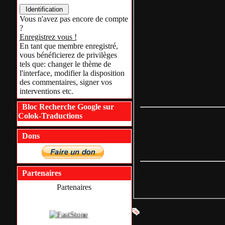
Vous n'avez pas encore de compte
?
3 - Copiez le fichier téléc
Enregistrez vous !
C:Program Files (x86)C
En tant que membre enregistré,
vous bénéficierez de privilèges
tels que: changer le thème de
Laurent
l'interface, modifier la disposition
des commentaires, signer vos
interventions etc.
Bloc Recherche Google sur
Version:
2.35.1219 fr
Colok-Traductions
Taille du fichier:
27.50 K
Ajouté le:
Sun Jun 28 21
Dons
Téléchargements:
213
Page web:
Non dispo
Accès refusé!
Partenaires
Ce fichier ne peut être tél
Partenaires
[
Retour
]
Aucun tag défini