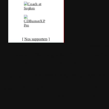
[
Nos supporters
]
Accueil
•
Pla
Tous les logos et marques 
Certains blocs et modul
italia. Les commentaires so
qui les postent, tout le re
est à la team