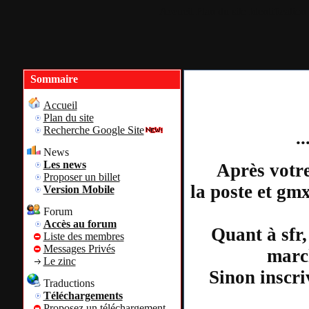
Accueil
Plan du site
Identification
Sommaire
Accueil
Plan du site
Recherche Google Site
.
News
Les news
Après votre
Proposer un billet
la poste et gm
Version Mobile
Forum
Accès au forum
Quant à sfr,
Liste des membres
Messages Privés
march
Le zinc
Sinon inscri
Traductions
Téléchargements
Proposez un téléchargement