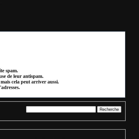
ments
îte spam.
ause de leur antispam.
mais cela peut arriver aussi.
'adresses.
= Nouveauté de la semaine