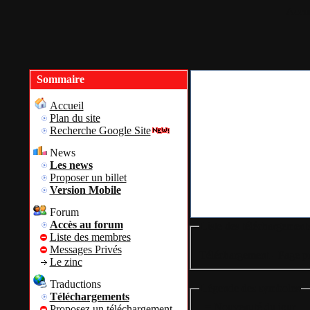
Accue
Sommaire
Accueil
Plan du site
Recherche Google Site
News
Les news
Proposer un billet
Version Mobile
Forum
Accès au forum
Liste des téléchargement
Liste des membres
Messages Privés
Téléchargement - Page pr
Le zinc
Traductions
Légende des symboles
Téléchargements
= Nouveauté du jour
Proposez un téléchargement