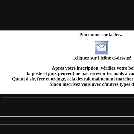
il
Plan du site
Identification
Devenez membre
Les forums
Télécharge
Pour nous contacter...
...cliquez sur l'icône ci-dessus!
Après votre inscription, vérifiez votre bo
la poste et gmx peuvent ne pas recevoir les mails à c
Quant à sfr, free et orange, cela devrait maintenant marcher 
Sinon inscrivez vous avec d'autres types d
s
incipale
|
Proposer un fichier
|
Les nouveautés
|
Les plus téléchargés
= Des 3 derniers jours