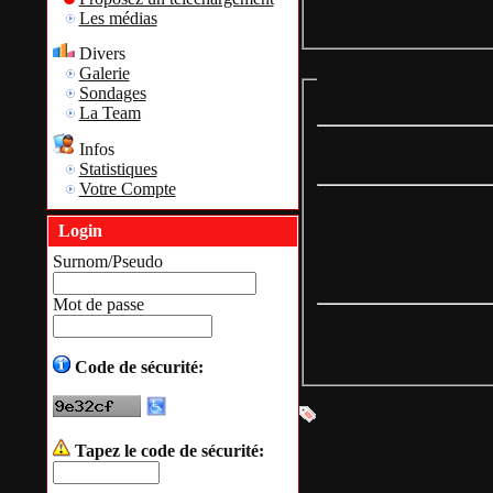
Les médias
= Des 2 dernières semai
Divers
Galerie
Détails du fichier: Support
Sondages
Support de tablette tactil
La Team
Comment réaliser un suppo
Infos
Statistiques
Votre Compte
Version:
Taille du fichier:
900 oct
Login
Ajouté le:
Sun Oct 7 15
Surnom/Pseudo
Téléchargements:
914
Page web:
https://www.
Mot de passe
Accès refusé!
Ce fichier ne peut être t
[
Retour
]
Code de sécurité:
Aucun tag défini
Tapez le code de sécurité: