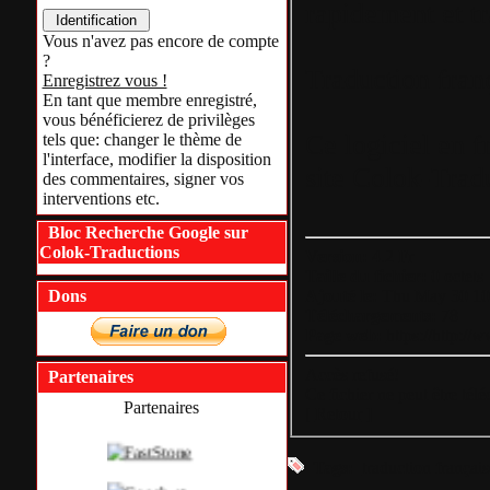
rapidement et tr
Vous n'avez pas encore de compte
?
Traduction franç
Enregistrez vous !
En tant que membre enregistré,
vous bénéficierez de privilèges
Ce logiciel en f
tels que: changer le thème de
l'interface, modifier la disposition
site Colok-Trad
des commentaires, signer vos
interventions etc.
Bloc Recherche Google sur
Colok-Traductions
Version:
4.2 Fr
Taille du fichier:
0 octets
Ajouté le:
Thu May 30 10
Dons
Téléchargements:
78
Page web:
https://http://
Accès refusé!
Partenaires
Ce fichier ne peut être tél
Partenaires
[
Retour
]
Tags:
traduction français