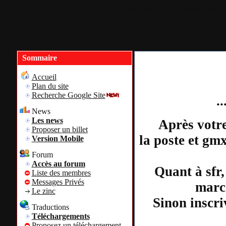
Accueil
Plan du site
Identification
Sommaire
Accueil
Plan du site
Recherche Google Site
.
News
Les news
Après votre
Proposer un billet
la poste et gm
Version Mobile
Forum
Accès au forum
Quant à sfr,
Liste des membres
Messages Privés
march
Le zinc
Sinon inscri
Traductions
Téléchargements
Proposez un téléchargement