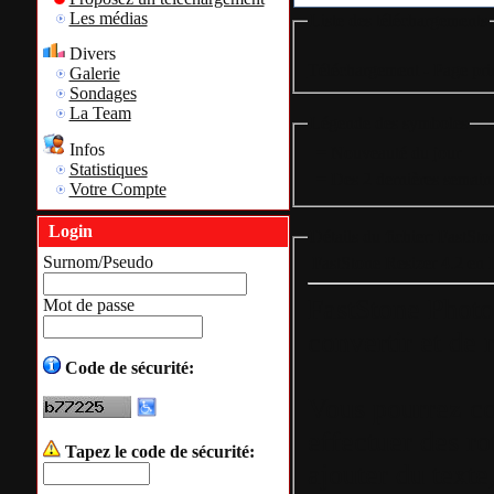
Les médias
Liste des téléchargements
Divers
Téléchargement - Page pri
Galerie
Sondages
La Team
Légende des symboles
Infos
= Nouveauté du jour
Statistiques
= Des 2 dernières semain
Votre Compte
Login
Détails du fichier: FastSto
Surnom/Pseudo
FastStone Resizer 4.2 en F
FastStone Photo
Mot de passe
convertir et de
Code de sécurité:
Vous pourrez co
effectuer des ro
Tapez le code de sécurité:
ajouter du texte