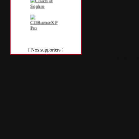
[
Nos supporters
]
Accueil
•
Pla
Tous les logos et marques 
Certains blocs et modul
italia. Les commentaires so
qui les postent, tout le re
est à la team