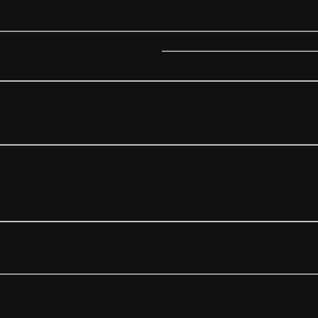
nes
Alloy 4.11.2 b3340 - fichier français
- fichier français
 quelques messages en dernière minutes. :o)
Traductions, voici la toute dernière mise à jour (en cours d'intégration 
e fichier "french.txt" du sous-dossier "langs" par celui fourni dans cette
Kb
:53:33 CEST 2021
éléchargé que par les Membres du site