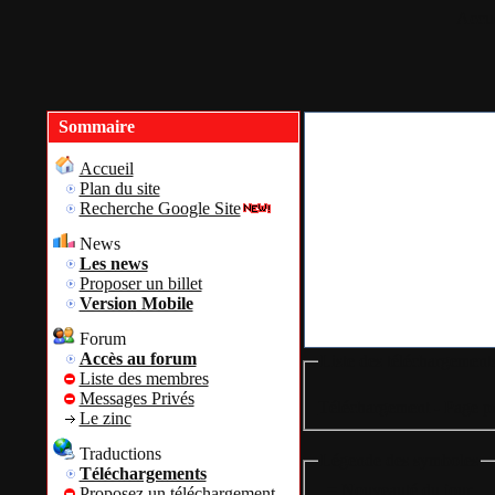
Accue
Sommaire
Accueil
Plan du site
Recherche Google Site
News
Les news
Proposer un billet
Version Mobile
Forum
Accès au forum
Liste des téléchargement
Liste des membres
Messages Privés
Téléchargement - Page pr
Le zinc
Traductions
Légende des symboles
Téléchargements
= Nouveauté du jour
Proposez un téléchargement