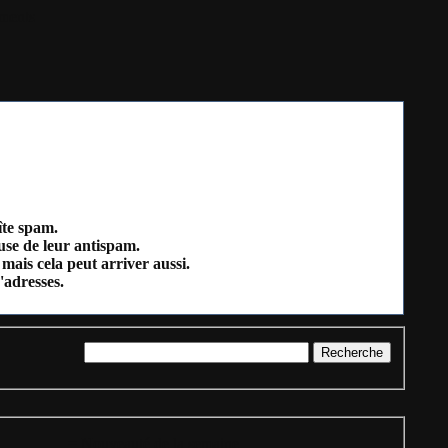
ments
îte spam.
ause de leur antispam.
mais cela peut arriver aussi.
'adresses.
= Nouveauté de la semaine