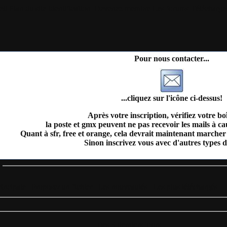
il
Plan du site
Identification
Devenez membre
Les forums
Télécharge
Pour nous contacter...
...cliquez sur l'icône ci-dessus!
Après votre inscription, vérifiez votre bo
la poste et gmx peuvent ne pas recevoir les mails à c
Quant à sfr, free et orange, cela devrait maintenant marcher 
Sinon inscrivez vous avec d'autres types d
s
incipale
|
Proposer un fichier
|
Les nouveautés
|
Les plus téléchargés
= Des 3 derniers jours