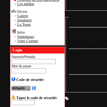
Les médias
= Des 2 dernières semai
Divers
Galerie
Détails du fichier: Light 
Sondages
Light Alloy 4.11.2 b3340 
La Team
L'auteur a ajouté/modifié
Infos
Pour les membres de Colok-
Statistiques
Si nécessaire, remplacer l
Votre Compte
Login
Version:
4.11.2.3340
Surnom/Pseudo
Taille du fichier:
39.42 
Ajouté le:
Fri May 7 15
Téléchargements:
8
Mot de passe
Page web:
Non dispo
Accès refusé!
Code de sécurité:
Ce fichier ne peut être t
[
Retour
]
Tapez le code de sécurité:
Aucun tag défini