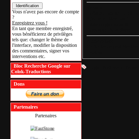
Version:
Vous n'avez pas encore de compte
Taille du fichier:
31.90 K
?
Ajouté le:
Mon Jan 15 16
Enregistrez vous !
Téléchargements:
8
En tant que membre enregistré,
Page web:
Non dispo
vous bénéficierez de privilèges
tels que: changer le thème de
Accès refusé!
l'interface, modifier la disposition
Ce fichier ne peut être tél
des commentaires, signer vos
[
Retour
]
interventions etc.
Bloc Recherche Google sur
Tags:
Nettoyeur
disque
Colok-Traductions
Dons
Partenaires
Partenaires