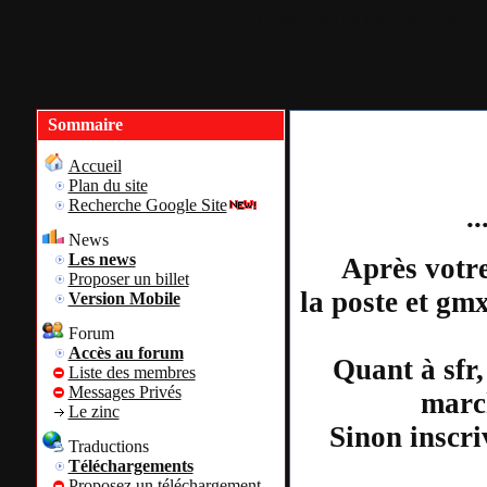
Accueil
Plan du site
Identification
Sommaire
Accueil
Plan du site
Recherche Google Site
.
News
Les news
Après votre
Proposer un billet
la poste et gm
Version Mobile
Forum
Accès au forum
Quant à sfr,
Liste des membres
Messages Privés
march
Le zinc
Sinon inscri
Traductions
Téléchargements
Proposez un téléchargement