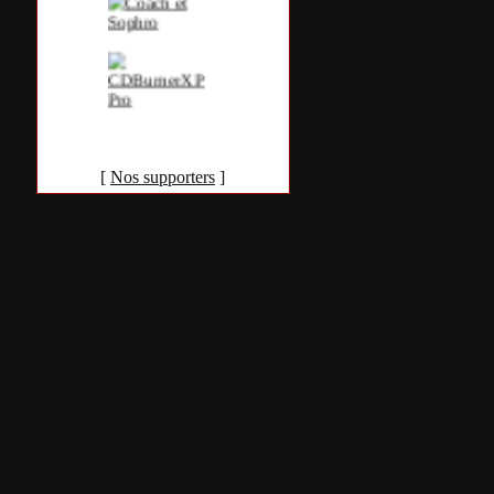
[
Nos supporters
]
Accueil
•
Pla
Tous les logos et marques 
Certains blocs et modul
italia. Les commentaires so
qui les postent, tout le re
est à la team