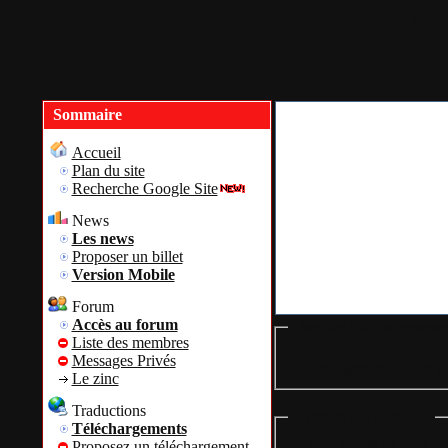
Accue
Sommaire
Accueil
Plan du site
Recherche Google Site
News
Les news
Proposer un billet
Version Mobile
Forum
Accès au forum
Liste des téléchargement
Liste des membres
Messages Privés
Téléchargement - Page pr
Le zinc
Traductions
Légende des symboles
Téléchargements
= Nouveauté du jour
Proposez un téléchargement