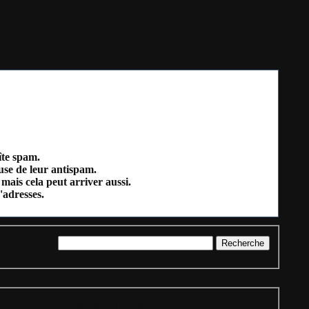
ments
îte spam.
ause de leur antispam.
mais cela peut arriver aussi.
'adresses.
= Nouveauté de la semaine