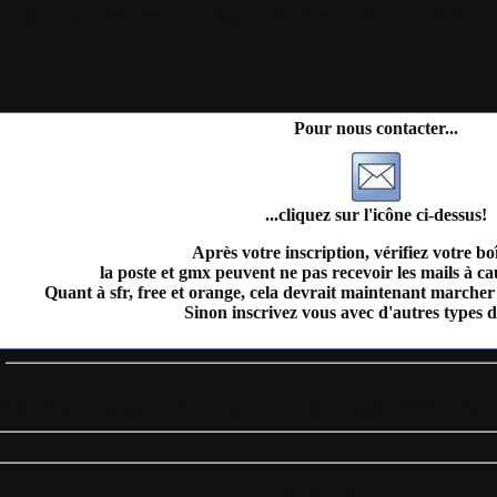
il
Plan du site
Identification
Devenez membre
Les forums
Télécharge
Pour nous contacter...
...cliquez sur l'icône ci-dessus!
Après votre inscription, vérifiez votre bo
la poste et gmx peuvent ne pas recevoir les mails à c
Quant à sfr, free et orange, cela devrait maintenant marcher 
Sinon inscrivez vous avec d'autres types d
s
incipale
|
Proposer un fichier
|
Les nouveautés
|
Les plus téléchargés
= Des 3 derniers jours