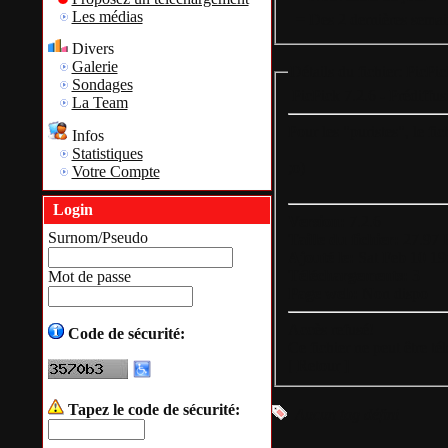
Les médias
= Des 2 dernières semai
Divers
Galerie
Détails du fichier: PicPic
Sondages
PicPick 7.2.6 - Prédiffus
La Team
Pour les "puristes", le fic
Infos
Statistiques
;o)
Votre Compte
Login
Version:
7.2.6
Surnom/Pseudo
Taille du fichier:
27.97 
Ajouté le:
Sat Feb 10 19
Téléchargements:
3
Mot de passe
Page web:
Non dispo
Accès refusé!
Code de sécurité:
Ce fichier ne peut être t
[
Retour
]
Tapez le code de sécurité:
Aucun tag défini