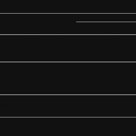
nes
k 7.2.6 - Prédiffusion du fichier français
ion du fichier français
hier "French.ini", à substituer à celui existant dans le dossier 'language' 
Kb
:37:20 CET 2024
éléchargé que par les Membres du site