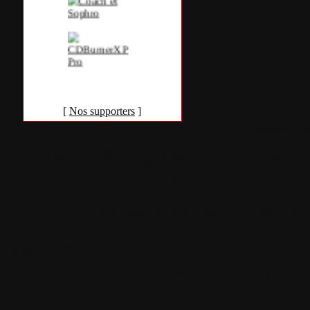
[
Nos supporters
]
Accueil
•
Pla
Tous les logos et marques 
Certains blocs et modul
italia. Les commentaires so
qui les postent, tout le re
est à la team