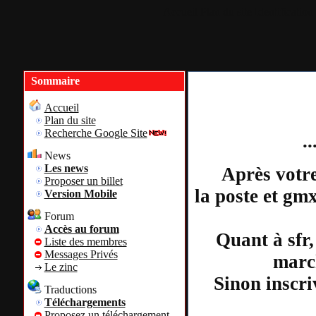
Accueil
Plan du site
Identification
Sommaire
Accueil
Plan du site
Recherche Google Site
.
News
Les news
Après votre
Proposer un billet
la poste et gm
Version Mobile
Forum
Accès au forum
Quant à sfr,
Liste des membres
Messages Privés
march
Le zinc
Sinon inscri
Traductions
Téléchargements
Proposez un téléchargement