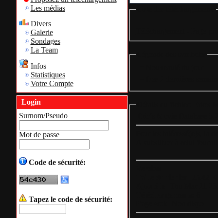
Les médias
Liste des téléchargements
Divers
Téléchargement - Page pri
Galerie
Sondages
La Team
Légende des symboles
Infos
= Nouveauté du jour
Statistiques
= Des 2 dernières semain
Votre Compte
Login
Détails du fichier: Eric's
Surnom/Pseudo
Eric's Movie Database 5.2
Mot de passe
A substituer à celui fournit 
Code de sécurité:
Version:
Taille du fichier:
25.42 K
Ajouté le:
Thu Mar 21 23
Téléchargements:
6
Tapez le code de sécurité:
Page web:
Non dispo