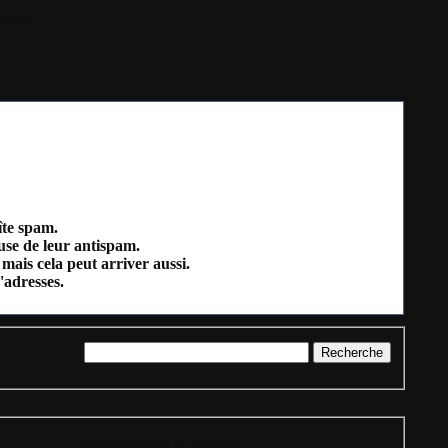
ments
îte spam.
ause de leur antispam.
mais cela peut arriver aussi.
'adresses.
= Nouveauté de la semaine