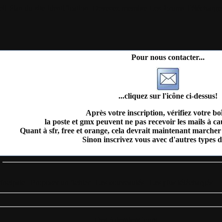
il
Plan du site
Identification
Devenez membre
Les forums
Télécharge
Pour nous contacter...
...cliquez sur l'icône ci-dessus!
Après votre inscription, vérifiez votre bo
la poste et gmx peuvent ne pas recevoir les mails à c
Quant à sfr, free et orange, cela devrait maintenant marcher 
Sinon inscrivez vous avec d'autres types d
s
incipale
|
Proposer un fichier
|
Les nouveautés
|
Les plus téléchargés
= Des 3 derniers jours