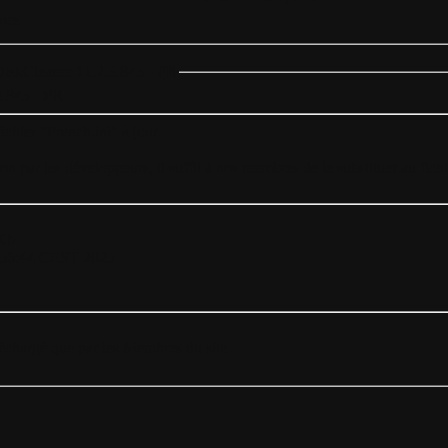
nes
 DiskCleaner 11.2.3.843 - FR
3.843 - FR
fichier "French.ini" à jour
ion par les développeurs, il suffit à nos membres de le substituer au fic
Kb
:56:44 CEST 2025
éléchargé que par les Membres du site