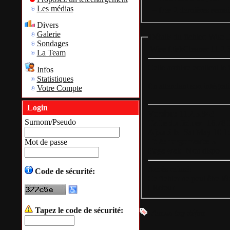
Les médias
= Des 2 dernières semai
Divers
Galerie
Détails du fichier: Wise
Sondages
Wise DiskCleaner 11.2.
La Team
Cette archive contient le 
Infos
Statistiques
En attendant son intégrat
Votre Compte
Login
Version:
11.2.3.843
Surnom/Pseudo
Taille du fichier:
16.78 
Ajouté le:
Sat May 10 1
Téléchargements:
3
Mot de passe
Page web:
Non dispo
Accès refusé!
Code de sécurité:
Ce fichier ne peut être t
[
Retour
]
Tapez le code de sécurité:
Aucun tag défini