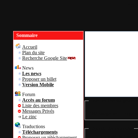
Accue
Sommaire
Accueil
Plan du site
Recherche Google Site
News
Les news
Proposer un billet
Version Mobile
Forum
Accès au forum
Liste des téléchargement
Liste des membres
Messages Privés
Téléchargement - Page pr
Le zinc
Traductions
Légende des symboles
Téléchargements
= Nouveauté du jour
Proposez un téléchargement