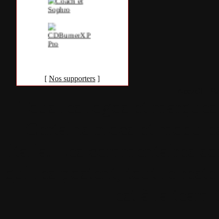
[
Nos supporters
]
Accueil
•
Pla
Tous les logos et marques 
Certains blocs et modul
italia. Les commentaires so
qui les postent, tout le re
est à la team