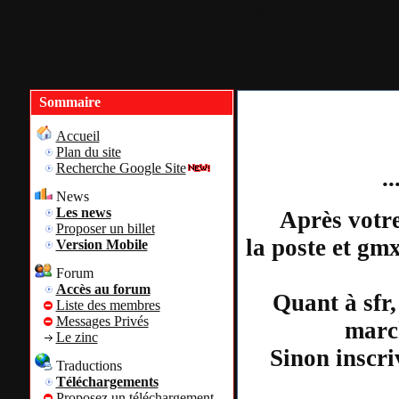
Accueil
Plan du site
Identification
Sommaire
Accueil
Plan du site
Recherche Google Site
.
News
Les news
Après votre
Proposer un billet
la poste et gm
Version Mobile
Forum
Accès au forum
Quant à sfr,
Liste des membres
Messages Privés
march
Le zinc
Sinon inscri
Traductions
Téléchargements
Proposez un téléchargement