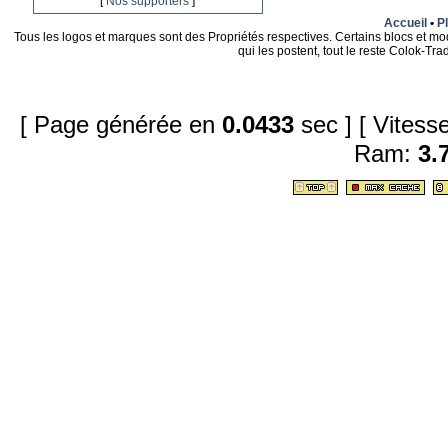
[
Nos supporters
]
Accueil
•
Pl
Tous les logos et marques sont des Propriétés respectives. Certains blocs et mo
qui les postent, tout le reste Colok-T
[ Page générée en
0.0433
sec ]
[ Vites
Ram:
3.