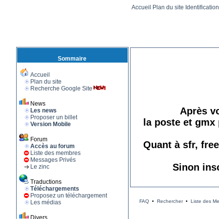
Accueil
Plan du site
Identificatio
Sommaire
Accueil
Plan du site
Recherche Google Site
News
Après vo
Les news
Proposer un billet
la poste et gmx 
Version Mobile
Forum
Quant à sfr, fre
Accès au forum
Liste des membres
Messages Privés
Sinon ins
Le zinc
Traductions
Téléchargements
Proposez un téléchargement
FAQ
•
Rechercher
•
Liste des M
Les médias
Divers