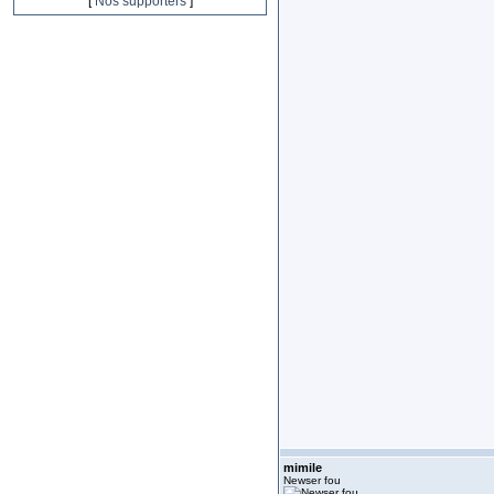
[
Nos supporters
]
mimile
Newser fou