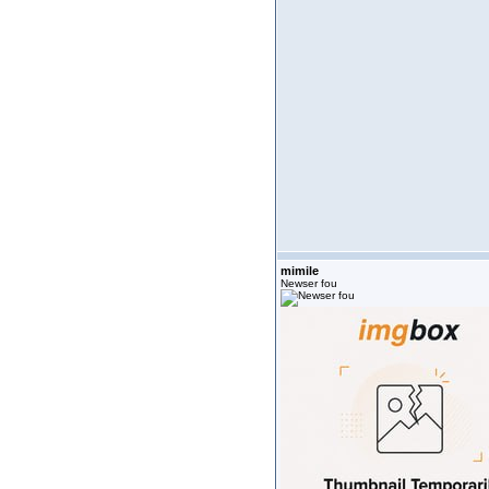
mimile
Newser fou