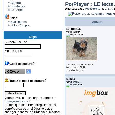
Galerie
PotPlayer : LE lecte
Sondages
Aller à la page
Précédente
1
,
2
,
3
,
4
,
La Team
Colok Traduc
Infos
Statistiques
Auteur
Votre Compte
Lustucru80
Modérateur
Login
Surnom/Pseudo
Mot de passe
Code de sécurité:
Inscrit le: 14 Mars 2006
Messages: 9988
Localisation: fr
mimile
Tapez le code de sécurité:
Newser fou
Vous n'avez pas encore de compte ?
Enregistrez vous !
En tant que membre enregistré, vous
bénéficierez de privilèges tels que:
changer le thème de l'interface, modifier