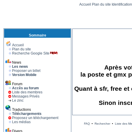
Accueil
Plan du site
Identificatio
Sommaire
Accueil
Plan du site
Recherche Google Site
News
Après vot
Les news
Proposer un billet
la poste et gmx p
Version Mobile
Forum
Quant à sfr, free e
Accès au forum
Liste des membres
Messages Privés
Le zinc
Sinon insc
Traductions
Téléchargements
Proposez un téléchargement
Les médias
FAQ
•
Rechercher
•
Liste des M
Divers