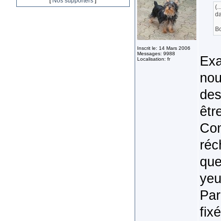
[
Nos supporters
]
(.
da
B
Inscrit le: 14 Mars 2006
Messages: 9988
Exa
Localisation: fr
nou
des
êtr
Com
réc
que
yeu
Par
fix