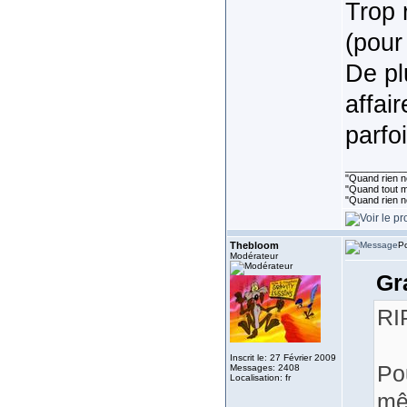
Trop 
(pour
De pl
affai
parfo
___________
"Quand rien ne
"Quand tout ma
"Quand rien n
Thebloom
Po
Modérateur
Gr
RI
Inscrit le: 27 Février 2009
Po
Messages: 2408
Localisation: fr
mê