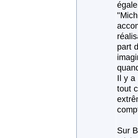
égale
"Mich
accom
réali
part 
imagi
quand
Il y 
tout 
extrê
compt
Sur B