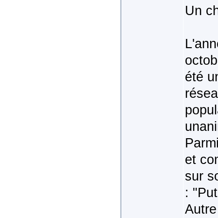
Un c
L'ann
octob
été u
résea
popul
unani
Parmi
et co
sur s
: "Pu
Autre