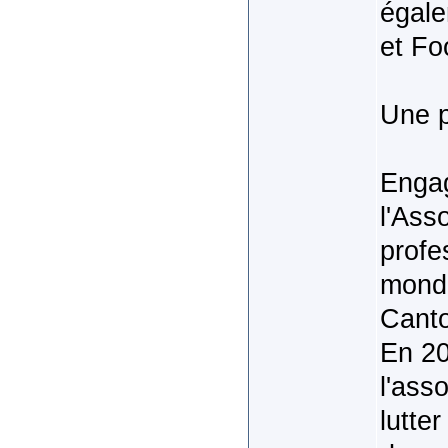
égale
et Fo
Une p
Engag
l'Ass
profe
mondi
Canto
En 20
l'ass
lutte