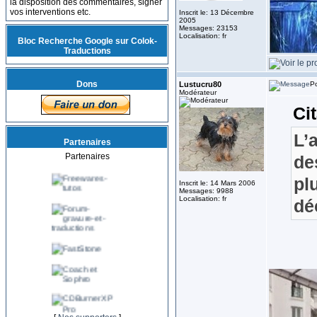
la disposition des commentaires, signer
vos interventions etc.
Inscrit le: 13 Décembre
2005
Messages: 23153
Localisation: fr
Bloc Recherche Google sur Colok-
Traductions
Dons
Lustucru80
Po
Modérateur
Cit
L’
Partenaires
Partenaires
de
pl
Inscrit le: 14 Mars 2006
Messages: 9988
Localisation: fr
dé