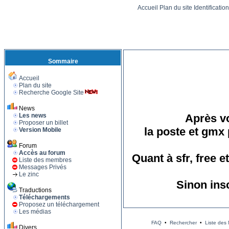
Accueil
Plan du site
Identificatio
Sommaire
Accueil
Plan du site
Recherche Google Site
News
Les news
Après vo
Proposer un billet
la poste et gmx 
Version Mobile
Forum
Accès au forum
Quant à sfr, free 
Liste des membres
Messages Privés
Le zinc
Sinon ins
Traductions
Téléchargements
Proposez un téléchargement
Les médias
FAQ
•
Rechercher
•
Liste des
Divers