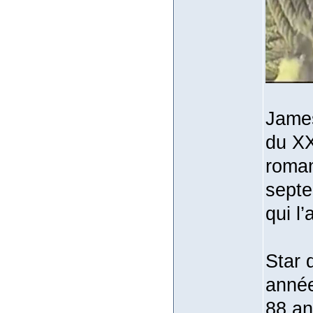
James
du XX
roman
septe
qui l
Star 
année
88 an