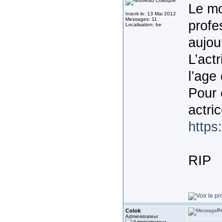
Le mo
Inscrit le: 13 Mai 2012
Messages: 11
profe
Localisation: be
aujou
L’act
l’age
Pour 
actri
https
RIP
Colok
Po
Administrateur