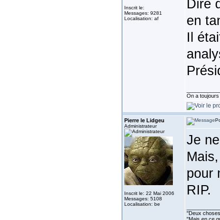
Dire 
Inscrit le:
Messages: 9281
en ta
Localisation: af
Il éta
analy
Prési
___________
On a toujours b
Pierre le Lidgeu
Po
Administrateur
Je ne
Mais,
pour m
RIP.
Inscrit le: 22 Mai 2006
Messages: 5108
Localisation: be
___________
''Deux choses 
"Mais en ce qu