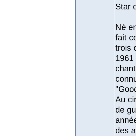
Star d
Né en
fait 
trois
1961 
chant
connu
"Good
Au ci
de gu
année
des a