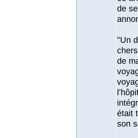
de se
annon
"Un d
chers 
de ma
voyag
voyag
l’hôp
intégr
était 
son s