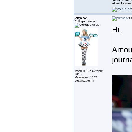
Albert Einste
jenyco2
Po
Colloque Ancien
Hi,
Amour
journ
Inscrit le: 02 Octobre
2016
Messages: 1367
Localisation: fr