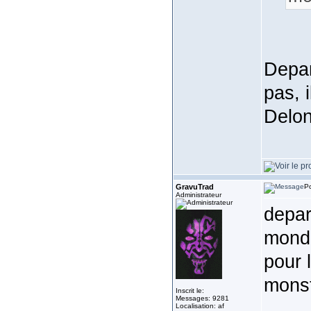
Depar
pas, i
Delo
GravuTrad
Po
Administrateur
depar
monde
pour 
monst
Inscrit le:
Messages: 9281
Localisation: af