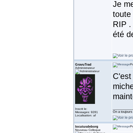
Je me
toute
RIP . 
été d
GravuTrad
Po
Administrateur
C'est
miche
maint
___________
Inscrit le:
On a toujours b
Messages: 9281
Localisation: af
locutusdeborg
Po
Nouveau Colloque