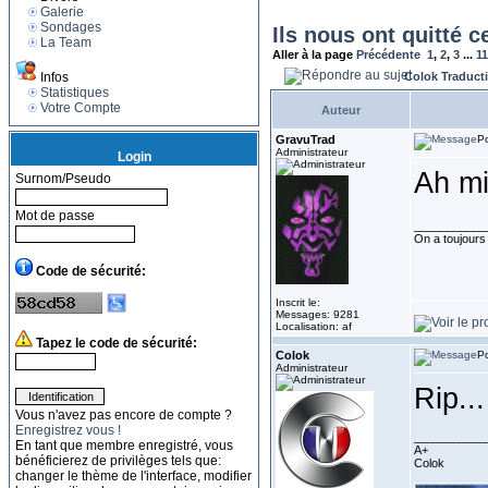
Galerie
Sondages
Ils nous ont quitté c
La Team
Aller à la page
Précédente
1
,
2
,
3
...
1
Infos
Colok Traduct
Statistiques
Votre Compte
Auteur
GravuTrad
Po
Administrateur
Login
Ah mi
Surnom/Pseudo
Mot de passe
___________
On a toujours b
Code de sécurité:
Inscrit le:
Messages: 9281
Localisation: af
Tapez le code de sécurité:
Colok
Po
Administrateur
Rip...
Vous n'avez pas encore de compte ?
Enregistrez vous !
___________
En tant que membre enregistré, vous
A+
bénéficierez de privilèges tels que:
Colok
changer le thème de l'interface, modifier