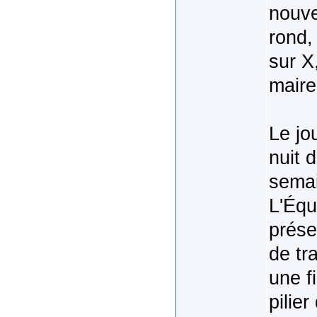
nouve
rond, 
sur X
maire
Le jo
nuit 
semai
L'Équ
prése
de tr
une f
pilier