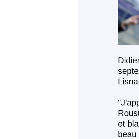
Didie
septe
Lisna
"J'ap
Roust
et bla
beau j