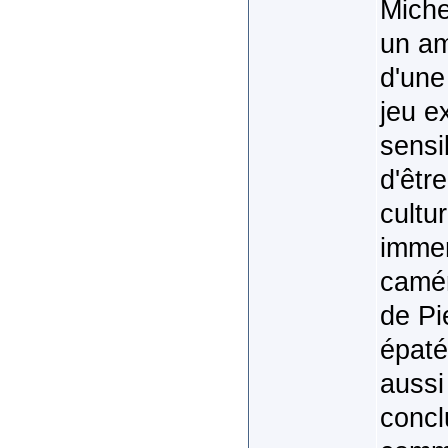
Miche
un am
d'une
jeu e
sensib
d'êtr
cultu
immen
camér
de Pi
épaté
aussi 
concl