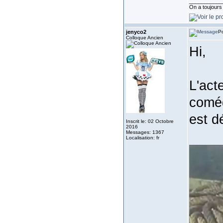
___________
On a toujours b
jenyco2
Po
Colloque Ancien
Hi,
L'act
coméd
est d
Inscrit le: 02 Octobre
2016
Messages: 1367
Localisation: fr