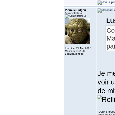
Pierre le Lidgeu
Po
Administrateur
Lu
Co
Ma
pa
Inscrit le: 22 Mai 2006
Messages: 5108
Localisation: be
Je me
voir u
de mi
___________
''Deux choses 
"Mais en ce qu