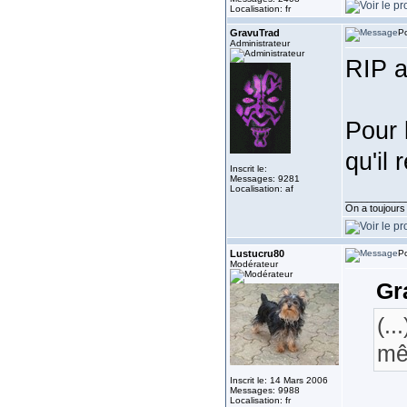
Localisation: fr
GravuTrad
Po
Administrateur
RIP a
Pour 
qu'il
Inscrit le:
Messages: 9281
Localisation: af
___________
On a toujours b
Lustucru80
Po
Modérateur
Gr
(.
mê
Inscrit le: 14 Mars 2006
Messages: 9988
Localisation: fr