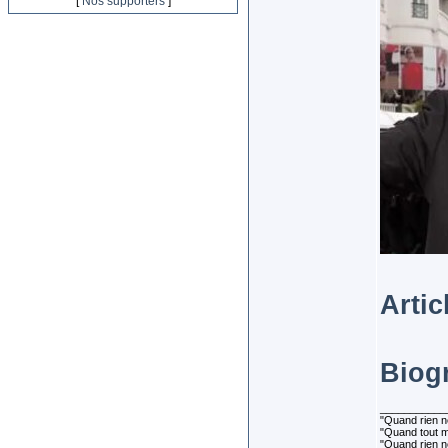
[
Nos supporters
]
Artic
Biog
___________
"Quand rien ne
"Quand tout ma
"Quand rien n