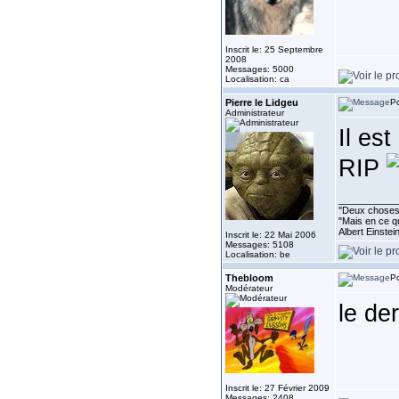
Inscrit le: 25 Septembre
2008
Messages: 5000
Localisation: ca
Pierre le Lidgeu
Po
Administrateur
Il es
RIP
___________
''Deux choses 
"Mais en ce qu
Albert Einste
Inscrit le: 22 Mai 2006
Messages: 5108
Localisation: be
Thebloom
Po
Modérateur
le de
Inscrit le: 27 Février 2009
Messages: 2408