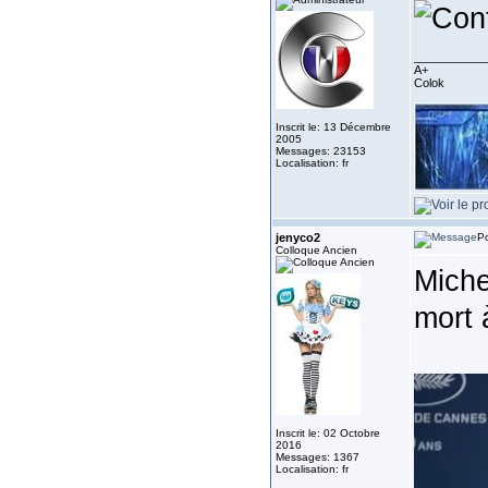
___________
A+
Colok
Inscrit le: 13 Décembre
2005
Messages: 23153
Localisation: fr
jenyco2
Po
Colloque Ancien
Miche
mort 
Inscrit le: 02 Octobre
2016
Messages: 1367
Localisation: fr