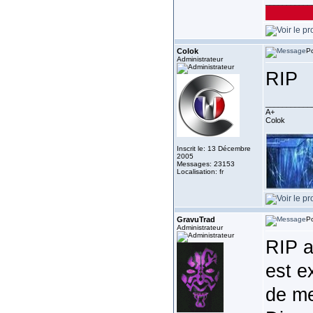
___________
Colok
Po
Administrateur
RIP
___________
A+
Colok
Inscrit le: 13 Décembre
2005
Messages: 23153
Localisation: fr
GravuTrad
Po
Administrateur
RIP a
est e
de me