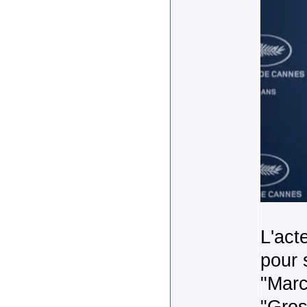
L'act
pour 
"Marc
"Gros