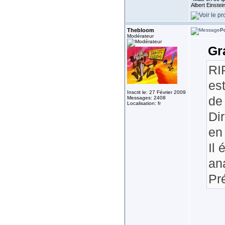
Albert Einste
Thebloom
Po
Modérateur
Gr
RIP
es
Inscrit le: 27 Février 2009
de
Messages: 2408
Localisation: fr
Di
en 
Il 
an
Pr