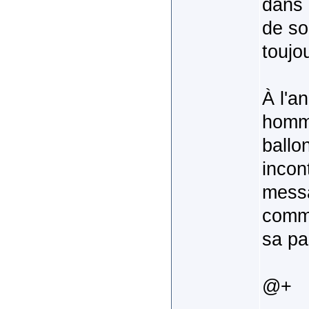
dans l
de so
toujo
À l'a
homma
ballo
incon
messa
comme
sa pa
@+