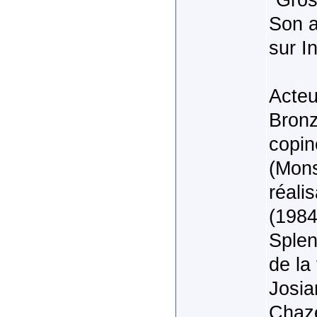
Son a
sur I
Acteu
Bronz
copin
(Mons
réali
(1984
Splen
de la
Josia
Chaze