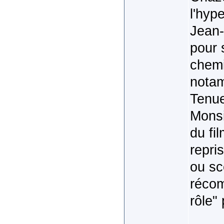
l'hyp
Jean-
pour 
chemi
notam
Tenue
Monsi
du fi
repri
ou sc
récom
rôle"