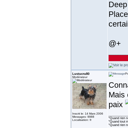
Deep 
Place
certa
@+
___________
Lustucru80
Po
Modérateur
Conna
Mais 
paix
Inscrit le: 14 Mars 2006
___________
Messages: 9988
"Quand rien ne
Localisation: fr
"Quand tout ma
"Quand rien n