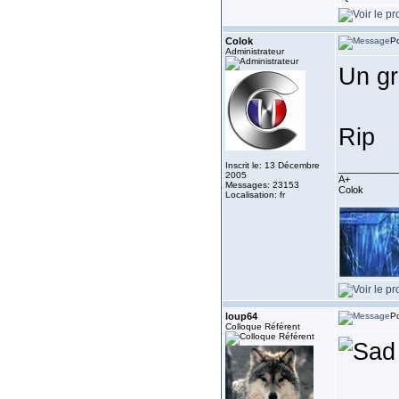
Colok
Po
Administrateur
Un gr
Rip
Inscrit le: 13 Décembre
___________
2005
A+
Messages: 23153
Colok
Localisation: fr
loup64
Po
Colloque Référent