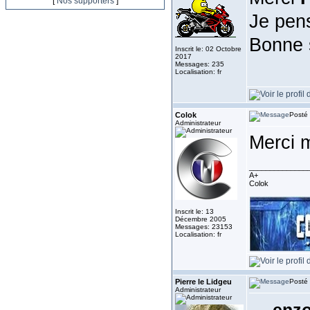
[
Nos supporters
]
Je pens
Bonne 
Inscrit le: 02 Octobre
2017
Messages: 235
Localisation: fr
Colok
Posté 
Administrateur
Merci 
______________
A+
Colok
Inscrit le: 13
Décembre 2005
Messages: 23153
Localisation: fr
Pierre le Lidgeu
Posté 
Administrateur