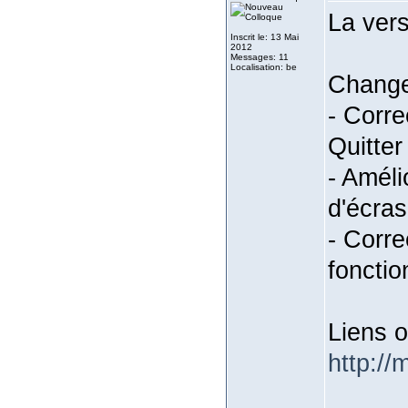
La vers
Inscrit le: 13 Mai
2012
Messages: 11
Localisation: be
Chang
- Corre
Quitter
- Améli
d'écras
- Corre
fonctio
Liens o
http://