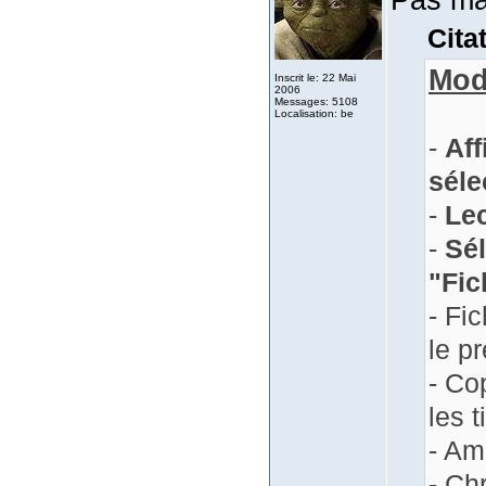
Cita
Mod
Inscrit le: 22 Mai
2006
Messages: 5108
Localisation: be
-
Aff
séle
-
Lec
-
Sél
"Fich
- Fi
le p
- Co
les t
- Am
- Ch