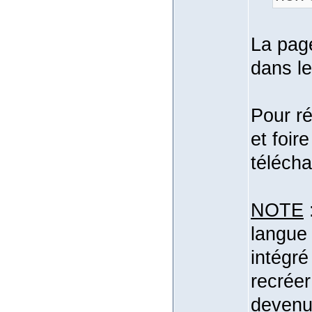
La page
dans le
Pour ré
et foir
téléch
NOTE
:
langue 
intégré
recréer
devenue