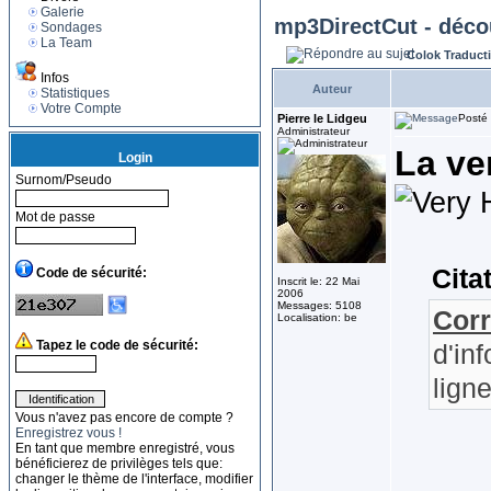
Galerie
mp3DirectCut - déco
Sondages
La Team
Colok Traduct
Infos
Auteur
Statistiques
Votre Compte
Pierre le Lidgeu
Posté 
Administrateur
La ve
Login
Surnom/Pseudo
Mot de passe
Cita
Code de sécurité:
Inscrit le: 22 Mai
2006
Messages: 5108
Corr
Localisation: be
Tapez le code de sécurité:
d'in
lign
Vous n'avez pas encore de compte ?
Enregistrez vous !
En tant que membre enregistré, vous
bénéficierez de privilèges tels que:
changer le thème de l'interface, modifier