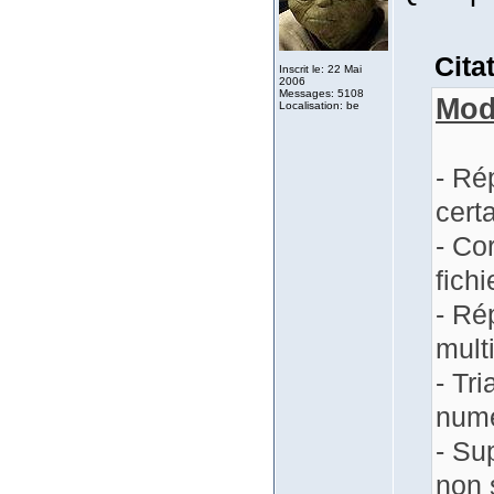
Cita
Inscrit le: 22 Mai
2006
Messages: 5108
Mod
Localisation: be
- Ré
certa
- Co
fichi
- Ré
mult
- Tri
numé
- Su
non 