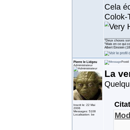
Cela éc
Colok-
______________
''Deux choses sont 
"Mais en ce qui co
Albert Einstein (1
Pierre le Lidgeu
Posté 
Administrateur
La ve
Quelque
Cita
Inscrit le: 22 Mai
2006
Messages: 5108
Mod
Localisation: be