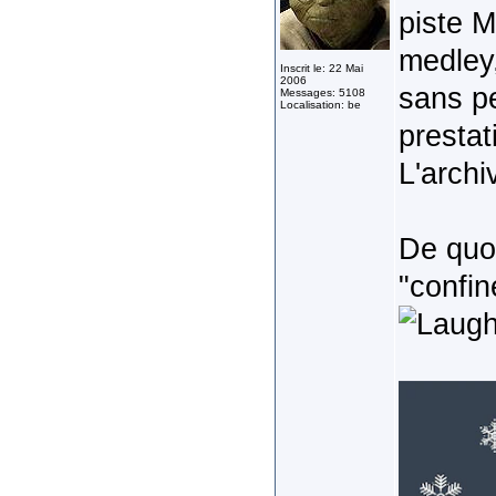
piste M
medley,
Inscrit le: 22 Mai
2006
sans pe
Messages: 5108
Localisation: be
presta
L'archi
De quo
"confin