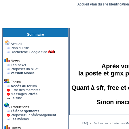
Accueil
Plan du site
Identificatio
Sommaire
Accueil
Plan du site
Recherche Google Site
News
Après vot
Les news
Proposer un billet
la poste et gmx p
Version Mobile
Forum
Accès au forum
Quant à sfr, free e
Liste des membres
Messages Privés
Le zinc
Sinon insc
Traductions
Téléchargements
Proposez un téléchargement
Les médias
FAQ
•
Rechercher
•
Liste des M
Divers