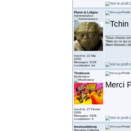
Pierre le Lidgeu
Posté 
Administrateur
______________
''Deux choses sont 
"Mais en ce qui co
Albert Einstein (1
Inscrit le: 22 Mai
2006
Messages: 5108
Localisation: be
Thebloom
Posté 
Modérateur
Merci 
Inscrit le: 27 Février
2009
Messages: 2408
Localisation: fr
locutusdeborg
Posté 
Nouveau Colloque