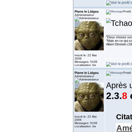
Pierre le Lidgeu
Posté 
Administrateur
______________
''Deux choses sont 
"Mais en ce qui co
Albert Einstein (1
Inscrit le: 22 Mai
2006
Messages: 5108
Localisation: be
Pierre le Lidgeu
Posté 
Administrateur
Après 
2.3.
8
e
Cita
Inscrit le: 22 Mai
2006
Messages: 5108
Amél
Localisation: be