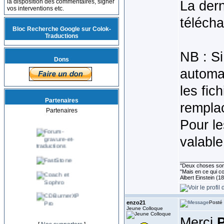
la disposition des commentaires, signer
La dern
vos interventions etc.
télécha
Bloc Recherche Google sur Colok-
Traductions
NB : Si
Dons
automa
les fic
Partenaires
remplac
Partenaires
Pour le
valabl
______________
''Deux choses sont 
"Mais en ce qui co
Albert Einstein (1
enzo21
Posté 
Jeune Colloque
Merci
P