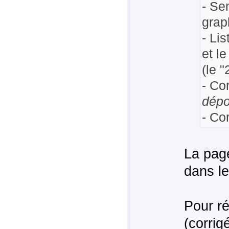
- Sen
grap
- Lis
et l
(le 
- Co
dép
- Co
La page
dans le
Pour ré
(corrig