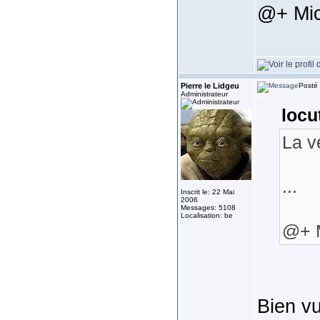
@+ Mic
Pierre le Lidgeu
Posté 
Administrateur
locu
La v
...
Inscrit le: 22 Mai
2006
Messages: 5108
Localisation: be
@+ 
Bien v