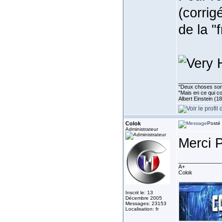
(corrig
de la "
______________
''Deux choses sont 
"Mais en ce qui co
Albert Einstein (1
Colok
Posté 
Administrateur
Merci 
______________
A+
Colok
Inscrit le: 13
Décembre 2005
Messages: 23153
Localisation: fr