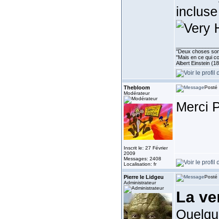
incluse
______________
''Deux choses sont 
"Mais en ce qui co
Albert Einstein (1
Thebloom
Posté 
Modérateur
Merci P
Inscrit le: 27 Février
2009
Messages: 2408
Localisation: fr
Pierre le Lidgeu
Posté 
Administrateur
La ve
Quelque