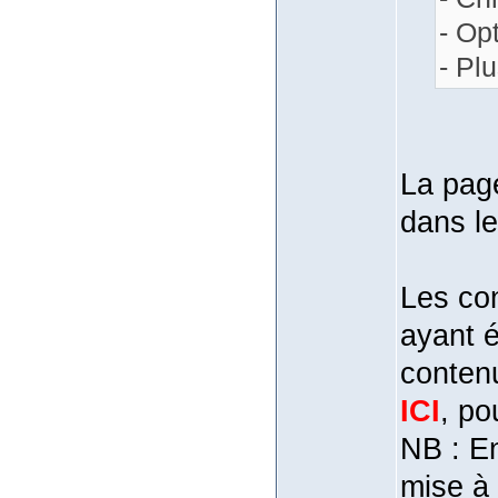
- Op
- Plu
La page
dans le
Les con
ayant é
conten
ICI
, p
NB : En
mise à 