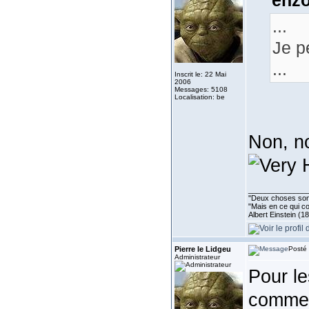
enzo
...
Je p
...
Inscrit le: 22 Mai
2006
Messages: 5108
Localisation: be
Non, no
______________
''Deux choses sont 
"Mais en ce qui co
Albert Einstein (1
Pierre le Lidgeu
Posté 
Administrateur
Pour le
comment