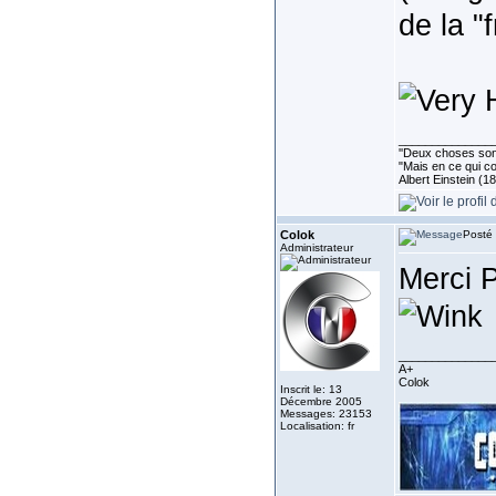
de la "
______________
''Deux choses sont 
"Mais en ce qui co
Albert Einstein (1
Colok
Posté 
Administrateur
Merci P
______________
A+
Colok
Inscrit le: 13
Décembre 2005
Messages: 23153
Localisation: fr