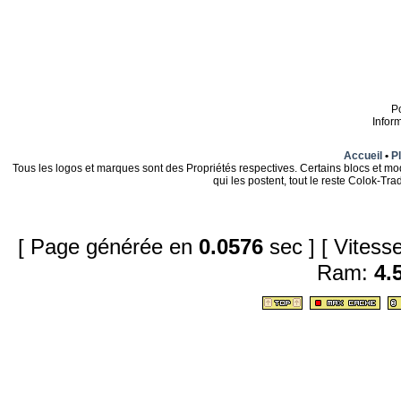
P
Infor
Accueil
•
Pl
Tous les logos et marques sont des Propriétés respectives. Certains blocs et mo
qui les postent, tout le reste Colok-T
[ Page générée en
0.0576
sec ]
[ Vites
Ram:
4.