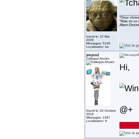
__________
''Deux choses
"Mais en ce q
Albert Einst
Inscrit le: 22 Mai
2006
Messages: 5108
Localisation: be
jenyco2
P
Colloque Ancien
Hi,
@+
Inscrit le: 02 Octobre
2016
Messages: 1367
__________
Localisation: fr