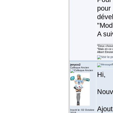
pour 
dével
"Mod
A su
__________
''Deux choses
"Mais en ce q
Albert Einst
jenyco2
P
Colloque Ancien
Hi,
Nouve
Ajout
Inscrit le: 02 Octobre
2016