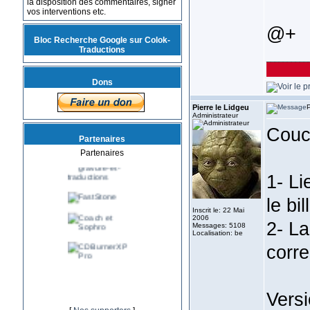
la disposition des commentaires, signer
vos interventions etc.
@+
Bloc Recherche Google sur Colok-
Traductions
__________
Dons
Pierre le Lidgeu
P
Administrateur
Couc
Partenaires
Partenaires
1- Li
le bil
Inscrit le: 22 Mai
2006
2- La
Messages: 5108
Localisation: be
corre
Vers