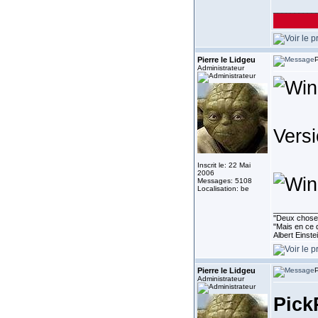
__________
Pierre le Lidgeu
P
Administrateur
Vers
Inscrit le: 22 Mai
2006
Messages: 5108
Localisation: be
__________
''Deux choses
"Mais en ce q
Albert Einst
Pierre le Lidgeu
P
Administrateur
Pick