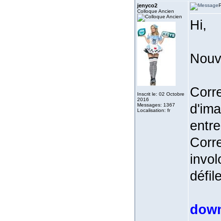
jenyco2
P
Colloque Ancien
Hi,
Nouve
Corre
Inscrit le: 02 Octobre
2016
d'ima
Messages: 1367
Localisation: fr
entre
Corre
invol
défil
dow