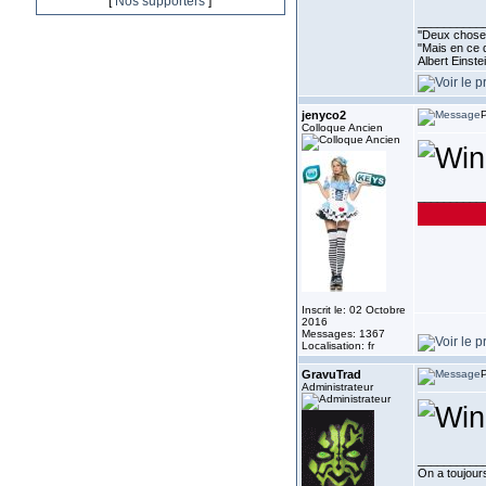
[
Nos supporters
]
__________
''Deux choses
"Mais en ce q
Albert Einst
jenyco2
P
Colloque Ancien
__________
Inscrit le: 02 Octobre
2016
Messages: 1367
Localisation: fr
GravuTrad
P
Administrateur
__________
On a toujours 