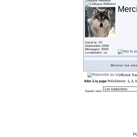
Colloque Référent
Merc
Inscrit le: 25
Septembre 2008
Messages: 5000
Localisation: ca
Montrer les m
Colok Tra
Aller à la page
Précédente
1
,
2
,
3
Sauter vers:
P