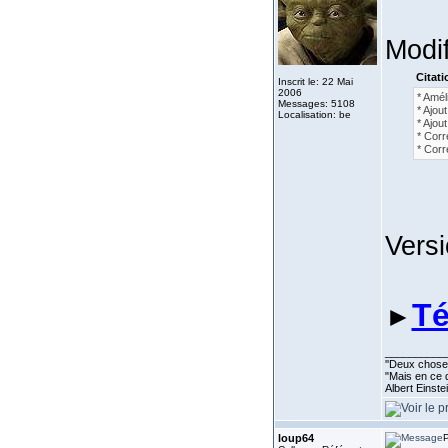
Modif
Citati
Inscrit le: 22 Mai
2006
* Amél
Messages: 5108
* Ajou
Localisation: be
* Ajou
* Corr
* Corr
Vers
Té
►
__________
''Deux choses
"Mais en ce q
Albert Einst
loup64
P