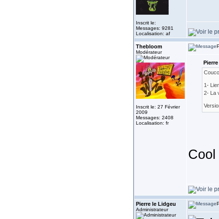
Inscrit le:
Messages: 9281
Localisation: af
Thebloom
P
Modérateur
Pierre
Couco
1- Lie
2- La 
Versi
Inscrit le: 27 Février
2009
Messages: 2408
Localisation: fr
Coo
Pierre le Lidgeu
P
Administrateur