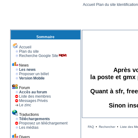
Accueil
Plan du site
Identificatio
Sommaire
Accueil
Plan du site
Recherche Google Site
News
Après vo
Les news
Proposer un billet
la poste et gmx 
Version Mobile
Forum
Quant à sfr, fre
Accès au forum
Liste des membres
Messages Privés
Sinon ins
Le zinc
Traductions
Téléchargements
Proposez un téléchargement
FAQ
•
Rechercher
•
Liste des M
Les médias
Divers