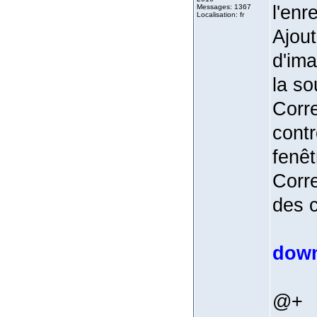
l'enr
Messages: 1367
Localisation: fr
Ajout
d'ima
la so
Corr
contr
fenêt
Corre
des c
dow
@+