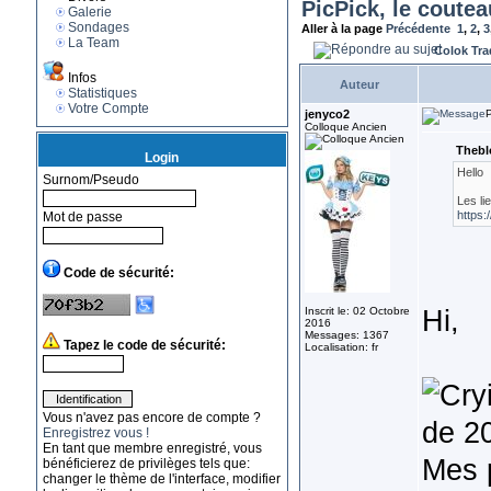
PicPick, le coutea
Galerie
Sondages
Aller à la page
Précédente
1
,
2
,
3
La Team
Colok Tra
Infos
Auteur
Statistiques
Votre Compte
jenyco2
P
Colloque Ancien
Thebl
Login
Hello
Surnom/Pseudo
Les li
https:
Mot de passe
Code de sécurité:
Hi,
Inscrit le: 02 Octobre
2016
Messages: 1367
Tapez le code de sécurité:
Localisation: fr
Vous n'avez pas encore de compte ?
de 2
Enregistrez vous !
En tant que membre enregistré, vous
Mes 
bénéficierez de privilèges tels que:
changer le thème de l'interface, modifier