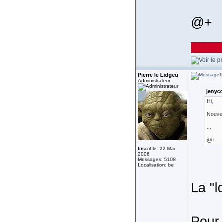
@+
__________
Pierre le Lidgeu
P
Administrateur
jenyco
Hi,
Nouvel
...
@+
Inscrit le: 22 Mai
2006
Messages: 5108
Localisation: be
La "l
Pour 