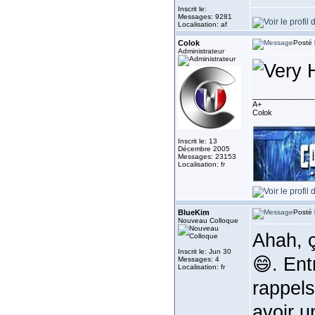
Inscrit le:
Messages: 9281
Localisation: af
Colok
Posté 
Administrateur
______________
A+
Colok
Inscrit le: 13
Décembre 2005
Messages: 23153
Localisation: fr
BlueKim
Posté 
Nouveau Colloque
Ahah, ç
Inscrit le: Jun 30
😄. Entr
Messages: 4
Localisation: fr
rappels
avoir u