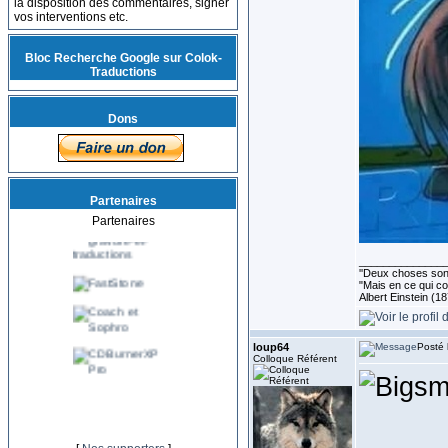
la disposition des commentaires, signer
vos interventions etc.
Bloc Recherche Google sur Colok-
Traductions
Dons
Partenaires
Partenaires
______________
''Deux choses sont 
"Mais en ce qui co
Albert Einstein (1
loup64
Posté 
Colloque Référent