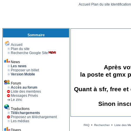
Accueil
Plan du site
Identificatio
Sommaire
Accueil
Plan du site
Recherche Google Site
News
Après vot
Les news
Proposer un billet
la poste et gmx p
Version Mobile
Forum
Accès au forum
Quant à sfr, free e
Liste des membres
Messages Privés
Le zinc
Sinon insc
Traductions
Téléchargements
Proposez un téléchargement
Les médias
FAQ
•
Rechercher
•
Liste des M
Divers