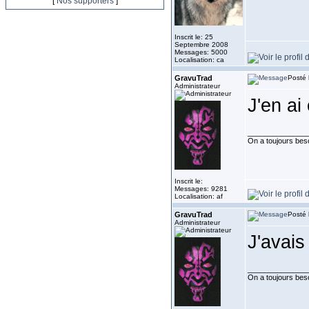
[
Nos supporters
]
Inscrit le: 25
Septembre 2008
Messages: 5000
Localisation: ca
GravuTrad
Posté 
Administrateur
J'en ai 
______________
On a toujours besoi
Inscrit le:
Messages: 9281
Localisation: af
GravuTrad
Posté 
Administrateur
J'avais
______________
On a toujours besoi