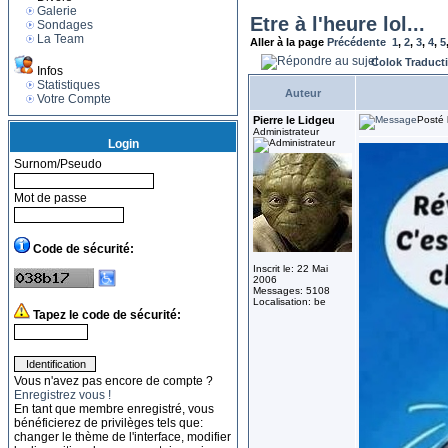
Galerie
Etre à l'heure lol...
Sondages
La Team
Aller à la page
Précédente
1
,
2
,
3
,
4
,
5
Colok Traduct
Infos
Statistiques
Auteur
Votre Compte
Pierre le Lidgeu
Posté 
Administrateur
Login
Surnom/Pseudo
Mot de passe
Code de sécurité:
Inscrit le: 22 Mai
2006
Messages: 5108
Localisation: be
Tapez le code de sécurité:
Vous n'avez pas encore de compte ?
Enregistrez vous !
En tant que membre enregistré, vous
bénéficierez de privilèges tels que:
changer le thème de l'interface, modifier