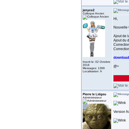
jenyco2
Colloque Ancien
Hi,
Nouvelle 
Ajout de 
Ajout du d
Correctio
Correction
download
Inscrit le: 02 Octobre
2016
@+
Messages: 1366
Localisation: fr
_________
Pierre le Lidgeu
Administrateur
Version f
_________