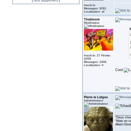
[
Nos supporters
]
Inscrit le:
Messages: 9281
Localisation: af
Thebloom
Modérateur
P
Inscrit le: 27 Février
2009
Messages: 2408
Localisation: fr
Cool
Pierre le Lidgeu
Administrateur
_________
''Deux chos
"Mais en ce
Albert Eins