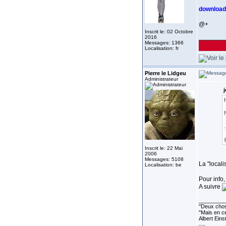
download
@+
Inscrit le: 02 Octobre
2016
_________
Messages: 1366
Localisation: fr
Pierre le Lidgeu
Administrateur
j
H
.
Inscrit le: 22 Mai
2006
Messages: 5108
La "locali
Localisation: be
Pour info,
A suivre
_________
''Deux chos
"Mais en ce
Albert Eins