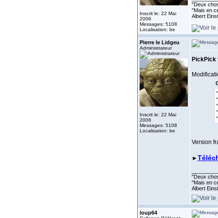
''Deux chos
"Mais en ce
Inscrit le: 22 Mai
Albert Eins
2006
Messages: 5108
Localisation: be
Pierre le Lidgeu
Administrateur
PickPick
Modificati
C
Inscrit le: 22 Mai
2006
Messages: 5108
Localisation: be
Version f
Téléc
►
_________
''Deux chos
"Mais en ce
Albert Eins
loup64