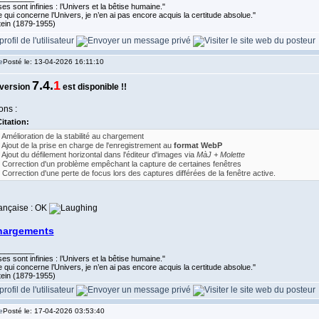
es sont infinies : l’Univers et la bêtise humaine."
 qui concerne l’Univers, je n’en ai pas encore acquis la certitude absolue.''
tein (1879-1955)
Posté le: 13-04-2026 16:11:10
7.4.
1
 version
est disponible !!
ons :
itation:
* Amélioration de la stabilité au chargement
* Ajout de la prise en charge de l'enregistrement au
format WebP
* Ajout du défilement horizontal dans l'éditeur d'images via
MàJ + Molette
* Correction d'un problème empêchant la capture de certaines fenêtres
* Correction d'une perte de focus lors des captures différées de la fenêtre active.
rançaise : OK
hargements
________
es sont infinies : l’Univers et la bêtise humaine."
 qui concerne l’Univers, je n’en ai pas encore acquis la certitude absolue.''
tein (1879-1955)
Posté le: 17-04-2026 03:53:40