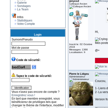
jenyco2
Galerie
Colloque Ancien
Sondages
T
La Team
Infos
Statistiques
Votre Compte
Hi,
Login
Surnom/Pseudo
Mes posts
Inscrit le: 02 Octobre
2016
Mot de passe
Messages: 1366
@+
Localisation: fr
_________
Code de sécurité:
Pierre le Lidgeu
Tapez le code de sécurité:
Administrateur
Coucou,
1- Liens d
Vous n'avez pas encore de compte ?
2- La vers
Enregistrez vous !
En tant que membre enregistré, vous
Version f
bénéficierez de privilèges tels que:
changer le thème de l'interface, modifier
_________