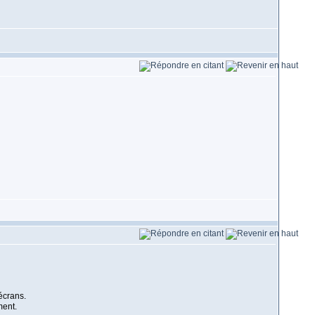
écrans.
ment.