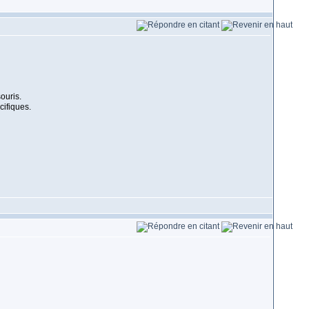
ouris.
cifiques.