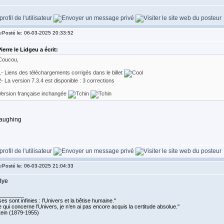
Posté le: 06-03-2025 20:33:52
ierre le Lidgeu a écrit:
Coucou,
1- Liens des téléchargements corrigés dans le billet
2- La version 7.3.4 est disponible : 3 corrections
Version française inchangée
Posté le: 06-03-2025 21:04:33
________
es sont infinies : l’Univers et la bêtise humaine."
 qui concerne l’Univers, je n’en ai pas encore acquis la certitude absolue.''
tein (1879-1955)