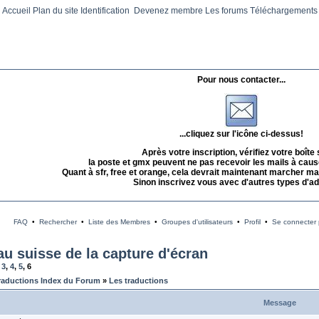
Accueil
Plan du site
Identification
Devenez membre
Les forums
Téléchargements
Pour nous contacter...
...cliquez sur l'icône ci-dessus!
Après votre inscription, vérifiez votre boîte
la poste et gmx peuvent ne pas recevoir les mails à caus
Quant à sfr, free et orange, cela devrait maintenant marcher mai
Sinon inscrivez vous avec d'autres types d'a
FAQ
•
Rechercher
•
Liste des Membres
•
Groupes d'utilisateurs
•
Profil
•
Se connecter p
au suisse de la capture d'écran
,
3
,
4
,
5
,
6
raductions Index du Forum
»
Les traductions
Message