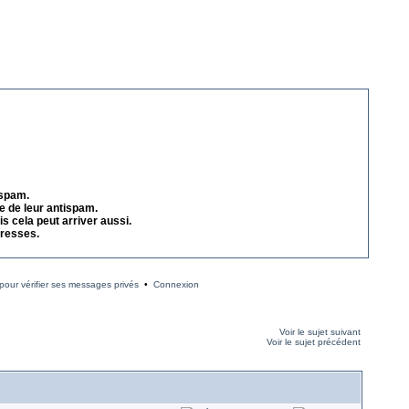
 spam.
e de leur antispam.
s cela peut arriver aussi.
dresses.
our vérifier ses messages privés
•
Connexion
Voir le sujet suivant
Voir le sujet précédent