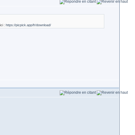
ici :
https://picpick.app/fr/download/