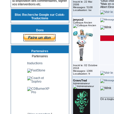
la disposition des commentaires, signer
''Deux chos
Inscrit le: 22 Mai
"Mais en ce
vos interventions etc.
2006
Albert Eins
Messages: 5108
Localisation: be
Bloc Recherche Google sur Colok-
Traductions
jenyco2
Colloque Ancien
Dons
_________
Partenaires
Partenaires
Inscrit le: 02 Octobre
2016
Messages: 1366
Localisation: fr
GravuTrad
Administrateur
_________
On a toujour