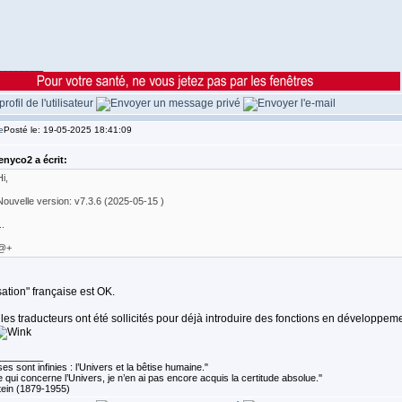
________
Posté le: 19-05-2025 18:41:09
enyco2 a écrit:
i,
Nouvelle version: v7.3.6 (2025-05-15 )
..
@+
sation" française est OK.
 les traducteurs ont été sollicités pour déjà introduire des fonctions en développe
________
es sont infinies : l’Univers et la bêtise humaine."
 qui concerne l’Univers, je n’en ai pas encore acquis la certitude absolue.''
tein (1879-1955)