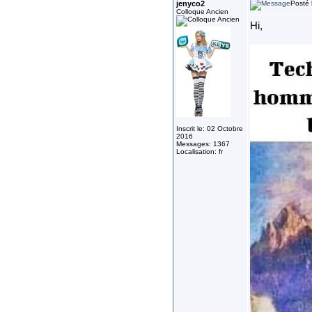
jenyco2
Posté 
Colloque Ancien
Hi,
Inscrit le: 02 Octobre
2016
Messages: 1367
Localisation: fr