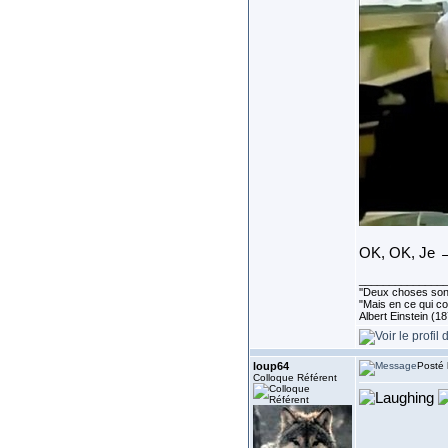
OK, OK, Je 
______________
''Deux choses sont 
"Mais en ce qui co
Albert Einstein (1
loup64
Posté 
Colloque Référent