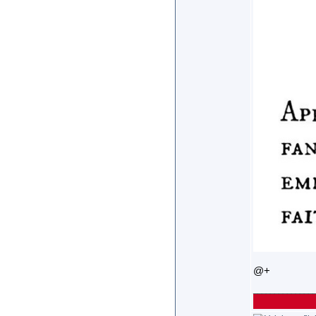
@+
______________