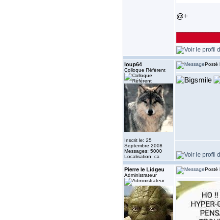
@+
______________
loup64
Posté 
Colloque Référent
Inscrit le: 25
Septembre 2008
Messages: 5000
Localisation: ca
Pierre le Lidgeu
Posté 
Administrateur