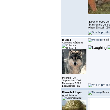
______________
''Deux choses sont 
"Mais en ce qui co
Albert Einstein (1
loup64
Posté 
Colloque Référent
Inscrit le: 25
Septembre 2008
Messages: 5000
Localisation: ca
Pierre le Lidgeu
Posté 
Administrateur