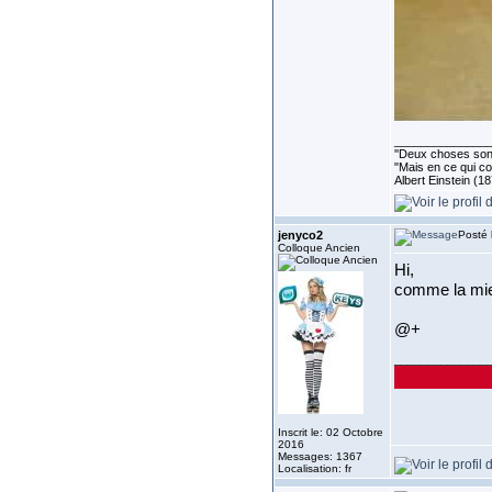
______________
''Deux choses sont 
"Mais en ce qui co
Albert Einstein (1
jenyco2
Posté 
Colloque Ancien
Hi,
comme la mi
@+
______________
Inscrit le: 02 Octobre
2016
Messages: 1367
Localisation: fr