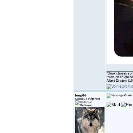
______________
''Deux choses sont 
"Mais en ce qui co
Albert Einstein (1
loup64
Posté 
Colloque Référent