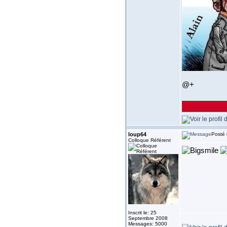
@+
______________
loup64
Posté 
Colloque Référent
Inscrit le: 25
Septembre 2008
Messages: 5000