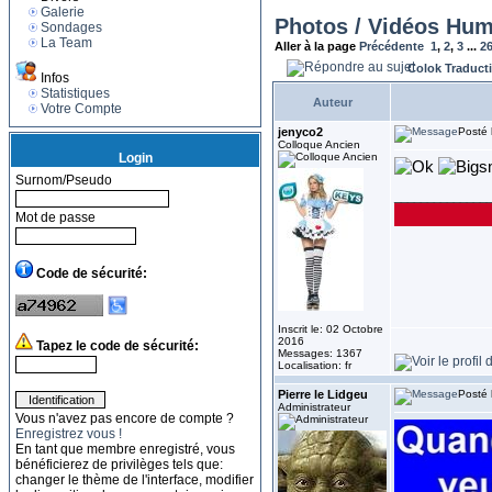
Galerie
Photos / Vidéos Hum
Sondages
La Team
Aller à la page
Précédente
1
,
2
,
3
...
2
Colok Traduct
Infos
Statistiques
Auteur
Votre Compte
jenyco2
Posté 
Colloque Ancien
Login
Surnom/Pseudo
______________
Mot de passe
Code de sécurité:
Inscrit le: 02 Octobre
2016
Tapez le code de sécurité:
Messages: 1367
Localisation: fr
Pierre le Lidgeu
Posté 
Administrateur
Vous n'avez pas encore de compte ?
Enregistrez vous !
En tant que membre enregistré, vous
bénéficierez de privilèges tels que:
changer le thème de l'interface, modifier