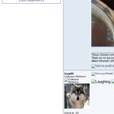
[
Nos supporters
]
______________
''Deux choses sont 
"Mais en ce qui co
Albert Einstein (1
loup64
Posté 
Colloque Référent
Inscrit le: 25