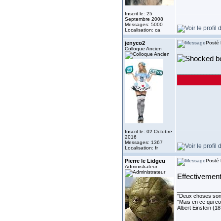
Inscrit le: 25
Septembre 2008
Messages: 5000
Localisation: ca
jenyco2
Posté 
Colloque Ancien
bo
______________
Inscrit le: 02 Octobre
2016
Messages: 1367
Localisation: fr
Pierre le Lidgeu
Posté 
Administrateur
Effectivement
______________
''Deux choses sont 
"Mais en ce qui co
Albert Einstein (1