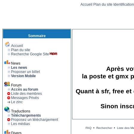
Accueil
Plan du site
Identificatio
Sommaire
Accueil
Plan du site
Recherche Google Site
News
Après vot
Les news
Proposer un billet
la poste et gmx p
Version Mobile
Forum
Accès au forum
Quant à sfr, free e
Liste des membres
Messages Privés
Le zinc
Sinon insc
Traductions
Téléchargements
Proposez un téléchargement
Les médias
FAQ
•
Rechercher
•
Liste des M
Divers