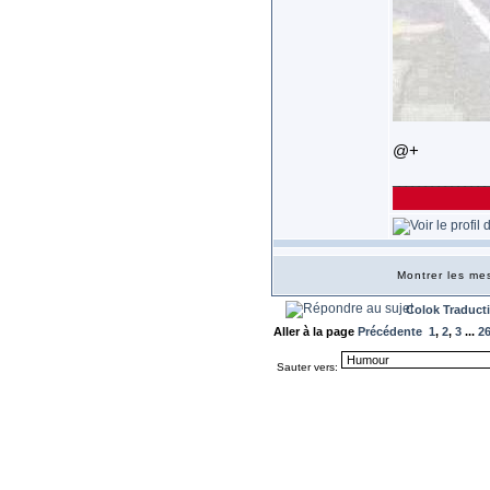
@+
______________
Montrer les m
Colok Traduct
Aller à la page
Précédente
1
,
2
,
3
...
2
Sauter vers: