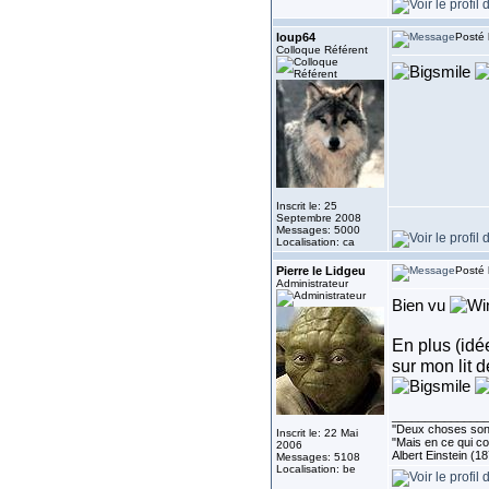
loup64
Posté 
Colloque Référent
Inscrit le: 25
Septembre 2008
Messages: 5000
Localisation: ca
Pierre le Lidgeu
Posté 
Administrateur
Bien vu
En plus (idé
sur mon lit 
______________
''Deux choses sont 
Inscrit le: 22 Mai
"Mais en ce qui co
2006
Albert Einstein (1
Messages: 5108
Localisation: be