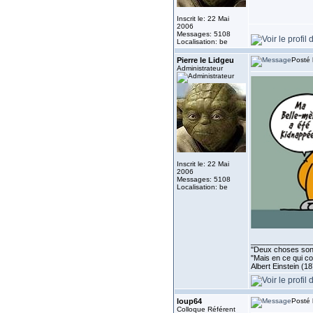
Inscrit le: 22 Mai
2006
Messages: 5108
Localisation: be
Pierre le Lidgeu
Posté 
Administrateur
Inscrit le: 22 Mai
2006
Messages: 5108
Localisation: be
______________
''Deux choses sont 
"Mais en ce qui co
Albert Einstein (1
loup64
Posté 
Colloque Référent