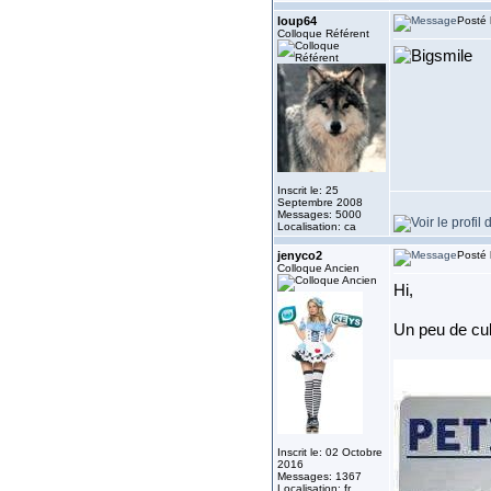
loup64
Posté 
Colloque Référent
Inscrit le: 25
Septembre 2008
Messages: 5000
Localisation: ca
jenyco2
Posté 
Colloque Ancien
Hi,
Un peu de cult
Inscrit le: 02 Octobre
2016
Messages: 1367
Localisation: fr