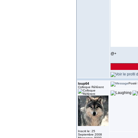
@+
______________
loup64
Posté 
Colloque Référent
Inscrit le: 25
Septembre 2008
Messages: 5000