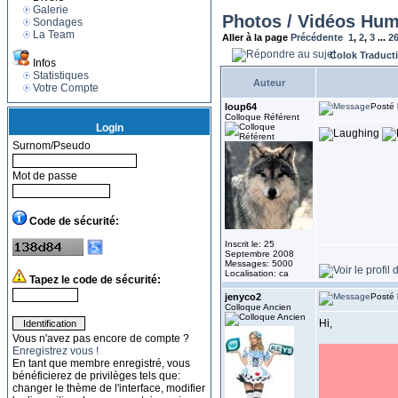
Galerie
Photos / Vidéos Hum
Sondages
La Team
Aller à la page
Précédente
1
,
2
,
3
...
2
Colok Traduct
Infos
Statistiques
Auteur
Votre Compte
loup64
Posté 
Colloque Référent
Login
Surnom/Pseudo
Mot de passe
Code de sécurité:
Inscrit le: 25
Septembre 2008
Messages: 5000
Localisation: ca
Tapez le code de sécurité:
jenyco2
Posté 
Colloque Ancien
Hi,
Vous n'avez pas encore de compte ?
Enregistrez vous !
En tant que membre enregistré, vous
bénéficierez de privilèges tels que:
changer le thème de l'interface, modifier