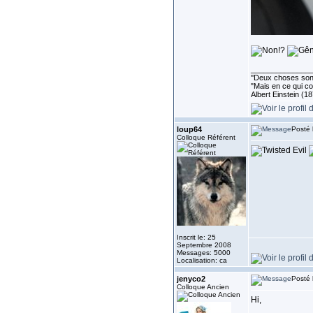
______________
''Deux choses sont 
"Mais en ce qui co
Albert Einstein (1
loup64
Posté 
Colloque Référent
Inscrit le: 25
Septembre 2008
Messages: 5000
Localisation: ca
jenyco2
Posté 
Colloque Ancien
Hi,