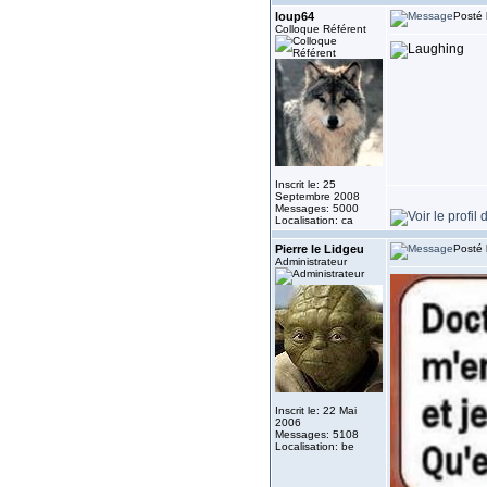
loup64
Posté 
Colloque Référent
Inscrit le: 25
Septembre 2008
Messages: 5000
Localisation: ca
Pierre le Lidgeu
Posté 
Administrateur
Inscrit le: 22 Mai
2006
Messages: 5108
Localisation: be