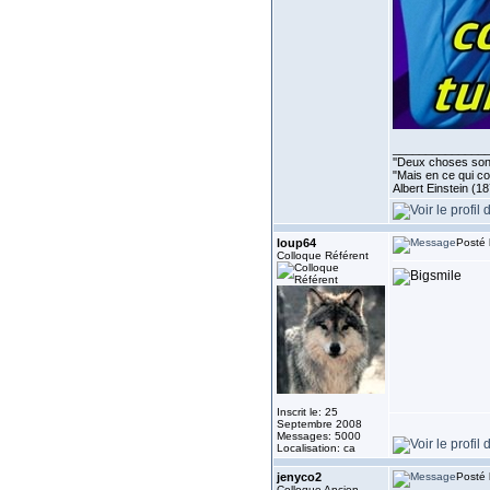
______________
''Deux choses sont 
"Mais en ce qui co
Albert Einstein (1
loup64
Posté 
Colloque Référent
Inscrit le: 25
Septembre 2008
Messages: 5000
Localisation: ca
jenyco2
Posté 
Colloque Ancien