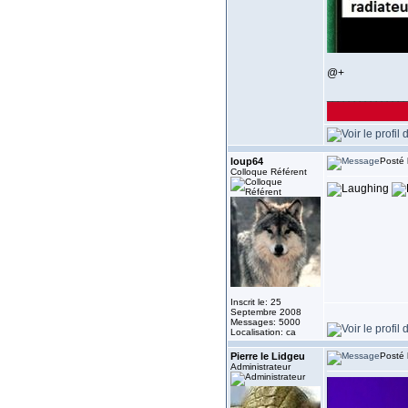
@+
______________
loup64
Posté 
Colloque Référent
Inscrit le: 25
Septembre 2008
Messages: 5000
Localisation: ca
Pierre le Lidgeu
Posté 
Administrateur