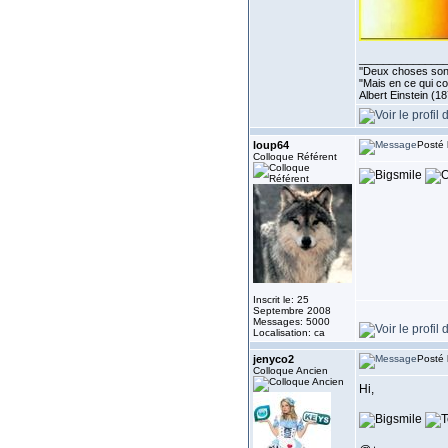
______________
''Deux choses sont 
"Mais en ce qui co
Albert Einstein (1
loup64
Posté 
Colloque Référent
Inscrit le: 25
Septembre 2008
Messages: 5000
Localisation: ca
jenyco2
Posté 
Colloque Ancien
Hi,