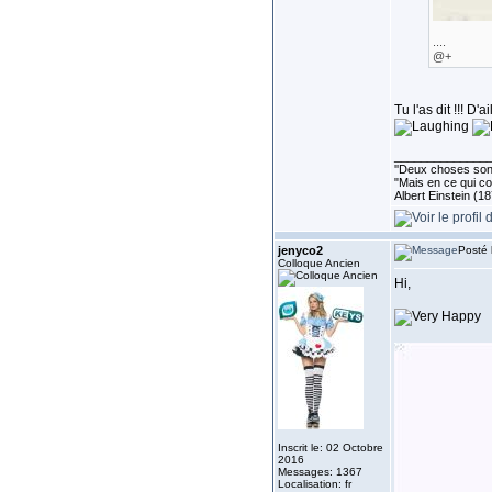
....
@+
Tu l'as dit !!! D'
______________
''Deux choses sont 
"Mais en ce qui co
Albert Einstein (1
jenyco2
Posté 
Colloque Ancien
Hi,
Inscrit le: 02 Octobre
2016
Messages: 1367
Localisation: fr