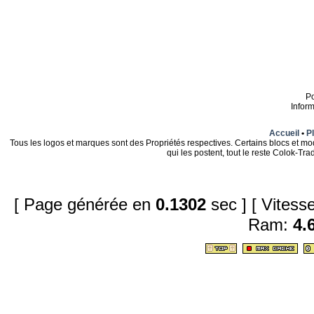
P
Infor
Accueil
•
Pl
Tous les logos et marques sont des Propriétés respectives. Certains blocs et mo
qui les postent, tout le reste Colok-T
[ Page générée en
0.1302
sec ]
[ Vites
Ram:
4.