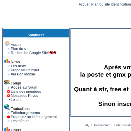
Accueil
Plan du site
Identificatio
Sommaire
Accueil
Plan du site
Recherche Google Site
News
Après vot
Les news
Proposer un billet
la poste et gmx p
Version Mobile
Forum
Accès au forum
Quant à sfr, free e
Liste des membres
Messages Privés
Le zinc
Sinon insc
Traductions
Téléchargements
Proposez un téléchargement
Les médias
FAQ
•
Rechercher
•
Liste des M
Divers