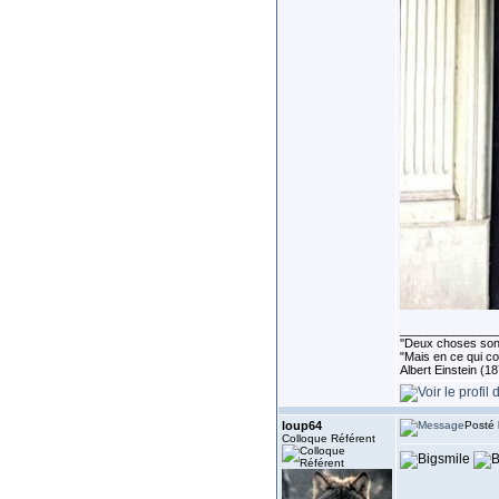
______________
''Deux choses sont 
"Mais en ce qui co
Albert Einstein (1
loup64
Posté 
Colloque Référent