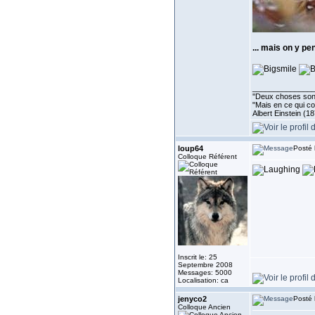
... mais on y p
______________
''Deux choses sont 
"Mais en ce qui co
Albert Einstein (1
loup64
Posté 
Colloque Référent
Inscrit le: 25
Septembre 2008
Messages: 5000
Localisation: ca
jenyco2
Posté 
Colloque Ancien