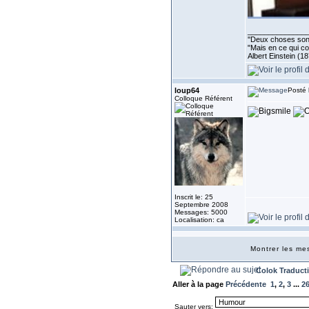
______________
''Deux choses sont 
"Mais en ce qui co
Albert Einstein (1
loup64
Posté 
Colloque Référent
Inscrit le: 25
Septembre 2008
Messages: 5000
Localisation: ca
Montrer les m
Colok Traduct
Aller à la page
Précédente
1
,
2
,
3
...
2
Sauter vers: