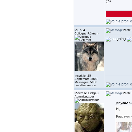
@+
______________
loup64
Posté 
Colloque Référent
Inscrit le: 25
Septembre 2008
Messages: 5000
Localisation: ca
Pierre le Lidgeu
Posté 
Administrateur
jenyco2 a é
Hi,
Faut avoir 