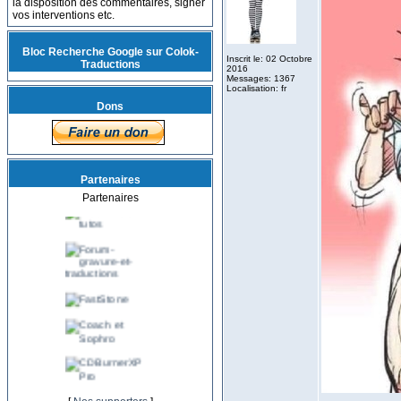
la disposition des commentaires, signer
vos interventions etc.
Bloc Recherche Google sur Colok-
Inscrit le: 02 Octobre
Traductions
2016
Messages: 1367
Localisation: fr
Dons
Partenaires
Partenaires