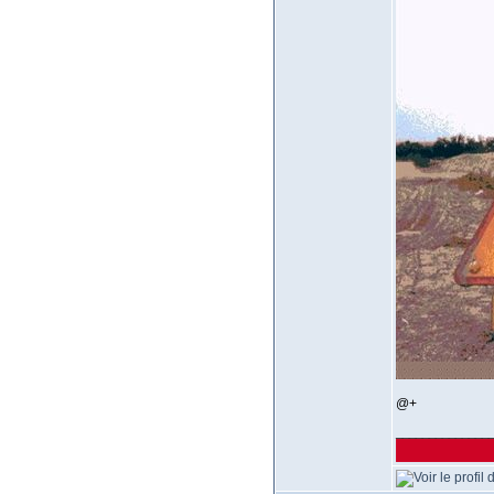
@+
______________