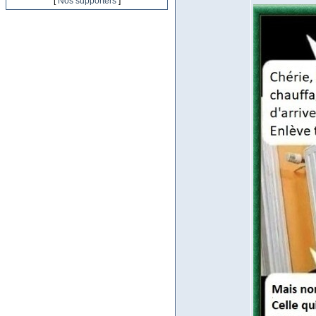
[
Nos supporters
]