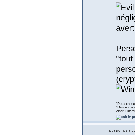
négli
avert
Pers
"tout
perso
(cryp
__________
''Deux choses
"Mais en ce q
Albert Einst
Montrer les m