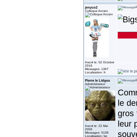
jenyco2
P
Colloque Ancien
__________
Inscrit le: 02 Octobre
2016
Messages: 1367
Localisation: fr
Pierre le Lidgeu
P
Administrateur
Comme
le d
gros 
leur 
Inscrit le: 22 Mai
2006
souve
Messages: 5108
Localisation: be