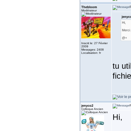
Thebloom
P
Modérateur
jenyco
Hi,
Merci 
@+
Inscrit le: 27 Février
2009
Messages: 2408
Localisation: fr
tu ut
fichi
jenyco2
P
Colloque Ancien
Hi,