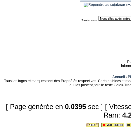
Colok Tra
Sauter vers:
P
Infor
Accueil
•
Pl
Tous les logos et marques sont des Propriétés respectives. Certains blocs et mo
qui les postent, tout le reste Colok-T
[ Page générée en
0.0395
sec ]
[ Vites
Ram:
4.