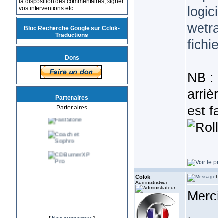
la disposition des commentaires, signer
logic
vos interventions etc.
wetra
Bloc Recherche Google sur Colok-
Traductions
fichi
Dons
NB : 
arriè
Partenaires
est f
Partenaires
Colok
P
Administrateur
Merc
__________