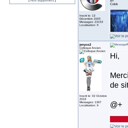
[
Nos supporters
]
A+
Colok
Inscrit le: 13
Décembre 2005
Messages: 23153
Localisation: fr
jenyco2
P
Colloque Ancien
Hi,
Merci
de si
Inscrit le: 02 Octobre
2016
@+
Messages: 1367
Localisation: fr
__________