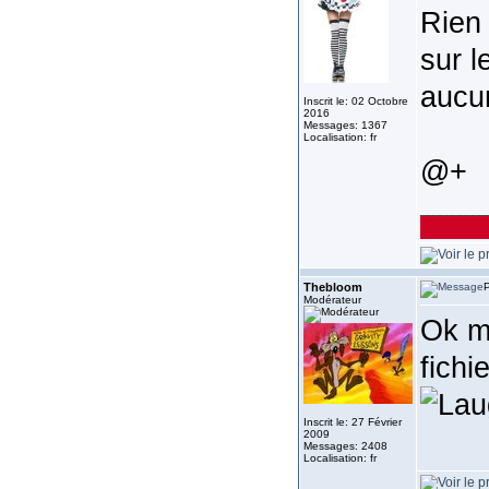
Rien 
sur l
aucu
Inscrit le: 02 Octobre
2016
Messages: 1367
Localisation: fr
@+
__________
Thebloom
P
Modérateur
Ok ma
fichi
Inscrit le: 27 Février
2009
Messages: 2408
Localisation: fr