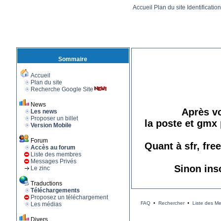
Accueil
Plan du site
Identificatio
Sommaire
Accueil
Plan du site
Recherche Google Site
News
Après vo
Les news
Proposer un billet
la poste et gmx 
Version Mobile
Forum
Quant à sfr, fre
Accès au forum
Liste des membres
Messages Privés
Sinon ins
Le zinc
Traductions
Téléchargements
Proposez un téléchargement
FAQ
•
Rechercher
•
Liste des M
Les médias
Divers