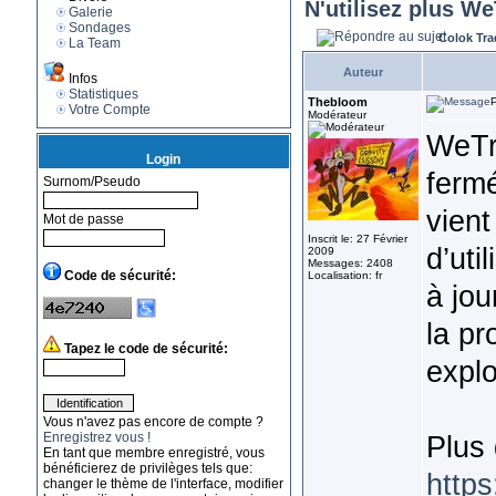
N'utilisez plus We
Galerie
Sondages
Colok Tra
La Team
Auteur
Infos
Statistiques
Thebloom
P
Votre Compte
Modérateur
WeTra
Login
fermé
Surnom/Pseudo
vient
Mot de passe
Inscrit le: 27 Février
d’uti
2009
Messages: 2408
Code de sécurité:
Localisation: fr
à jou
la pr
Tapez le code de sécurité:
explo
Vous n'avez pas encore de compte ?
Enregistrez vous !
Plus d
En tant que membre enregistré, vous
bénéficierez de privilèges tels que:
http
changer le thème de l'interface, modifier