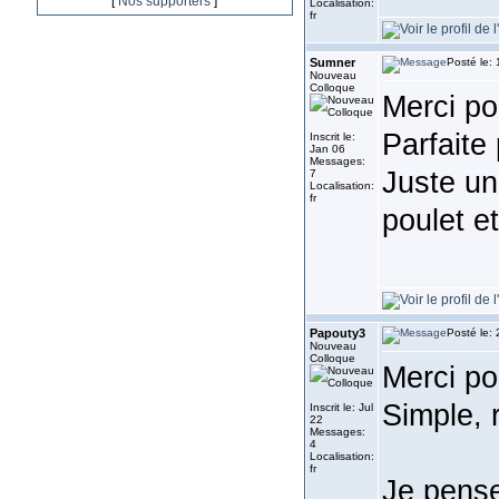
[
Nos supporters
]
Localisation:
fr
Sumner
Posté le:
Nouveau
Colloque
Merci pou
Parfaite
Inscrit le:
Jan 06
Messages:
Juste un
7
Localisation:
fr
poulet et
Papouty3
Posté le:
Nouveau
Colloque
Merci pou
Simple, 
Inscrit le: Jul
22
Messages:
4
Localisation:
fr
Je pense