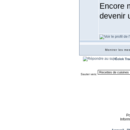
Encore m
devenir 
Montrer les m
Colok Tra
Sauter vers:
P
Infor