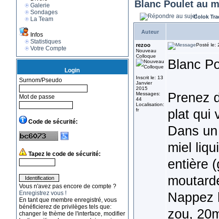
Blanc Poulet au m
Galerie
Sondages
Colok Tra
La Team
Auteur
Infos
Statistiques
rezoo
Posté le:
Votre Compte
Nouveau
Colloque
Blanc Po
Login
Inscrit le: 13
Surnom/Pseudo
Janvier
2015
Prenez d
Messages:
Mot de passe
44
Localisation:
plat qui 
fr
Code de sécurité:
Dans un 
miel liq
Tapez le code de sécurité:
entière 
moutarde
Vous n'avez pas encore de compte ?
Enregistrez vous !
Nappez l
En tant que membre enregistré, vous
bénéficierez de privilèges tels que:
zou, 20m
changer le thème de l'interface, modifier