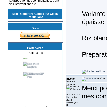
la disposition des commentaires, signer
vos interventions etc.
Variante
Bloc Recherche Google sur Colok-
Traductions
épaisse 
Dons
Riz blan
Partenaires
Préparat
Partenaires
maelle
Posté le:
Nouveau
Colloque
Merci pou
mes conv
Inscrit le: 23
Décembre
2016
Messages:
3