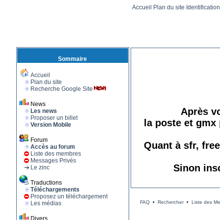
Accueil
Plan du site
Identificatio
Sommaire
Accueil
Plan du site
Recherche Google Site
News
Après vo
Les news
Proposer un billet
la poste et gmx 
Version Mobile
Forum
Quant à sfr, fre
Accès au forum
Liste des membres
Messages Privés
Sinon ins
Le zinc
Traductions
Téléchargements
Proposez un téléchargement
FAQ
•
Rechercher
•
Liste des M
Les médias
Divers