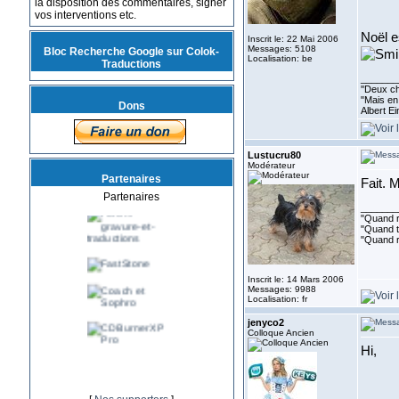
la disposition des commentaires, signer
vos interventions etc.
Noël e
Inscrit le: 22 Mai 2006
Messages: 5108
Bloc Recherche Google sur Colok-
Localisation: be
Traductions
_______
''Deux ch
"Mais en 
Dons
Albert E
Lustucru80
Modérateur
Partenaires
Fait. 
Partenaires
_______
"Quand ri
"Quand to
"Quand r
Inscrit le: 14 Mars 2006
Messages: 9988
Localisation: fr
jenyco2
Colloque Ancien
Hi,