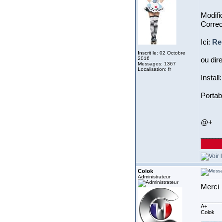
Modifi
Correc
Ici:
Re
Inscrit le: 02 Octobre
2016
ou dir
Messages: 1367
Localisation: fr
Install
Portab
@+
_______
Colok
Administrateur
Merci
_______
A+
Colok