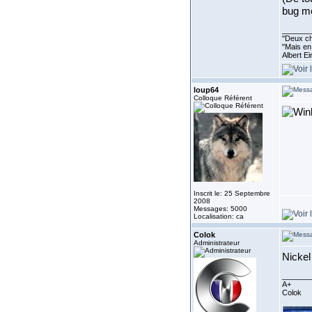
bug me
_______
''Deux ch
"Mais en 
Albert E
loup64
Colloque Référent
Inscrit le: 25 Septembre
2008
Messages: 5000
Localisation: ca
Colok
Administrateur
Nickel 
_______
A+
Colok