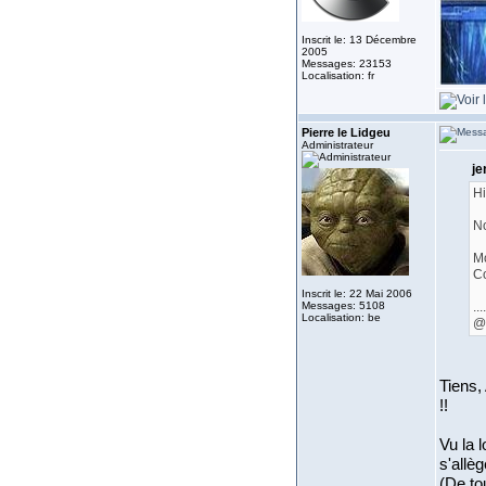
Inscrit le: 13 Décembre
2005
Messages: 23153
Localisation: fr
Pierre le Lidgeu
Administrateur
je
Hi
No
Mo
Co
Inscrit le: 22 Mai 2006
Messages: 5108
....
Localisation: be
@
Tiens,
!!
Vu la 
s'allè
(De to