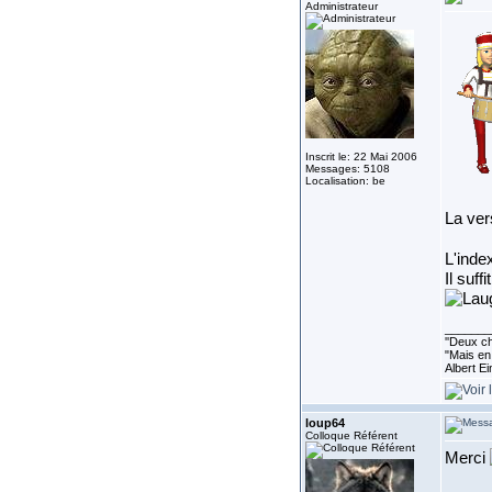
Administrateur
Inscrit le: 22 Mai 2006
Messages: 5108
Localisation: be
La ver
L'inde
Il suff
_______
''Deux ch
"Mais en 
Albert E
loup64
Colloque Référent
Merci