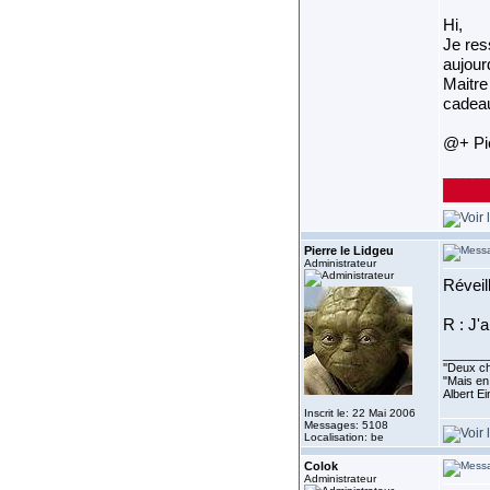
Hi,
Je res
aujour
Maitre
cadea
@+ Pi
_______
Pierre le Lidgeu
Administrateur
Réveill
R : J'a
_______
''Deux ch
"Mais en 
Albert E
Inscrit le: 22 Mai 2006
Messages: 5108
Localisation: be
Colok
Administrateur