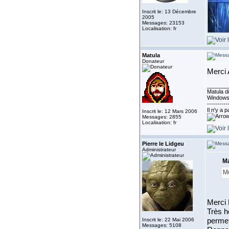
Inscrit le: 13 Décembre
2005
Messages: 23153
Localisation: fr
Matula
Donateur
Merci
_______
Matula di
Windows
----------
Il n'y a 
Inscrit le: 12 Mars 2006
Messages: 2855
Localisation: fr
Pierre le Lidgeu
Administrateur
Ma
M
Merci
Très h
Inscrit le: 22 Mai 2006
permet
Messages: 5108