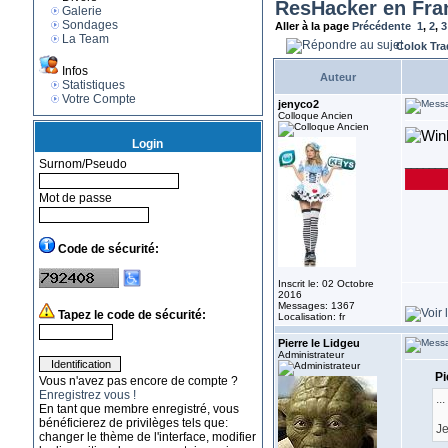
ResHacker en Fra
Galerie
Sondages
Aller à la page
Précédente
1
,
2
,
3
La Team
Colok Tra
Infos
Auteur
Statistiques
Votre Compte
jenyco2
Colloque Ancien
Login
Surnom/Pseudo
_______
Mot de passe
Code de sécurité:
Inscrit le: 02 Octobre
2016
Messages: 1367
Tapez le code de sécurité:
Localisation: fr
Pierre le Lidgeu
Administrateur
Pi
Vous n'avez pas encore de compte ?
Enregistrez vous !
...
En tant que membre enregistré, vous
bénéficierez de privilèges tels que:
Je
changer le thème de l'interface, modifier