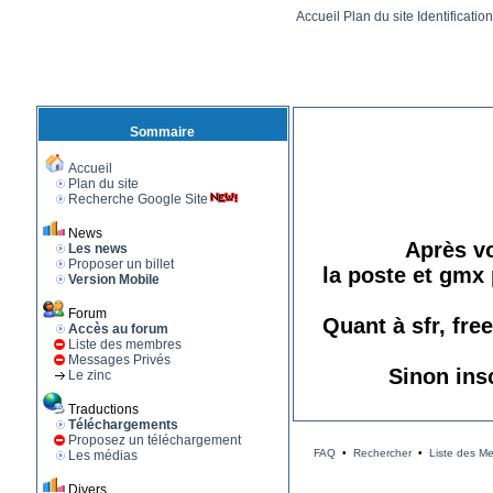
Accueil
Plan du site
Identificatio
Sommaire
Accueil
Plan du site
Recherche Google Site
News
Après vo
Les news
Proposer un billet
la poste et gmx 
Version Mobile
Forum
Quant à sfr, fre
Accès au forum
Liste des membres
Messages Privés
Sinon ins
Le zinc
Traductions
Téléchargements
Proposez un téléchargement
FAQ
•
Rechercher
•
Liste des M
Les médias
Divers