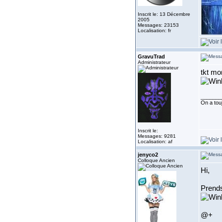
Inscrit le: 13 Décembre
2005
Messages: 23153
Localisation: fr
GravuTrad
Administrateur
tkt mon
_______
On a touj
Inscrit le:
Messages: 9281
Localisation: af
jenyco2
Colloque Ancien
Hi,
Prends
@+