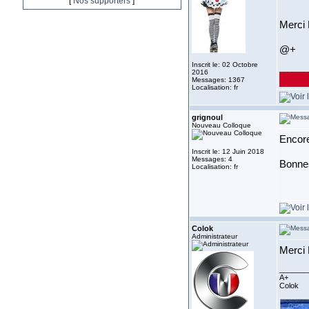
[
Nos supporters
]
Merci 
@+
Inscrit le: 02 Octobre
_______
2016
Messages: 1367
Localisation: fr
grignoul
Nouveau Colloque
Encore
Inscrit le: 12 Juin 2018
Messages: 4
Bonne
Localisation: fr
Colok
Administrateur
Merci 
_______
A+
Colok