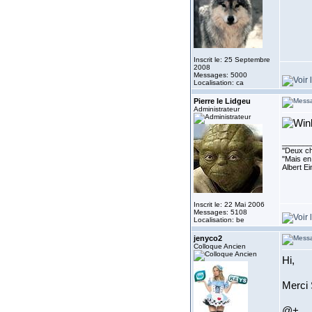
Inscrit le: 25 Septembre
2008
Messages: 5000
Localisation: ca
Pierre le Lidgeu
Administrateur
_______
''Deux ch
"Mais en 
Albert E
Inscrit le: 22 Mai 2006
Messages: 5108
Localisation: be
jenyco2
Colloque Ancien
Hi,
Merci 
@+