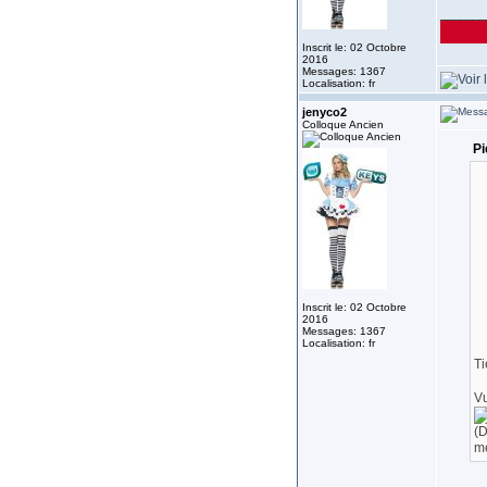
_______
Inscrit le: 02 Octobre
2016
Messages: 1367
Localisation: fr
jenyco2
Colloque Ancien
Pi
Inscrit le: 02 Octobre
2016
Messages: 1367
Localisation: fr
Ti
Vu
(D
me