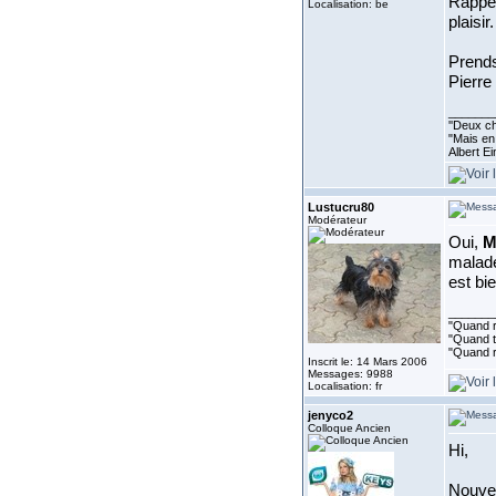
Rappel 
Localisation: be
plaisir.
Prends
Pierre
_______
''Deux ch
"Mais en 
Albert E
Lustucru80
Modérateur
Oui,
M
malade
est bi
_______
"Quand ri
"Quand to
"Quand r
Inscrit le: 14 Mars 2006
Messages: 9988
Localisation: fr
jenyco2
Colloque Ancien
Hi,
Nouvel