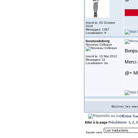
_______
Inscrit le: 02 Octobre
2016
Messages: 1367
Localisation: fr
locutusdeborg
Nouveau Colloque
Bonjou
Inscrit le: 13 Mai 2012
Messages: 11
Merci 
Localisation: be
@+ Mi
Montrer les m
Colok Tra
Aller à la page
Précédente
1
,
2
,
3
Sauter vers: