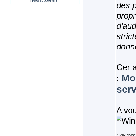
[
Nos supporters
]
des p
propr
d'aud
stric
donn
Cert
Mo
:
serv
A vou
__________
''Deux choses