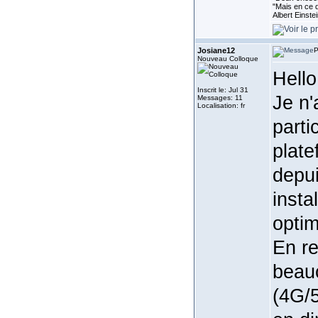
"Mais en ce q
Albert Einste
Josiane12
P
Nouveau Colloque
Hello
Inscrit le: Jul 31
Je n'
Messages: 11
Localisation: fr
parti
plate
depui
insta
optim
En re
beauc
(4G/5