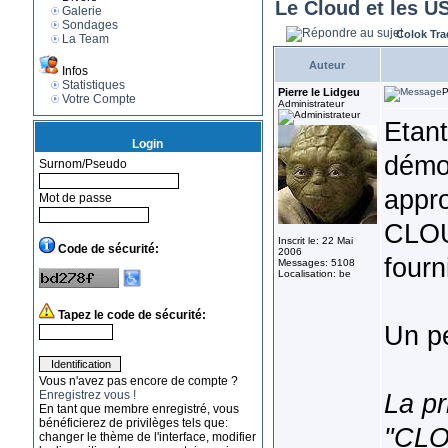
Le Cloud et les U
Galerie
Sondages
Colok Tra
La Team
Auteur
Infos
Statistiques
Pierre le Lidgeu
P
Votre Compte
Administrateur
Etant
Login
démoc
Surnom/Pseudo
appro
Mot de passe
CLOUD
Inscrit le: 22 Mai
Code de sécurité:
2006
fourn
Messages: 5108
Localisation: be
Tapez le code de sécurité:
Un pe
Vous n'avez pas encore de compte ?
Enregistrez vous !
La pr
En tant que membre enregistré, vous
bénéficierez de privilèges tels que:
"CLO
changer le thème de l'interface, modifier