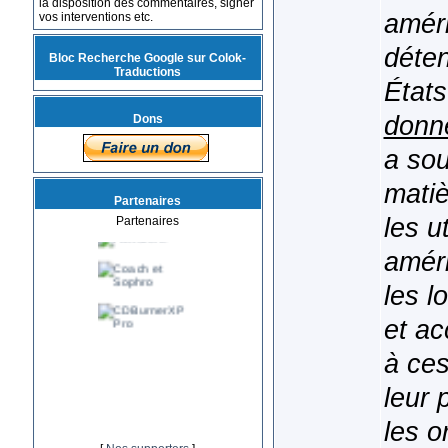
la disposition des commentaires, signer
amér
vos interventions etc.
déten
Bloc Recherche Google sur Colok-
Traductions
État
donn
Dons
a sou
matiè
Partenaires
les u
Partenaires
améri
les l
et ac
à ces
leur 
les o