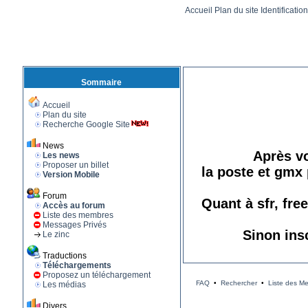
Accueil
Plan du site
Identificatio
Sommaire
Accueil
Plan du site
Recherche Google Site
News
Après vo
Les news
Proposer un billet
la poste et gmx 
Version Mobile
Forum
Quant à sfr, fre
Accès au forum
Liste des membres
Messages Privés
Sinon ins
Le zinc
Traductions
Téléchargements
Proposez un téléchargement
FAQ
•
Rechercher
•
Liste des M
Les médias
Divers