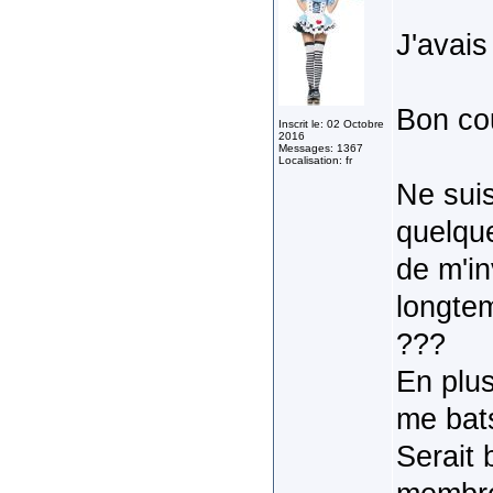
J'avais
Bon cou
Inscrit le: 02 Octobre
2016
Messages: 1367
Localisation: fr
Ne suis
quelque
de m'in
longtem
???
En plus
me bats
Serait 