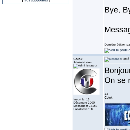
[
Nos supporters
]
Bye, B
Messag
Dernière édition pa
Colok
Posté 
Administrateur
Bonjou
On se r
______________
A+
Colok
Inscrit le: 13
Décembre 2005
Messages: 23153
Localisation: fr