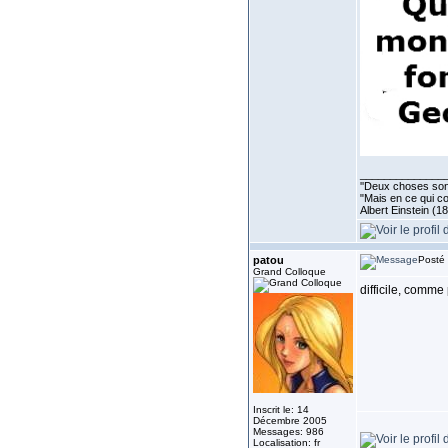
______________
''Deux choses sont 
"Mais en ce qui co
Albert Einstein (1
patou
Posté 
Grand Colloque
difficile, comm
Inscrit le: 14
Décembre 2005
Messages: 986
Localisation: fr