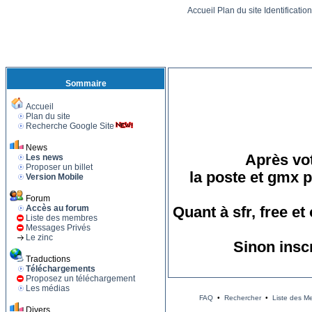
Accueil
Plan du site
Identificatio
Sommaire
Accueil
Plan du site
Recherche Google Site
News
Après vot
Les news
Proposer un billet
la poste et gmx p
Version Mobile
Forum
Accès au forum
Quant à sfr, free e
Liste des membres
Messages Privés
Le zinc
Sinon insc
Traductions
Téléchargements
Proposez un téléchargement
Les médias
FAQ
•
Rechercher
•
Liste des M
Divers