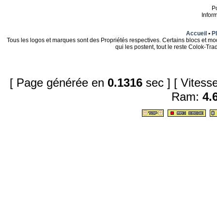
P
Infor
Accueil
•
Pl
Tous les logos et marques sont des Propriétés respectives. Certains blocs et mo
qui les postent, tout le reste Colok-T
[ Page générée en
0.1316
sec ]
[ Vites
Ram:
4.