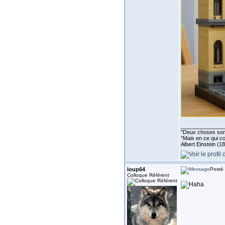
______________
''Deux choses sont 
"Mais en ce qui co
Albert Einstein (1
loup64
Posté 
Colloque Référent