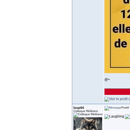
@+
______________
loup64
Posté 
Colloque Référent