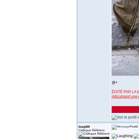
@+
ÉDITÉ PAR LA
ridiculisant un
______________
loup64
Posté 
Colloque Référent