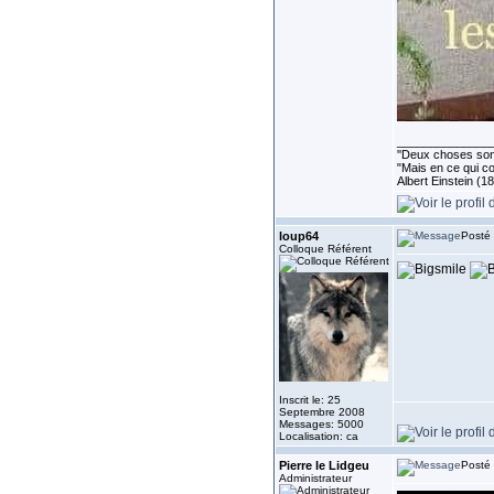
______________
''Deux choses sont 
"Mais en ce qui co
Albert Einstein (1
loup64
Posté 
Colloque Référent
Inscrit le: 25
Septembre 2008
Messages: 5000
Localisation: ca
Pierre le Lidgeu
Posté 
Administrateur