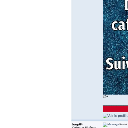
@+
______________
loup64
Posté 
Colloque Référent