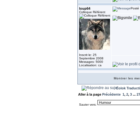
loup64
Posté 
Colloque Référent
Inscrit le: 25
Septembre 2008
Messages: 5000
Localisation: ca
Montrer les m
Colok Traduct
Aller à la page
Précédente
1
,
2
,
3
...
2
Sauter vers: