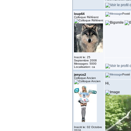
loup64
Posté 
Colloque Référent
Inscrit le: 25
Septembre 2008
Messages: 5000
Localisation: ca
jenyco2
Posté 
Colloque Ancien
Hi,
Inscrit le: 02 Octobre
2016