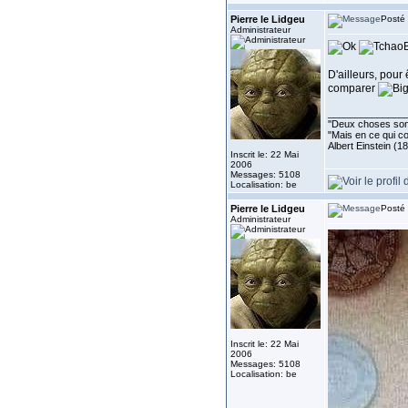
Pierre le Lidgeu
Posté 
Administrateur
D'ailleurs, pour 
comparer
______________
''Deux choses sont 
"Mais en ce qui co
Albert Einstein (1
Inscrit le: 22 Mai
2006
Messages: 5108
Localisation: be
Pierre le Lidgeu
Posté 
Administrateur
Inscrit le: 22 Mai
2006
Messages: 5108
Localisation: be