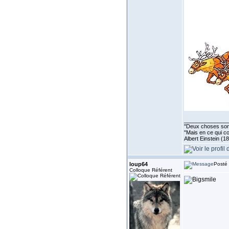
______________
''Deux choses sont 
"Mais en ce qui co
Albert Einstein (1
loup64
Posté 
Colloque Référent