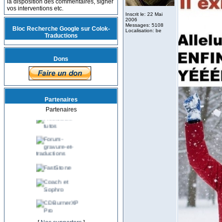
la disposition des commentaires, signer
vos interventions etc.
Inscrit le: 22 Mai
2006
Messages: 5108
Bloc Recherche Google sur Colok-
Localisation: be
Traductions
Dons
Partenaires
Partenaires