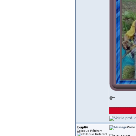
@+
______________
loup64
Posté 
Colloque Référent