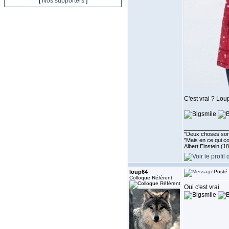
[
Nos supporters
]
C'est vrai ? Lou
______________
''Deux choses sont 
"Mais en ce qui co
Albert Einstein (1
loup64
Posté 
Colloque Référent
Oui c'est vrai