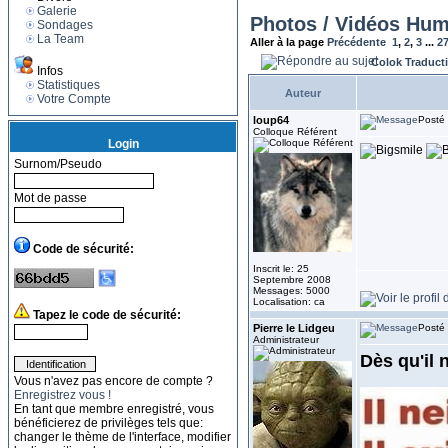
Galerie
Photos / Vidéos Hum
Sondages
La Team
Aller à la page
Précédente
1
,
2
,
3
...
2
Colok Traduct
Infos
Statistiques
Auteur
Votre Compte
loup64
Posté 
Colloque Référent
Login
Surnom/Pseudo
Mot de passe
Code de sécurité:
Inscrit le: 25
Septembre 2008
Messages: 5000
Localisation: ca
Tapez le code de sécurité:
Pierre le Lidgeu
Posté 
Administrateur
Dès qu'il 
Vous n'avez pas encore de compte ?
Enregistrez vous !
En tant que membre enregistré, vous
bénéficierez de privilèges tels que:
changer le thème de l'interface, modifier