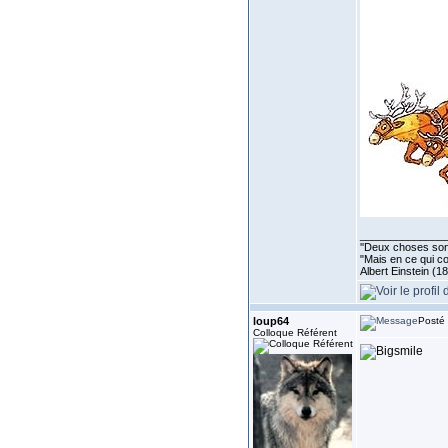
______________
''Deux choses sont 
"Mais en ce qui co
Albert Einstein (1
loup64
Posté 
Colloque Référent