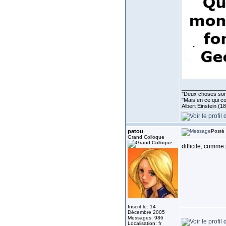
______________
''Deux choses sont 
"Mais en ce qui co
Albert Einstein (1
patou
Posté 
Grand Colloque
difficile, comm
Inscrit le: 14
Décembre 2005
Messages: 986
Localisation: fr