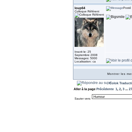
loup64
Posté 
Colloque Référent
Inscrit le: 25
Septembre 2008
Messages: 5000
Localisation: ca
Montrer les m
Colok Traduct
Aller à la page
Précédente
1
,
2
,
3
...
2
Sauter vers: