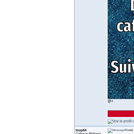
@+
______________
loup64
Posté 
Colloque Référent