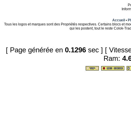
P
Infor
Accueil
•
Pl
Tous les logos et marques sont des Propriétés respectives. Certains blocs et mo
qui les postent, tout le reste Colok-T
[ Page générée en
0.1296
sec ]
[ Vites
Ram:
4.