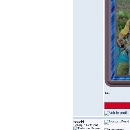
@+
______________
loup64
Posté 
Colloque Référent