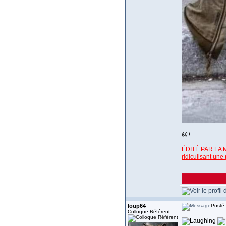
@+
ÉDITÉ PAR LA
ridiculisant un
______________
loup64
Posté 
Colloque Référent