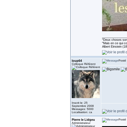
______________
''Deux choses sont 
"Mais en ce qui co
Albert Einstein (1
loup64
Posté 
Colloque Référent
Inscrit le: 25
Septembre 2008
Messages: 5000
Localisation: ca
Pierre le Lidgeu
Posté 
Administrateur