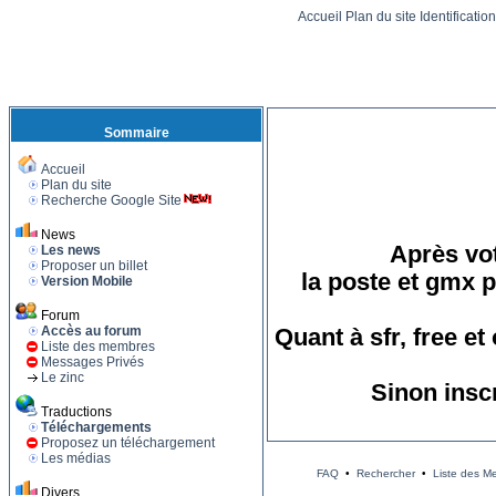
Accueil
Plan du site
Identificatio
Sommaire
Accueil
Plan du site
Recherche Google Site
News
Après vot
Les news
Proposer un billet
la poste et gmx p
Version Mobile
Forum
Accès au forum
Quant à sfr, free e
Liste des membres
Messages Privés
Le zinc
Sinon insc
Traductions
Téléchargements
Proposez un téléchargement
Les médias
FAQ
•
Rechercher
•
Liste des M
Divers