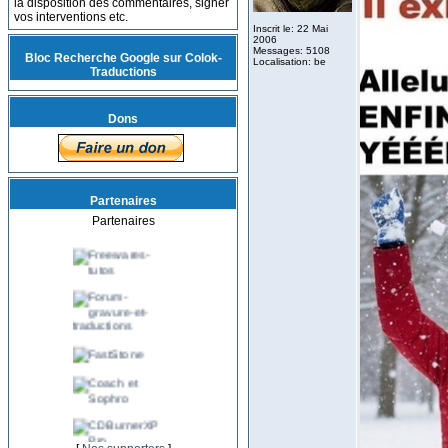
la disposition des commentaires, signer
vos interventions etc.
Inscrit le: 22 Mai
2006
Messages: 5108
Bloc Recherche Google sur Colok-
Localisation: be
Traductions
Dons
Partenaires
Partenaires