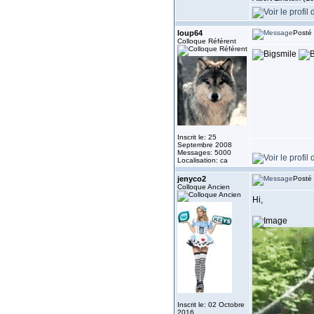
loup64
Posté 
Colloque Référent
Inscrit le: 25
Septembre 2008
Messages: 5000
Localisation: ca
jenyco2
Posté 
Colloque Ancien
Hi,
Inscrit le: 02 Octobre
2016