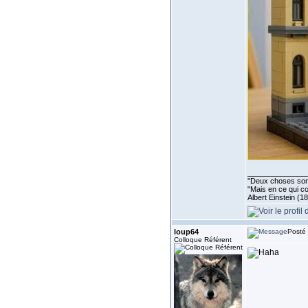
______________
''Deux choses sont 
"Mais en ce qui co
Albert Einstein (1
loup64
Posté 
Colloque Référent