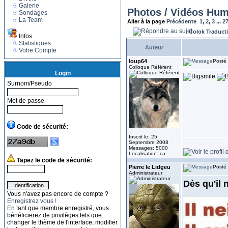
Galerie
Photos / Vidéos Hum
Sondages
La Team
Aller à la page
Précédente
1
,
2
,
3
...
2
Colok Traduct
Infos
Statistiques
Auteur
Votre Compte
loup64
Posté 
Colloque Référent
Login
Surnom/Pseudo
Mot de passe
Code de sécurité:
Inscrit le: 25
Septembre 2008
Messages: 5000
Localisation: ca
Tapez le code de sécurité:
Pierre le Lidgeu
Posté 
Administrateur
Dès qu'il 
Vous n'avez pas encore de compte ?
Enregistrez vous !
En tant que membre enregistré, vous
bénéficierez de privilèges tels que:
changer le thème de l'interface, modifier