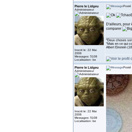
Pierre le Lidgeu
Posté 
Administrateur
D'ailleurs, pour 
comparer
______________
''Deux choses sont 
"Mais en ce qui co
Albert Einstein (1
Inscrit le: 22 Mai
2006
Messages: 5108
Localisation: be
Pierre le Lidgeu
Posté 
Administrateur
Inscrit le: 22 Mai
2006
Messages: 5108
Localisation: be