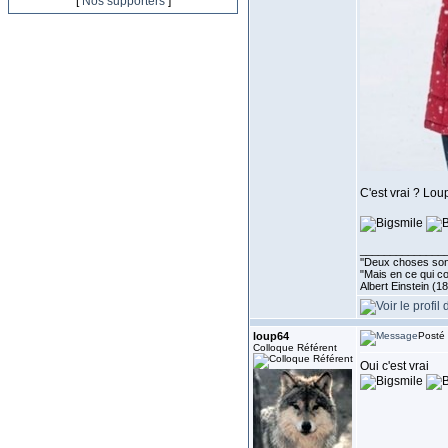
[
Nos supporters
]
C'est vrai ? Lou
______________
''Deux choses sont 
"Mais en ce qui co
Albert Einstein (1
loup64
Posté 
Colloque Référent
Oui c'est vrai