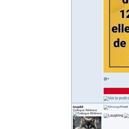
@+
______________
loup64
Posté 
Colloque Référent