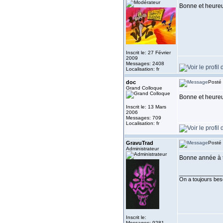
Bonne et heure
Inscrit le: 27 Février
2009
Messages: 2408
Localisation: fr
doc
Posté 
Grand Colloque
Bonne et heureu
Inscrit le: 13 Mars
2006
Messages: 709
Localisation: fr
GravuTrad
Posté 
Administrateur
Bonne année à 
______________
On a toujours besoi
Inscrit le:
Messages: 9281