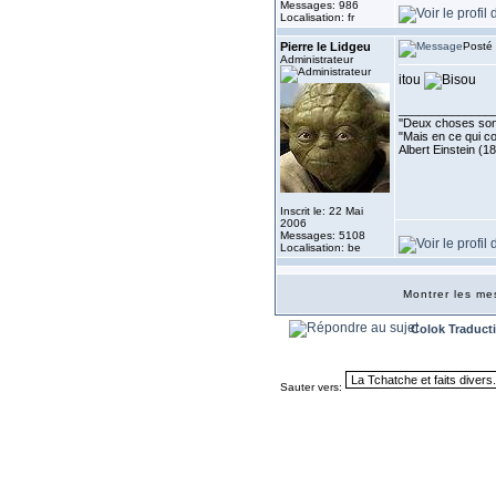
Messages: 986
Localisation: fr
Pierre le Lidgeu
Posté 
Administrateur
itou
______________
''Deux choses sont 
"Mais en ce qui co
Albert Einstein (1
Inscrit le: 22 Mai
2006
Messages: 5108
Localisation: be
Montrer les m
Colok Traduct
Sauter vers: