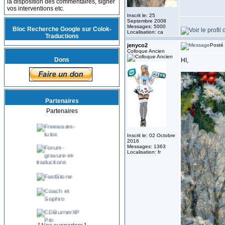
la disposition des commentaires, signer
vos interventions etc.
Inscrit le: 25
Septembre 2008
Messages: 5000
Bloc Recherche Google sur Colok-
Localisation: ca
Traductions
jenyco2
Posté 
Colloque Ancien
Dons
HI,
Partenaires
Partenaires
Inscrit le: 02 Octobre
2016
Messages: 1363
Localisation: fr