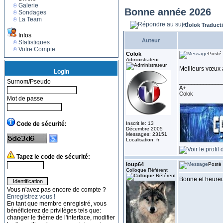
Galerie
Bonne année 2026
Sondages
La Team
Colok Traduct
Infos
Auteur
Statistiques
Votre Compte
Colok
Posté 
Administrateur
Meilleurs vœux 
Login
Surnom/Pseudo
______________
A+
Colok
Mot de passe
Code de sécurité:
Inscrit le: 13
Décembre 2005
Messages: 23151
Localisation: fr
Tapez le code de sécurité:
loup64
Posté 
Colloque Référent
Bonne et heure
Vous n'avez pas encore de compte ?
Enregistrez vous !
En tant que membre enregistré, vous
bénéficierez de privilèges tels que:
changer le thème de l'interface, modifier