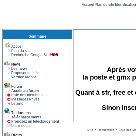
Accueil
Plan du site
Identificatio
Sommaire
Accueil
Plan du site
Recherche Google Site
News
Après vot
Les news
Proposer un billet
la poste et gmx p
Version Mobile
Forum
Accès au forum
Quant à sfr, free e
Liste des membres
Messages Privés
Le zinc
Sinon insc
Traductions
Téléchargements
Proposez un téléchargement
Les médias
FAQ
•
Rechercher
•
Liste des M
Divers