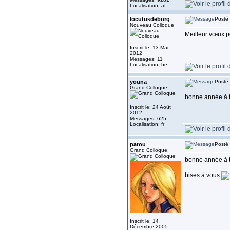
Localisation: af
locutusdeborg
Posté 
Nouveau Colloque
Meilleur vœux po
Inscrit le: 13 Mai
2012
Messages: 11
Localisation: be
youna
Posté 
Grand Colloque
bonne année à 
Inscrit le: 24 Août
2012
Messages: 625
Localisation: fr
patou
Posté 
Grand Colloque
bonne année à t
bises à vous
Inscrit le: 14
Décembre 2005