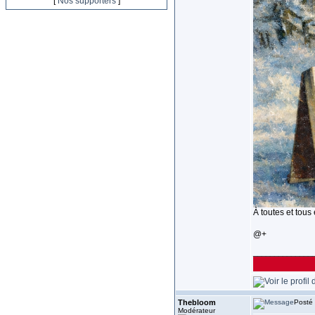
[
Nos supporters
]
À toutes et tous
@+
______________
Thebloom
Posté 
Modérateur