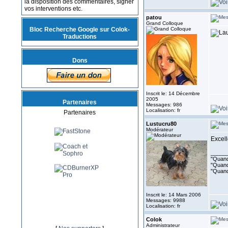
la disposition des commentaires, signer
vos interventions etc.
patou
Grand Colloque
Bloc Recherche Google sur Colok-
Traductions
Dons
Inscrit le: 14 Décembre
2005
Partenaires
Messages: 986
Localisation: fr
Partenaires
Lustucru80
Modérateur
Excel
_____
"Quand 
"Quand 
"Quand
Inscrit le: 14 Mars 2006
Messages: 9988
Localisation: fr
Colok
Administrateur