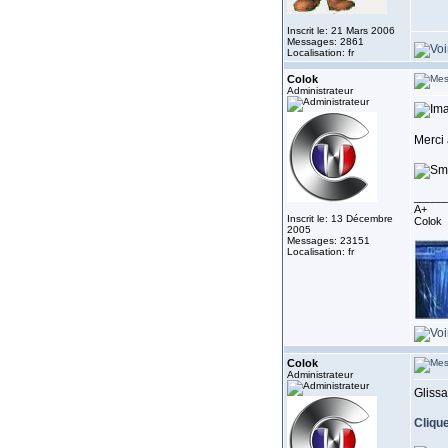
Inscrit le: 21 Mars 2006
Messages: 2861
Localisation: fr
Colok
Administrateur
Merci 
_____
A+
Inscrit le: 13 Décembre
Colok
2005
Messages: 23151
Localisation: fr
Colok
Administrateur
Glissa
Clique