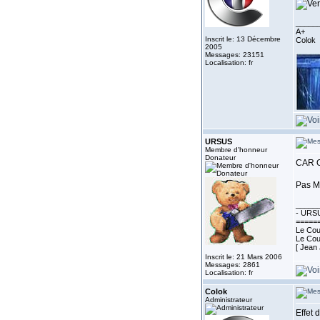
_____
A+
Inscrit le: 13 Décembre
Colok
2005
Messages: 23151
Localisation: fr
URSUS
Membre d'honneur
Donateur
CAR O
Pas M
_____
- URSU
=====
Le Cour
Le Cour
[ Jean
Inscrit le: 21 Mars 2006
Messages: 2861
Localisation: fr
Colok
Administrateur
Effet d