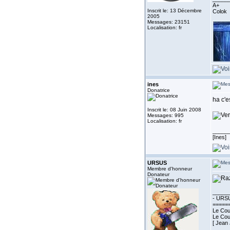
A+
Inscrit le: 13 Décembre
Colok
2005
Messages: 23151
Localisation: fr
ines
Donatrice
ha c'e
Inscrit le: 08 Juin 2008
Messages: 995
Localisation: fr
_____
[Ines]
URSUS
Membre d'honneur
Donateur
_____
- URSU
=====
Le Cour
Le Cour
[ Jean