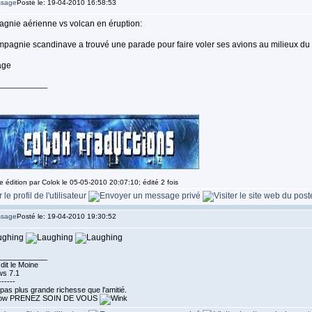
Posté le: 19-04-2010 16:58:53
gnie aérienne vs volcan en éruption:
pagnie scandinave a trouvé une parade pour faire voler ses avions au milieux d
____________
e édition par Colok le 05-05-2010 20:07:10; édité 2 fois
Posté le: 19-04-2010 19:30:52
____________
dit le Moine
s 7.1
------
a pas plus grande richesse que l'amitié.
PRENEZ SOIN DE VOUS