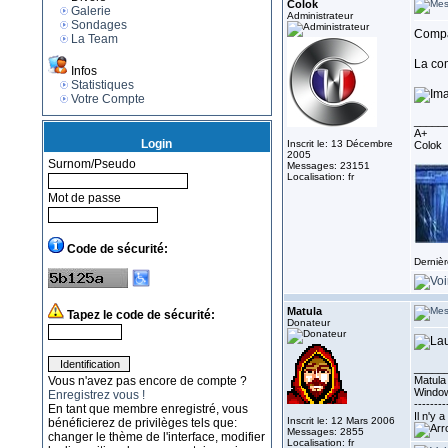
Colok
Galerie
Administrateur
Sondages
Compa
La Team
La com
Infos
Statistiques
Votre Compte
_____
A+
Login
Inscrit le: 13 Décembre
Colok
2005
Surnom/Pseudo
Messages: 23151
Localisation: fr
Mot de passe
Code de sécurité:
Dernièr
Matula
Tapez le code de sécurité:
Donateur
_____
Vous n'avez pas encore de compte ?
Matula 
Window
Enregistrez vous !
--------
En tant que membre enregistré, vous
Il n'y 
Inscrit le: 12 Mars 2006
bénéficierez de privilèges tels que:
Messages: 2855
changer le thème de l'interface, modifier
Localisation: fr