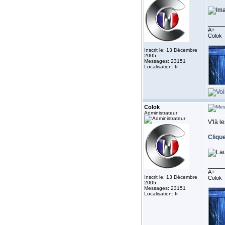
_____
A+
Colok
Inscrit le: 13 Décembre
2005
Messages: 23151
Localisation: fr
Colok
Administrateur
V'là l
Clique
_____
A+
Inscrit le: 13 Décembre
Colok
2005
Messages: 23151
Localisation: fr