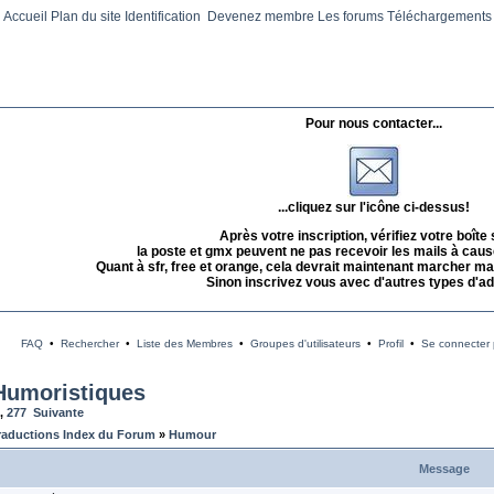
Accueil
Plan du site
Identification
Devenez membre
Les forums
Téléchargements
Pour nous contacter...
...cliquez sur l'icône ci-dessus!
Après votre inscription, vérifiez votre boîte
la poste et gmx peuvent ne pas recevoir les mails à caus
Quant à sfr, free et orange, cela devrait maintenant marcher mai
Sinon inscrivez vous avec d'autres types d'a
FAQ
•
Rechercher
•
Liste des Membres
•
Groupes d'utilisateurs
•
Profil
•
Se connecter p
Humoristiques
,
277
Suivante
raductions Index du Forum
»
Humour
Message