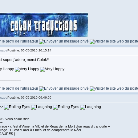
Posté le: 05-05-2010 20:15:14
st super j'adore, merci Colok!!
____________
Posté le: 06-05-2010 09:46:05
____________
S- vous salue Bien
==
age - c 'est d' Aimer la VIE et de Regarder la Mort d'un regard tranquille --
age - C' est d' aller à l' Idéal et de comprendre le Réel .
 JAURES ]