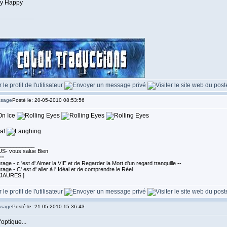
____________
Posté le: 20-05-2010 08:53:56
n Ice
al
____________
S- vous salue Bien
==
age - c 'est d' Aimer la VIE et de Regarder la Mort d'un regard tranquille --
age - C' est d' aller à l' Idéal et de comprendre le Réel .
 JAURES ]
Posté le: 21-05-2010 15:36:43
'optique...