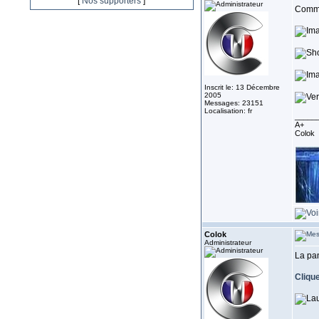
[
Nos supporters
]
Commen
Inscrit le: 13 Décembre
2005
Messages: 23151
Localisation: fr
_____
A+
Colok
Colok
Administrateur
La pan
Clique
_____