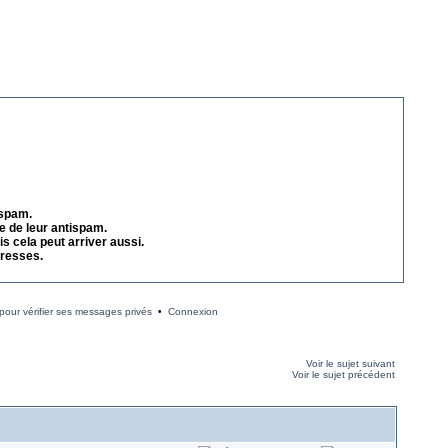
 spam.
e de leur antispam.
s cela peut arriver aussi.
dresses.
our vérifier ses messages privés
•
Connexion
Voir le sujet suivant
Voir le sujet précédent