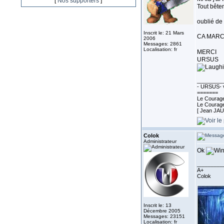
[
Nos supporters
]
Tout bête
oublié de 
Inscrit le: 21 Mars
CA MAR
2006
Messages: 2861
Localisation: fr
MERCI
URSUS
_________
- URSUS- v
=======
Le Courage 
Le Courage 
[ Jean JA
Colok
Administrateur
Ok
_________
A+
Colok
Inscrit le: 13
Décembre 2005
Messages: 23151
Localisation: fr