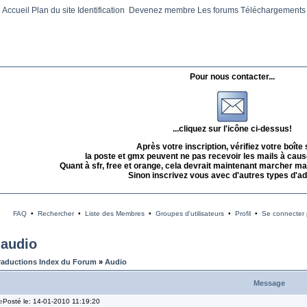
Accueil
Plan du site
Identification
Devenez membre
Les forums
Téléchargements
Pour nous contacter...
...cliquez sur l'icône ci-dessus!
Après votre inscription, vérifiez votre boîte
la poste et gmx peuvent ne pas recevoir les mails à caus
Quant à sfr, free et orange, cela devrait maintenant marcher mai
Sinon inscrivez vous avec d'autres types d'a
FAQ
•
Rechercher
•
Liste des Membres
•
Groupes d'utilisateurs
•
Profil
•
Se connecter p
 audio
raductions Index du Forum
»
Audio
Message
Posté le: 14-01-2010 11:19:20