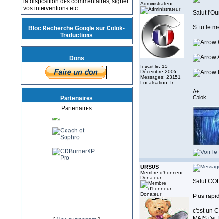
la disposition des commentaires, signer
Administrateur
vos interventions etc.
Salut l'Ou
Si tu le m
Bloc Recherche Google sur Colok-
Traductions
C
A
Dons
Inscrit le: 13
Décembre 2005
I
Messages: 23151
Localisation: fr
_________
A+
Colok
Partenaires
Partenaires
URSUS
Membre d'honneur
Donateur
Salut CO
Plus rapi
c'est un C
MAIS j'ai 