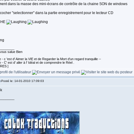
ment dans la masse des mini-écrans de contrôle de la chaine SON de windows
cocher "selectionner" dans la partie enregistrement pour le lecteur CD
CHE
________
ous salue Bien
- c 'est d' Aimer la VIE et de Regarder la Mort d'un regard tranquille --
- C' est d' aller à l' Idéal et de comprendre le Réel .
URES ]
Posté le: 14-01-2010 17:09:03
________