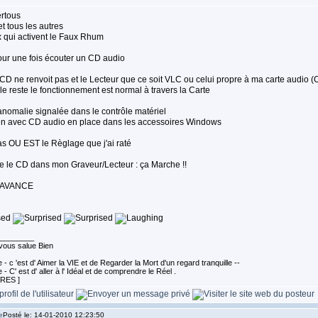
ertous
et tous les autres
x qui activent le Faux Rhum
our une fois écouter un CD audio
 CD ne renvoit pas et le Lecteur que ce soit VLC ou celui propre à ma carte audio (
le reste le fonctionnement est normal à travers la Carte
'anomalie signalée dans le contrôle matériel
ien avec CD audio en place dans les accessoires Windows
as OU EST le Règlage que j'ai raté
se le CD dans mon Graveur/Lecteur : ça Marche !!
 AVANCE
________
ous salue Bien
- c 'est d' Aimer la VIE et de Regarder la Mort d'un regard tranquille --
- C' est d' aller à l' Idéal et de comprendre le Réel .
URES ]
Posté le: 14-01-2010 12:23:50