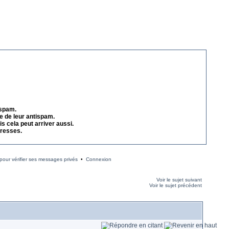
 spam.
e de leur antispam.
s cela peut arriver aussi.
dresses.
our vérifier ses messages privés
•
Connexion
Voir le sujet suivant
Voir le sujet précédent