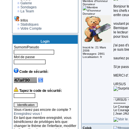
Membre d'honneur
Galerie
Donateur
Bonjour t
Sondages
les chefs 
La Team
enfin ceu
Infos
voulant p
Statistiques
Bernique
Votre Compte
le lecteur
pour tous 
Login
j'ai pas d
Surnom/Pseudo
Inscrit le: 21 Mars
je suis b
2006
Messages: 2861
Mot de passe
Localisation: fr
sauriez p
SI je pas
Code de sécurité:
MERCI d'
URSUS
Tapez le code de sécurité:
_________
- URSUS- v
=======
Le Courage 
Vous n'avez pas encore de compte ?
Le Courage 
Enregistrez vous !
[ Jean JA
En tant que membre enregistré, vous
bénéficierez de privilèges tels que:
changer le thème de l'interface, modifier
Colok