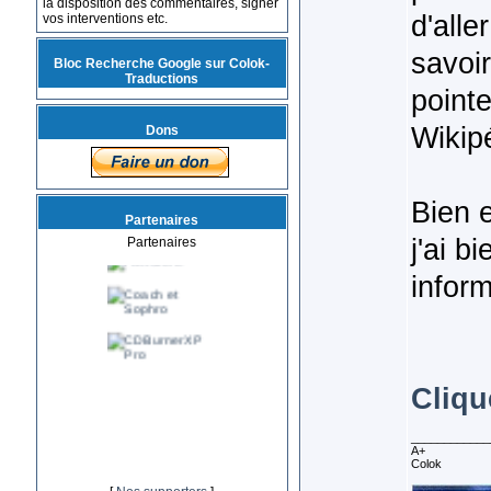
la disposition des commentaires, signer
d'alle
vos interventions etc.
savoir
Bloc Recherche Google sur Colok-
Traductions
point
Wikipé
Dons
Bien e
Partenaires
j'ai b
Partenaires
inform
Clique
____________
A+
Colok