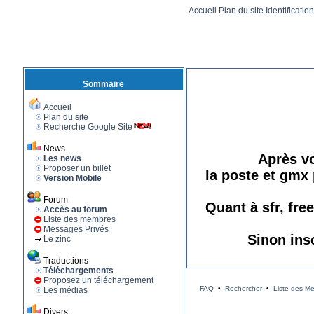
Accueil
Plan du site
Identificatio
Sommaire
Accueil
Plan du site
Recherche Google Site
News
Après vo
Les news
Proposer un billet
la poste et gmx 
Version Mobile
Forum
Quant à sfr, fre
Accès au forum
Liste des membres
Messages Privés
Sinon ins
Le zinc
Traductions
Téléchargements
Proposez un téléchargement
FAQ
•
Rechercher
•
Liste des M
Les médias
Divers