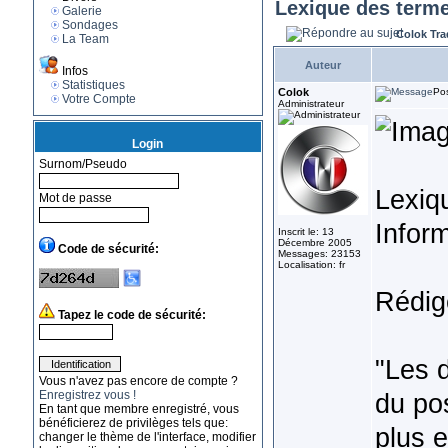
Lexique des terme
Galerie
Sondages
Colok Tra
La Team
Auteur
Infos
Statistiques
Colok
Pos
Votre Compte
Administrateur
Login
Surnom/Pseudo
Lexiq
Mot de passe
Infor
Inscrit le: 13
Décembre 2005
Code de sécurité:
Messages: 23153
Localisation: fr
Rédig
Tapez le code de sécurité:
"Les d
Vous n'avez pas encore de compte ?
Enregistrez vous !
du po
En tant que membre enregistré, vous
bénéficierez de privilèges tels que:
plus e
changer le thème de l'interface, modifier