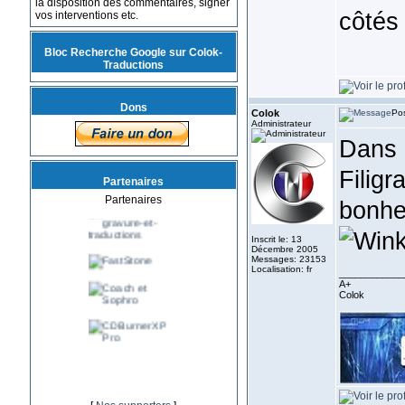
la disposition des commentaires, signer
côtés
vos interventions etc.
Bloc Recherche Google sur Colok-
Traductions
Dons
Colok
Pos
Administrateur
Dans l
Filigr
Partenaires
Partenaires
bonhe
Inscrit le: 13
Décembre 2005
Messages: 23153
Localisation: fr
____________
A+
Colok