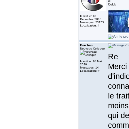
A+
Colok
Inscrit le: 13
Décembre 2005
Messages: 23153
Localisation: fr
Berchan
Pos
Nouveau Colloque
Re
Inscrit le: 10 Mai
Merci 
2020
Messages: 14
Localisation: fr
d'indi
connai
le tra
moins 
qui d
comme