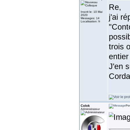
Re,
Inscrit le: 10 Mai
j'ai 
2020
Messages: 14
Localisation: fr
"Conto
possib
trois 
entier
J'en 
Corda
Colok
Pos
Administrateur
____________