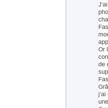
J'a
pho
cha
Fas
mod
app
Or 
con
de 
sup
Fas
Grâ
j'a
une