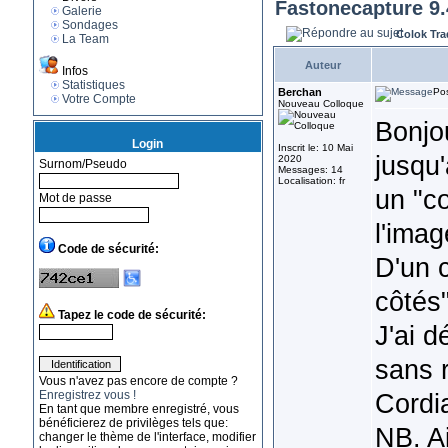
Fastonecapture 9.
Galerie
Sondages
Colok Tra
La Team
Auteur
Infos
Statistiques
Berchan
Pos
Votre Compte
Nouveau Colloque
Bonjo
Login
Inscrit le: 10 Mai
jusqu'
2020
Surnom/Pseudo
Messages: 14
Localisation: fr
un "co
Mot de passe
l'imag
Code de sécurité:
D'un c
côtés"
Tapez le code de sécurité:
J'ai d
sans r
Vous n'avez pas encore de compte ?
Enregistrez vous !
Cordi
En tant que membre enregistré, vous
bénéficierez de privilèges tels que:
NB. Ai
changer le thème de l'interface, modifier