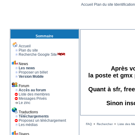
Accueil
Plan du site
Identificatio
Sommaire
Accueil
Plan du site
Recherche Google Site
News
Après vo
Les news
Proposer un billet
la poste et gmx 
Version Mobile
Forum
Quant à sfr, fre
Accès au forum
Liste des membres
Messages Privés
Sinon ins
Le zinc
Traductions
Téléchargements
Proposez un téléchargement
FAQ
•
Rechercher
•
Liste des M
Les médias
Divers