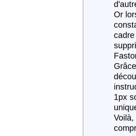
d'autr
Or lor
consta
cadre 
suppri
Fasto
Grâce 
découv
instru
1px so
unique
Voilà,
compr