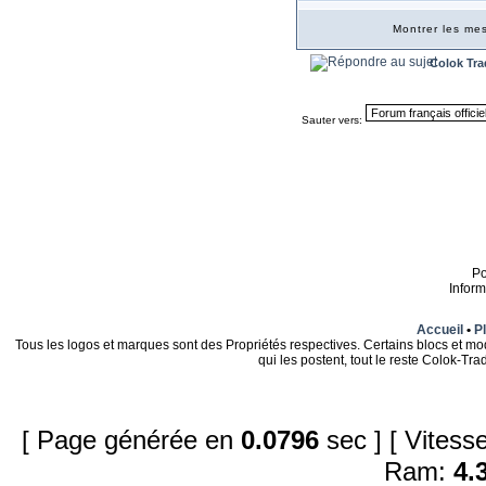
Montrer les m
Colok Tra
Sauter vers:
P
Infor
Accueil
•
Pl
Tous les logos et marques sont des Propriétés respectives. Certains blocs et mo
qui les postent, tout le reste Colok-T
[ Page générée en
0.0796
sec ]
[ Vites
Ram:
4.