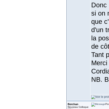
Donc 
si on 
que c'
d'un t
la pos
de côt
Tant p
Merci 
Cordia
NB. Br
Berchan
Pos
Nouveau Colloque