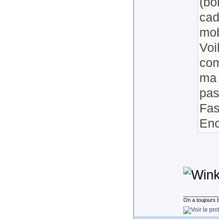
(bo
cad
mob
Voi
com
ma 
pas
Fas
Enc
____________
On a toujours be