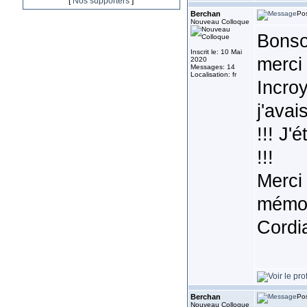
[
Nos supporters
]
Berchan
Pos
Nouveau Colloque
Bonsoi
Inscrit le: 10 Mai
merci 
2020
Messages: 14
Localisation: fr
Incroy
j'avai
!!! J'
!!!
Merci 
mémoi
Cordi
Berchan
Pos
Nouveau Colloque