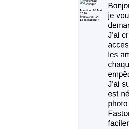
Bonjo
Inscrit le: 10 Mai
je vo
2020
Messages: 14
Localisation: fr
dema
J'ai c
access
les am
chaqu
empêch
J'ai s
est n
photo 
Fasto
facile