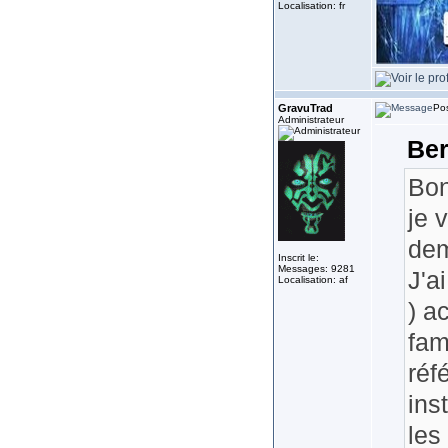
Localisation: fr
GravuTrad
Pos
Administrateur
Ber
Bon
je 
de
Inscrit le:
Messages: 9281
J'a
Localisation: af
) a
fam
réf
ins
les