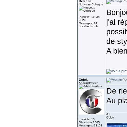
Berchan
Pos
Nouveau Colloque
Bonjo
Inscrit le: 10 Mai
j'ai r
2020
Messages: 14
Localisation: fr
possib
de sty
A bien
Colok
Pos
Administrateur
De rie
Au plai
____________
A+
Colok
Inscrit le: 13
Décembre 2005
Messages: 23153