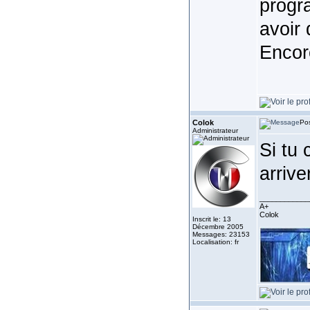
progra
avoir
Encore
Colok
Pos
Administrateur
Si tu 
arriver
____________
A+
Colok
Inscrit le: 13
Décembre 2005
Messages: 23153
Localisation: fr