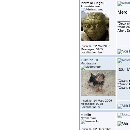
Pierre le Lidgeu
Administrateur
Merci 
_______
''Deux ch
"Mais en 
Albert E
Inscrit le: 22 Mai 2006
Messages: 5105
Localisation: be
Lustucru80
Modérateur
Itou. 
_______
"Quand ri
"Quand to
"Quand r
Inscrit le: 14 Mars 2006
Messages: 9988
Localisation: fr
mimile
Newser fou
Inscrit le: 02 Décembre