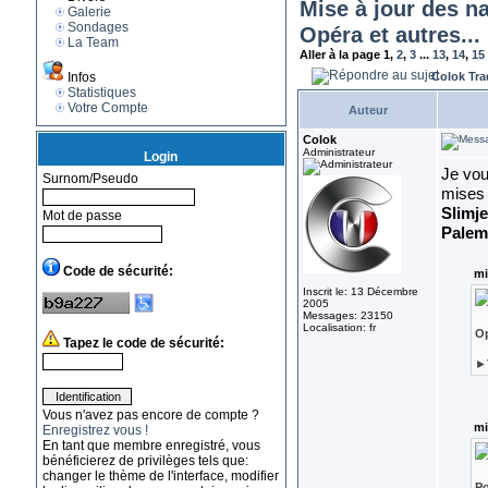
Mise à jour des n
Galerie
Sondages
Opéra et autres...
La Team
Aller à la page
1
,
2
,
3
...
13
,
14
,
15
Infos
Colok Tra
Statistiques
Votre Compte
Auteur
Colok
Administrateur
Login
Je vou
Surnom/Pseudo
mises 
Slimje
Mot de passe
Pale
Code de sécurité:
mi
Inscrit le: 13 Décembre
2005
Messages: 23150
Localisation: fr
O
Tapez le code de sécurité:
►
Vous n'avez pas encore de compte ?
mi
Enregistrez vous !
En tant que membre enregistré, vous
bénéficierez de privilèges tels que:
changer le thème de l'interface, modifier
Po