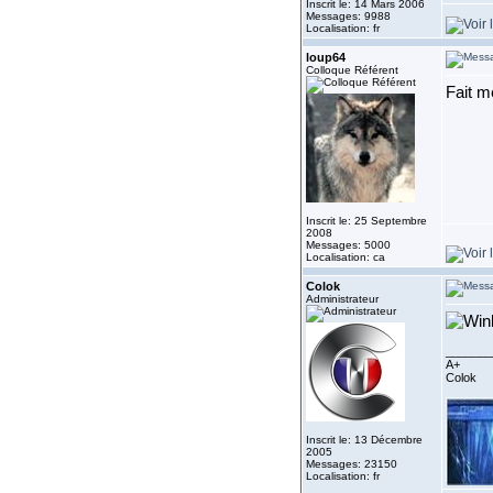
Inscrit le: 14 Mars 2006
Messages: 9988
Localisation: fr
loup64
Colloque Référent
Fait m
Inscrit le: 25 Septembre
2008
Messages: 5000
Localisation: ca
Colok
Administrateur
_______
A+
Colok
Inscrit le: 13 Décembre
2005
Messages: 23150
Localisation: fr