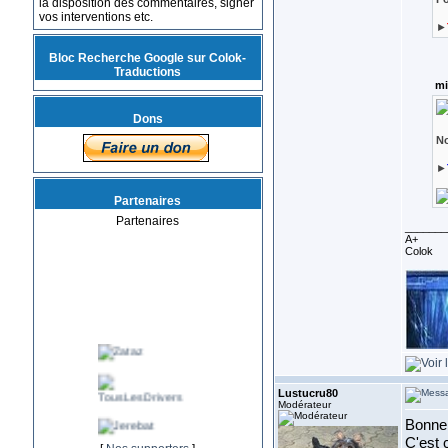
la disposition des commentaires, signer
vos interventions etc.
►
Bloc Recherche Google sur Colok-
Traductions
mi
Dons
No
►
Partenaires
Partenaires
_______
A+
Colok
Lustucru80
Modérateur
Bonne 
C'est 