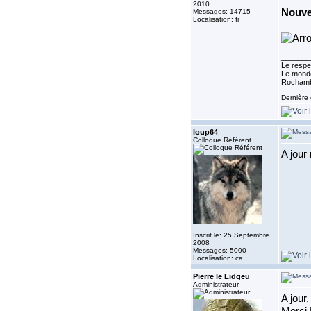
2010
Nouvel
Messages: 14715
Localisation: fr
_______
Le respe
Le monde
Rocham
Dernière 
loup64
Colloque Référent
A jour
Inscrit le: 25 Septembre
2008
Messages: 5000
Localisation: ca
Pierre le Lidgeu
Administrateur
A jour,