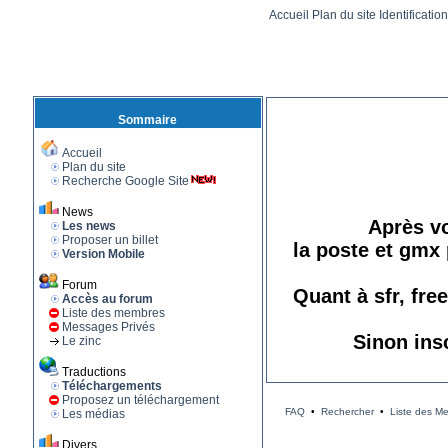
Accueil
Plan du site
Identificatio
Sommaire
Accueil
Plan du site
Recherche Google Site
News
Après vo
Les news
Proposer un billet
la poste et gmx 
Version Mobile
Forum
Quant à sfr, fre
Accès au forum
Liste des membres
Messages Privés
Sinon ins
Le zinc
Traductions
Téléchargements
Proposez un téléchargement
FAQ
•
Rechercher
•
Liste des M
Les médias
Divers