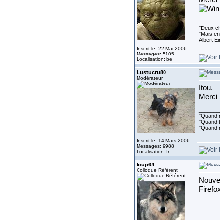
Merci 
_______
''Deux ch
"Mais en 
Albert E
Inscrit le: 22 Mai 2006
Messages: 5105
Localisation: be
Lustucru80
Modérateur
Itou.
Merci
_______
"Quand ri
"Quand to
"Quand r
Inscrit le: 14 Mars 2006
Messages: 9988
Localisation: fr
loup64
Colloque Référent
Nouvel
Firefo