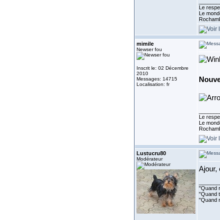
_______
Le respe
Le monde
Rocham
mimile
Newser fou
Inscrit le: 02 Décembre
2010
Nouvel
Messages: 14715
Localisation: fr
_______
Le respe
Le monde
Rocham
Lustucru80
Modérateur
Ajour,
_______
"Quand ri
"Quand to
"Quand r