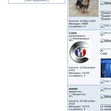
[
Nos supporters
]
_______
"Quand ri
"Quand to
"Quand r
Inscrit le: 14 Mars 2006
Messages: 9988
Localisation: fr
Colok
Administrateur
_______
A+
Colok
Inscrit le: 13 Décembre
2005
Messages: 23150
Localisation: fr
mimile
Newser fou
Inscrit le: 02 Décembre
_______
2010
Le respe
Messages: 14715
Localisation: fr
Le monde