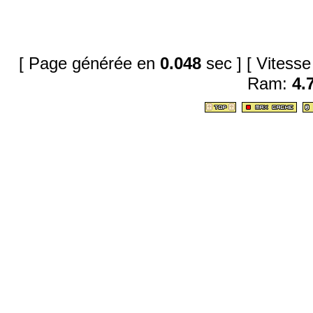
[ Page générée en
0.048
sec ]
[ Vitess
Ram:
4.