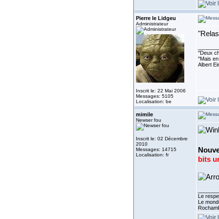
Pierre le Lidgeu
Administrateur
"Relas
_______
''Deux ch
"Mais en 
Albert E
Inscrit le: 22 Mai 2006
Messages: 5105
Localisation: be
mimile
Newser fou
Inscrit le: 02 Décembre
2010
Nouve
Messages: 14715
Localisation: fr
bits u
_______
Le respe
Le monde
Rocham