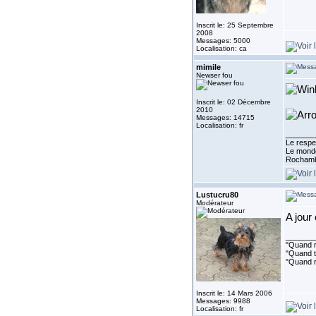
Inscrit le: 25 Septembre
2008
Messages: 5000
Localisation: ca
mimile
Newser fou
Inscrit le: 02 Décembre
2010
Messages: 14715
Localisation: fr
_______
Le respe
Le monde
Rocham
Lustucru80
Modérateur
A jour
_______
"Quand ri
"Quand to
"Quand r
Inscrit le: 14 Mars 2006
Messages: 9988
Localisation: fr