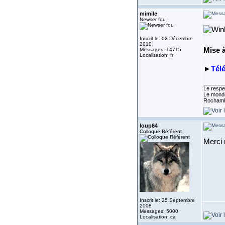
mimile
Newser fou
Inscrit le: 02 Décembre
2010
Mise à
Messages: 14715
Localisation: fr
►
Tél
_______
Le respe
Le monde
Rocham
loup64
Colloque Référent
Merci 
Inscrit le: 25 Septembre
2008
Messages: 5000
Localisation: ca