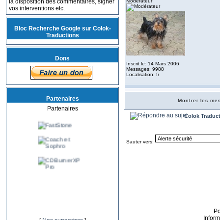
la disposition des commentaires, signer
Modérateur
vos interventions etc.
Bloc Recherche Google sur Colok-
Traductions
Dons
Inscrit le: 14 Mars 2006
Messages: 9988
Localisation: fr
Partenaires
Montrer les m
Partenaires
Colok Traduc
Sauter vers:
P
Infor