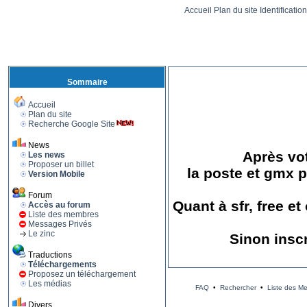
Accueil
Plan du site
Identificatio
Sommaire
Accueil
Plan du site
Recherche Google Site
News
Après vot
Les news
Proposer un billet
la poste et gmx p
Version Mobile
Forum
Quant à sfr, free e
Accès au forum
Liste des membres
Messages Privés
Le zinc
Sinon insc
Traductions
Téléchargements
Proposez un téléchargement
Les médias
FAQ
•
Rechercher
•
Liste des M
Divers