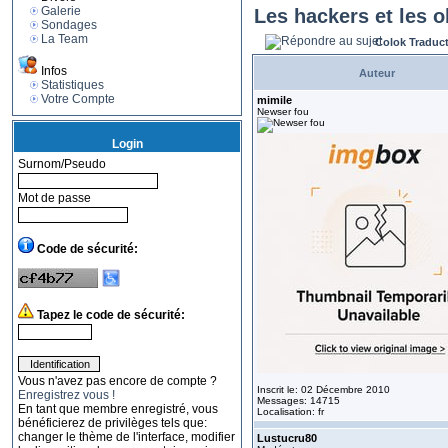
Galerie
Les hackers et les o
Sondages
La Team
Colok Traduc
Infos
Auteur
Statistiques
Votre Compte
mimile
Newser fou
Login
Surnom/Pseudo
Mot de passe
Code de sécurité:
Tapez le code de sécurité:
Vous n'avez pas encore de compte ?
Inscrit le: 02 Décembre 2010
Enregistrez vous !
Messages: 14715
En tant que membre enregistré, vous
Localisation: fr
bénéficierez de privilèges tels que:
changer le thème de l'interface, modifier
Lustucru80