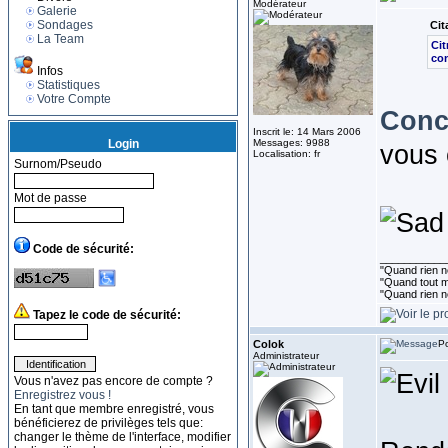
Modérateur
Galerie
Sondages
Cit
La Team
Cit
con
Infos
Statistiques
Votre Compte
Conce
Inscrit le: 14 Mars 2006
Login
Messages: 9988
vous 
Localisation: fr
Surnom/Pseudo
Mot de passe
Code de sécurité:
___________
"Quand rien ne
"Quand tout ma
"Quand rien n
Tapez le code de sécurité:
Colok
Po
Administrateur
Vous n'avez pas encore de compte ?
Enregistrez vous !
En tant que membre enregistré, vous
bénéficierez de privilèges tels que:
changer le thème de l'interface, modifier