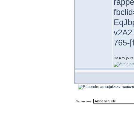
rappe
fbcl
EqJb
v2A2
765-[
___________
On a toujours b
Colok Traduct
Sauter vers: