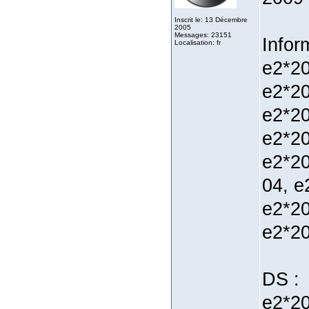
Inscrit le: 13 Décembre
2005
Messages: 23151
Infor
Localisation: fr
e2*20
e2*20
e2*20
e2*20
e2*20
04, e
e2*20
e2*20
DS :
e2*20