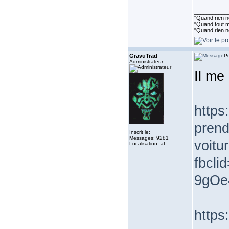
___________
"Quand rien ne
"Quand tout ma
"Quand rien n
GravuTrad
Po
Administrateur
Il me
https
prend
Inscrit le:
Messages: 9281
voitu
Localisation: af
fbcl
9gOe
https