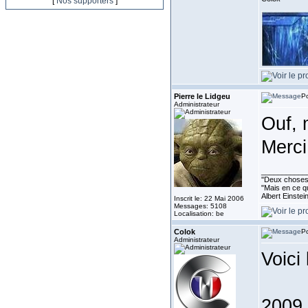
[
Nos supporters
]
Pierre le Lidgeu
Po
Administrateur
Ouf, 
Merci
___________
''Deux choses 
"Mais en ce qu
Albert Einste
Inscrit le: 22 Mai 2006
Messages: 5108
Localisation: be
Colok
Po
Administrateur
Voici
2009 