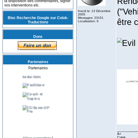
Rende
la disposition des commentaires, signer
vos interventions etc.
("Veh
Inscrit le: 13 Décembre
2005
Bloc Recherche Google sur Colok-
Messages: 23151
être 
Localisation: fr
Traductions
Dons
Partenaires
Partenaires
___________
A+
Colok