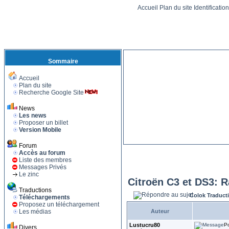
Accueil
Plan du site
Identificatio
Sommaire
Accueil
Plan du site
Recherche Google Site
News
Les news
Proposer un billet
Version Mobile
Forum
Accès au forum
Liste des membres
Messages Privés
Le zinc
Citroën C3 et DS3: R
Traductions
Colok Traduct
Téléchargements
Proposez un téléchargement
Les médias
Auteur
Lustucru80
Po
Divers