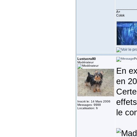
___________
A+
Colok
Lustucru80
Po
Modérateur
En e
en 20
Certe
effet
Inscrit le: 14 Mars 2006
Messages: 9988
Localisation: fr
le co