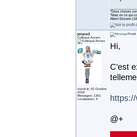
______________
''Deux choses sont 
"Mais en ce qui co
Albert Einstein (1
jenyco2
Posté 
Colloque Ancien
Hi,
C'est e
telleme
Inscrit le: 02 Octobre
2016
https:
Messages: 1361
Localisation: fr
@+
______________