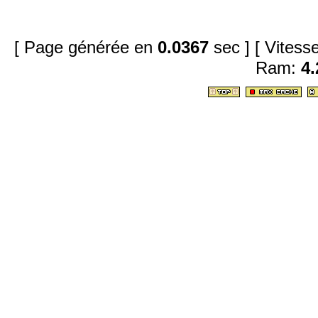
[ Page générée en
0.0367
sec ]
[ Vites
Ram:
4.