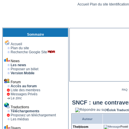
Accueil
Plan du site
Identificatio
Sommaire
Accueil
Plan du site
Recherche Google Site
News
Les news
Proposer un billet
Version Mobile
Forum
Accès au forum
Liste des membres
FAQ
Messages Privés
Le zinc
SNCF : une contraven
Traductions
Colok Traduct
Téléchargements
Proposez un téléchargement
Les médias
Auteur
Thebloom
Posté 
Divers