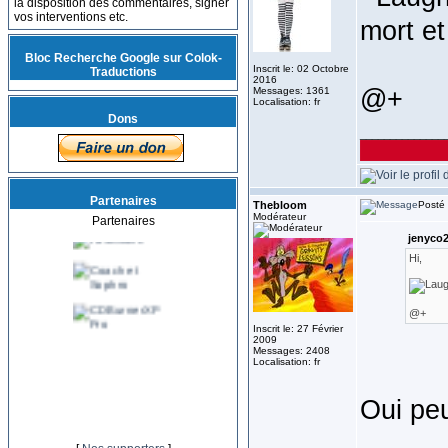
la disposition des commentaires, signer
vos interventions etc.
mort et
Bloc Recherche Google sur Colok-
Inscrit le: 02 Octobre
Traductions
2016
@+
Messages: 1361
Localisation: fr
Dons
______________
Partenaires
Thebloom
Posté 
Modérateur
Partenaires
jenyco2 
Hi,
@+
Inscrit le: 27 Février
2009
Messages: 2408
Localisation: fr
Oui peu