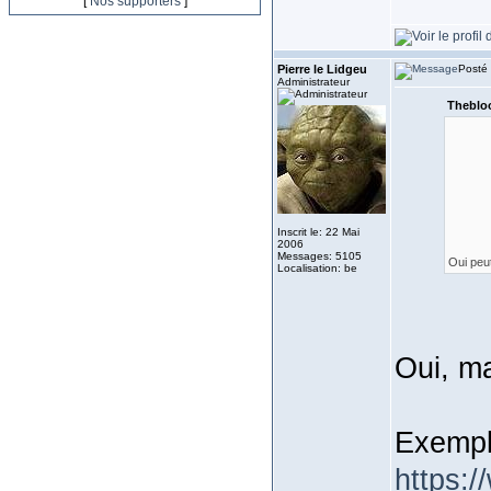
[
Nos supporters
]
Pierre le Lidgeu
Posté 
Administrateur
Thebloo
Inscrit le: 22 Mai
2006
Messages: 5105
Oui peut
Localisation: be
Oui, ma
Exemp
https: