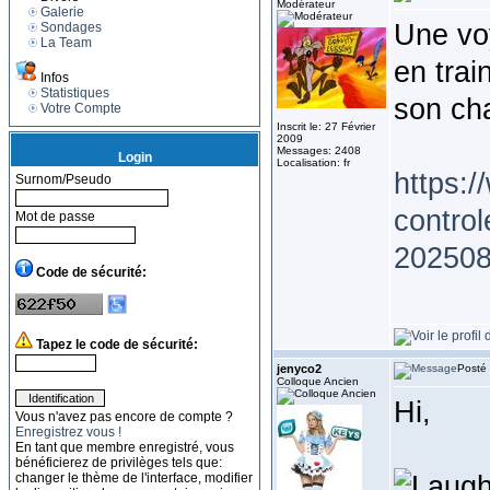
Modérateur
Galerie
Une voy
Sondages
La Team
en trai
Infos
Statistiques
son cha
Votre Compte
Inscrit le: 27 Février
2009
Messages: 2408
Login
Localisation: fr
https:
Surnom/Pseudo
control
Mot de passe
202508
Code de sécurité:
Tapez le code de sécurité:
jenyco2
Posté 
Colloque Ancien
Hi,
Vous n'avez pas encore de compte ?
Enregistrez vous !
En tant que membre enregistré, vous
bénéficierez de privilèges tels que:
changer le thème de l'interface, modifier