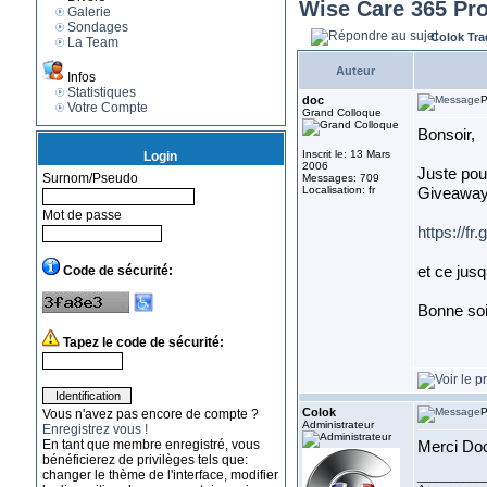
Wise Care 365 Pro 
Galerie
Sondages
Colok Tra
La Team
Auteur
Infos
Statistiques
doc
P
Votre Compte
Grand Colloque
Bonsoir,
Inscrit le: 13 Mars
Login
2006
Juste pour
Surnom/Pseudo
Messages: 709
Localisation: fr
Giveaway 
Mot de passe
https://f
Code de sécurité:
et ce jus
Bonne soi
Tapez le code de sécurité:
Colok
P
Vous n'avez pas encore de compte ?
Administrateur
Enregistrez vous !
En tant que membre enregistré, vous
Merci Do
bénéficierez de privilèges tels que:
changer le thème de l'interface, modifier
__________