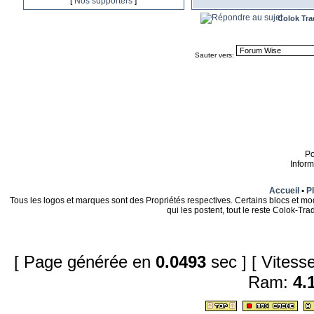
[
Nos supporters
]
Colok Tra
Sauter vers:
P
Infor
Accueil
•
Pl
Tous les logos et marques sont des Propriétés respectives. Certains blocs et mo
qui les postent, tout le reste Colok-T
[ Page générée en
0.0493
sec ]
[ Vites
Ram:
4.