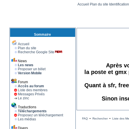
Accueil
Plan du site
Identificatio
Sommaire
Accueil
Plan du site
Recherche Google Site
News
Après vo
Les news
Proposer un billet
la poste et gmx 
Version Mobile
Forum
Quant à sfr, fre
Accès au forum
Liste des membres
Messages Privés
Sinon ins
Le zinc
Traductions
Téléchargements
Proposez un téléchargement
FAQ
•
Rechercher
•
Liste des M
Les médias
Divers