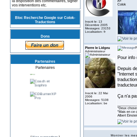
la disposition des commentaires, signer
A+
Colok
vos interventions etc.
Bloc Recherche Google sur Colok-
Traductions
Inscrit le: 13
Décembre 2005
Messages: 23153
Localisation: fr
Dons
Pierre le Lidgeu
P
Administrateur
Pour info 
Partenaires
Partenaires
Depuis de
"Internet 
traduction
traducteu
Inscrit le: 22 Mai
Ça n'a p
2006
Messages: 5108
Localisation: be
__________
''Deux choses
"Mais en ce q
Albert Einste
Montrer les m