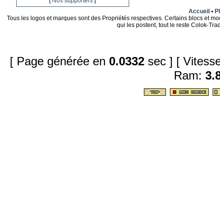
[
Nos supporters
]
Accueil
•
Pl
Tous les logos et marques sont des Propriétés respectives. Certains blocs et mo
qui les postent, tout le reste Colok-T
[ Page générée en
0.0332
sec ]
[ Vites
Ram:
3.