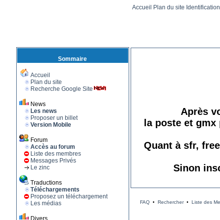
Accueil
Plan du site
Identificatio
Sommaire
Accueil
Plan du site
Recherche Google Site
News
Après vo
Les news
Proposer un billet
la poste et gmx 
Version Mobile
Forum
Quant à sfr, fre
Accès au forum
Liste des membres
Messages Privés
Sinon ins
Le zinc
Traductions
Téléchargements
Proposez un téléchargement
FAQ
•
Rechercher
•
Liste des M
Les médias
Divers