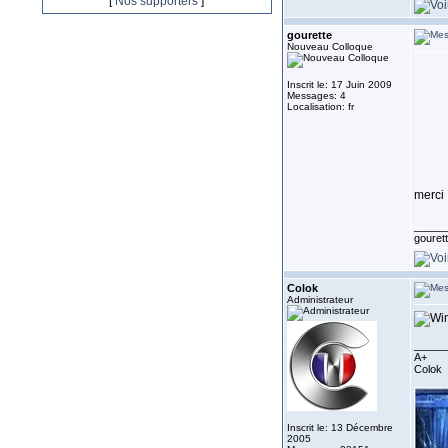
[
Nos supporters
]
gourette
Nouveau Colloque
Inscrit le: 17 Juin 2009
Messages: 4
Localisation: fr
merci 
_____
gouret
Colok
Administrateur
_____
A+
Colok
Inscrit le: 13 Décembre
2005