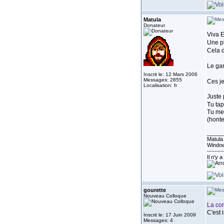
Matula
Donateur
Viva 
Une ph
Cela d
Le gar
Inscrit le: 12 Mars 2006
Messages: 2855
Ces je
Localisation: fr
Juste 
Tu tap
Tu met
(honte
_____
Matula 
Window
--------
Il n'y 
gourette
Nouveau Colloque
La cor
C'est 
Inscrit le: 17 Juin 2009
Messages: 4