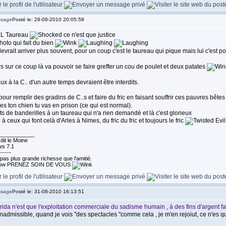
Posté le: 29-08-2010 20:05:58
EL Taureau
ce n'est que justice
oto qui fait du bien
evrait arriver plus souvent, pour un coup c'est le taureau qui pique mais lui c'est 
s sur ce coup là va pouvoir se faire greffer un cou de poulet et deux patates
ux à la C.. d'un autre temps devraient être interdits.
pour remplir des gradins de C..s et faire du fric en faisant souffrir ces pauvres bête
es ton chien tu vas en prison (ce qui est normal).
s de banderilles à un taureau qui n'a rien demandé et là c'est glorieux
 à ceux qui font celà d'Arles à Nimes, du fric du fric et toujours le fric
____________
dit le Moine
s 7.1
------
a pas plus grande richesse que l'amitié.
PRENEZ SOIN DE VOUS
Posté le: 31-08-2010 16:13:51
rida n'est que l'exploitation commerciale du sadisme humain , à des fins d'argent fa
inadmissible, quand je vois "des spectacles "comme cela , je m'en rejoiut, ce n'es qu