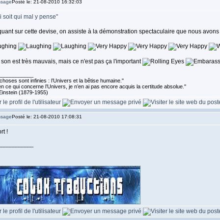
Posté le: 21-08-2010 16:32:03
 soit qui mal y pense"
quant sur cette devise, on assiste à la démonstration spectaculaire que nous avons tou
 son est très mauvais, mais ce n'est pas ça l'important
____________
choses sont infinies : l’Univers et la bêtise humaine."
n ce qui concerne l’Univers, je n’en ai pas encore acquis la certitude absolue.''
Einstein (1879-1955)
Posté le: 21-08-2010 17:08:31
rt !
____________