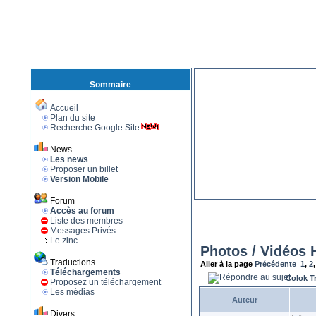
Sommaire
Accueil
Plan du site
Recherche Google Site
News
Les news
Proposer un billet
Version Mobile
Forum
Accès au forum
Liste des membres
Messages Privés
Le zinc
Photos / Vidéos 
Traductions
Aller à la page
Précédente
1
,
2
Téléchargements
Colok T
Proposez un téléchargement
Les médias
Auteur
Divers