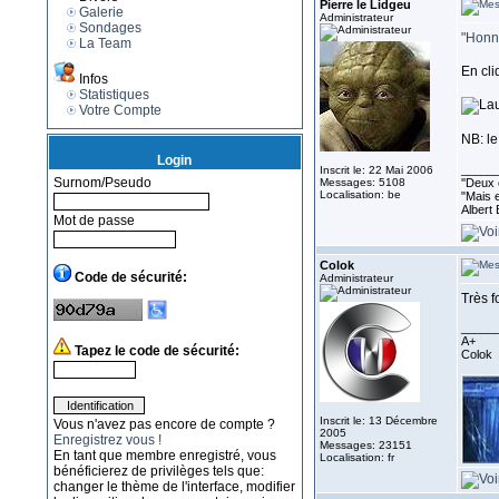
Pierre le Lidgeu
Galerie
Administrateur
Sondages
"Honni
La Team
En cli
Infos
Statistiques
Votre Compte
NB: le
Login
_____
Inscrit le: 22 Mai 2006
Surnom/Pseudo
Messages: 5108
''Deux 
Localisation: be
"Mais e
Albert 
Mot de passe
Colok
Code de sécurité:
Administrateur
Très fo
_____
A+
Tapez le code de sécurité:
Colok
Inscrit le: 13 Décembre
Vous n'avez pas encore de compte ?
2005
Enregistrez vous !
Messages: 23151
En tant que membre enregistré, vous
Localisation: fr
bénéficierez de privilèges tels que:
changer le thème de l'interface, modifier