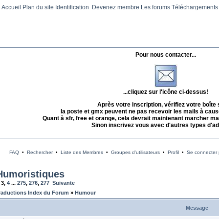
Accueil
Plan du site
Identification
Devenez membre
Les forums
Téléchargements
Pour nous contacter...
...cliquez sur l'icône ci-dessus!
Après votre inscription, vérifiez votre boîte
la poste et gmx peuvent ne pas recevoir les mails à caus
Quant à sfr, free et orange, cela devrait maintenant marcher mai
Sinon inscrivez vous avec d'autres types d'a
FAQ
•
Rechercher
•
Liste des Membres
•
Groupes d'utilisateurs
•
Profil
•
Se connecter p
Humoristiques
,
3
,
4
...
275
,
276
,
277
Suivante
raductions Index du Forum
»
Humour
Message