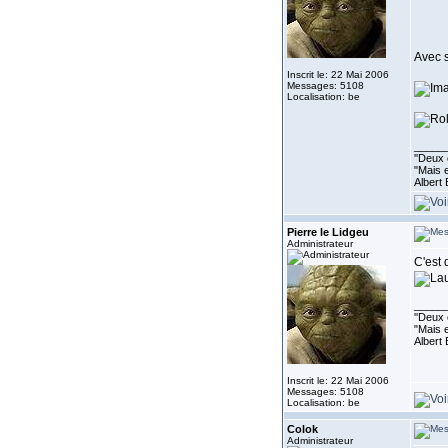
Avec s
Inscrit le: 22 Mai 2006
Messages: 5108
Localisation: be
_____
''Deux 
"Mais e
Albert 
Pierre le Lidgeu
Administrateur
C'est 
_____
''Deux 
"Mais e
Albert 
Inscrit le: 22 Mai 2006
Messages: 5108
Localisation: be
Colok
Administrateur