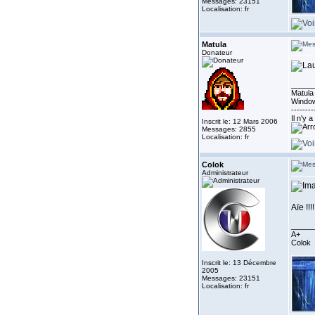
Messages: 23151
Localisation: fr
Matula
Donateur
_____
Matula 
Window
--------
Il n'y 
Inscrit le: 12 Mars 2006
Messages: 2855
Localisation: fr
Colok
Administrateur
Aïe !!!!
_____
A+
Colok
Inscrit le: 13 Décembre
2005
Messages: 23151
Localisation: fr