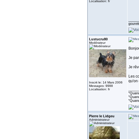
Localisation: fr
_____
gouret
Lustucru80
Modérateur
Bonjou
Je par
Je rêv
Les co
qu'on 
Inscrit le: 14 Mars 2006
Messages: 9988
Localisation: fr
_____
"Quand 
"Quand 
"Quand
Pierre le Lidgeu
Administrateur