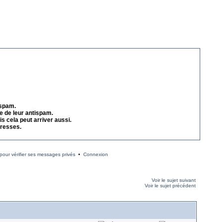
 spam.
e de leur antispam.
s cela peut arriver aussi.
dresses.
our vérifier ses messages privés
•
Connexion
Voir le sujet suivant
Voir le sujet précédent