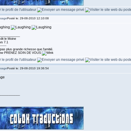
Posté le: 29-08-2010 12:10:08
____________
dit le Moine
s 7.1
------
a pas plus grande richesse que l'amitié.
PRENEZ SOIN DE VOUS
Posté le: 29-08-2010 19:36:54
____________