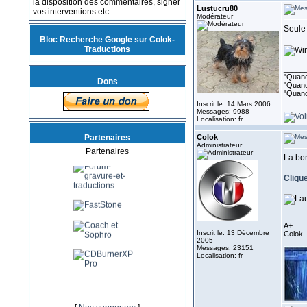
la disposition des commentaires, signer
Lustucru80
vos interventions etc.
Modérateur
Seule 
Bloc Recherche Google sur Colok-
Traductions
_____
"Quand 
Dons
"Quand 
"Quand
Inscrit le: 14 Mars 2006
Messages: 9988
Localisation: fr
Partenaires
Colok
Administrateur
Partenaires
La bo
Clique
_____
A+
Inscrit le: 13 Décembre
Colok
2005
Messages: 23151
Localisation: fr