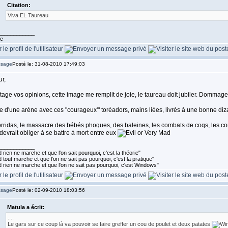
Citation:
Viva EL Taureau
____________
te
Posté le: 31-08-2010 17:49:03
r,
tage vos opinions, cette image me remplit de joie, le taureau doit jubiler. Dommage 
e d'une arène avec ces "courageux'" toréadors, mains liées, livrés à une bonne di
rridas, le massacre des bébés phoques, des baleines, les combats de coqs, les comba
devrait obliger à se battre à mort entre eux
____________
rien ne marche et que l'on sait pourquoi, c'est la théorie"
tout marche et que l'on ne sait pas pourquoi, c'est la pratique"
 rien ne marche et que l'on ne sait pas pourquoi, c'est Windows"
Posté le: 02-09-2010 18:03:56
Matula a écrit:
....
Le gars sur ce coup là va pouvoir se faire greffer un cou de poulet et deux patates