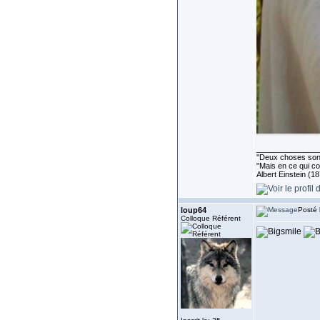
______________
''Deux choses sont 
"Mais en ce qui co
Albert Einstein (1
loup64
Posté 
Colloque Référent