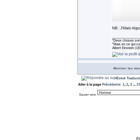
NB : J'étais rég
______________
''Deux choses sont 
"Mais en ce qui co
Albert Einstein (1
Montrer les m
Colok Traduct
Aller à la page
Précédente
1
,
2
,
3
...
2
Sauter vers:
P