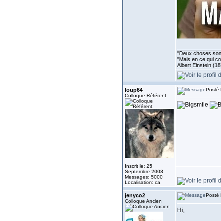
______________
''Deux choses sont 
"Mais en ce qui co
Albert Einstein (1
loup64
Posté 
Colloque Référent
Inscrit le: 25
Septembre 2008
Messages: 5000
Localisation: ca
jenyco2
Posté 
Colloque Ancien
Hi,