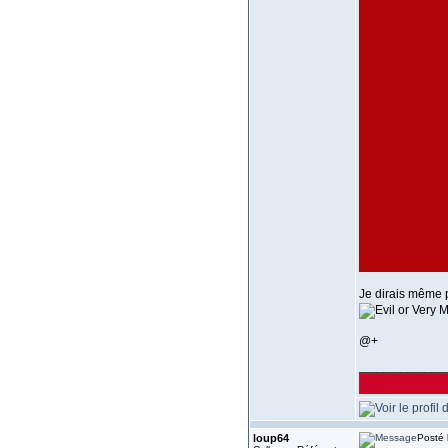
Je dirais même 
@+
______________
loup64
Posté 