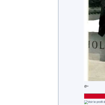
@+
______________