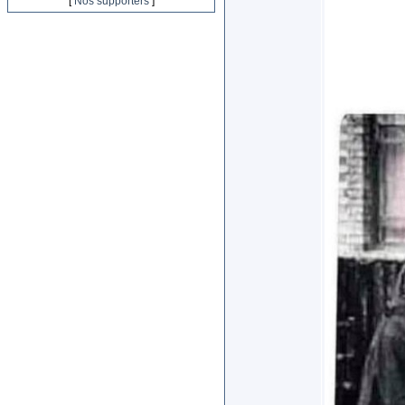
[
Nos supporters
]