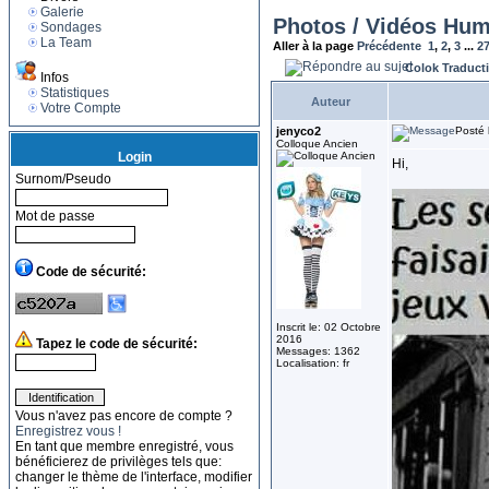
Galerie
Photos / Vidéos Hum
Sondages
La Team
Aller à la page
Précédente
1
,
2
,
3
...
2
Colok Traduct
Infos
Statistiques
Auteur
Votre Compte
jenyco2
Posté 
Colloque Ancien
Login
Hi,
Surnom/Pseudo
Mot de passe
Code de sécurité:
Inscrit le: 02 Octobre
2016
Tapez le code de sécurité:
Messages: 1362
Localisation: fr
Vous n'avez pas encore de compte ?
Enregistrez vous !
En tant que membre enregistré, vous
bénéficierez de privilèges tels que:
changer le thème de l'interface, modifier