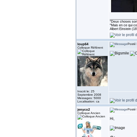
______________
''Deux choses sont 
"Mais en ce qui co
Albert Einstein (1
loup64
Posté 
Colloque Référent
Inscrit le: 25
Septembre 2008
Messages: 5000
Localisation: ca
jenyco2
Posté 
Colloque Ancien
Hi,