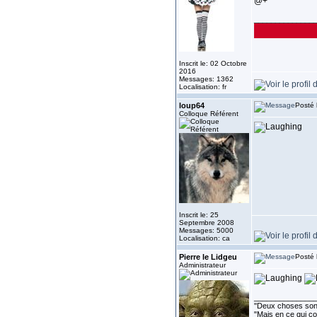
@+
______________
Inscrit le: 02 Octobre
2016
Messages: 1362
Localisation: fr
loup64
Posté 
Colloque Référent
Inscrit le: 25
Septembre 2008
Messages: 5000
Localisation: ca
Pierre le Lidgeu
Posté 
Administrateur
______________
''Deux choses sont 
"Mais en ce qui co