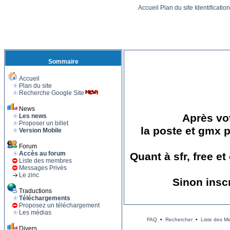
Accueil
Plan du site
Identificatio
Sommaire
Accueil
Plan du site
Recherche Google Site
News
Après vot
Les news
Proposer un billet
la poste et gmx p
Version Mobile
Forum
Accès au forum
Quant à sfr, free e
Liste des membres
Messages Privés
Le zinc
Sinon insc
Traductions
Téléchargements
Proposez un téléchargement
Les médias
FAQ
•
Rechercher
•
Liste des M
Divers