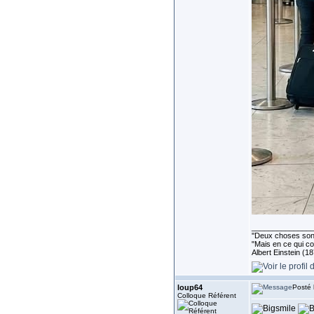
______________
''Deux choses sont 
"Mais en ce qui co
Albert Einstein (1
loup64
Posté 
Colloque Référent