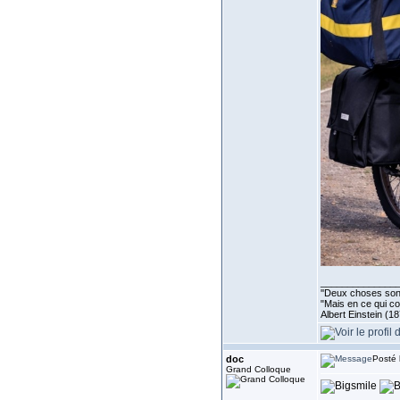
______________
''Deux choses sont 
"Mais en ce qui co
Albert Einstein (1
doc
Posté 
Grand Colloque