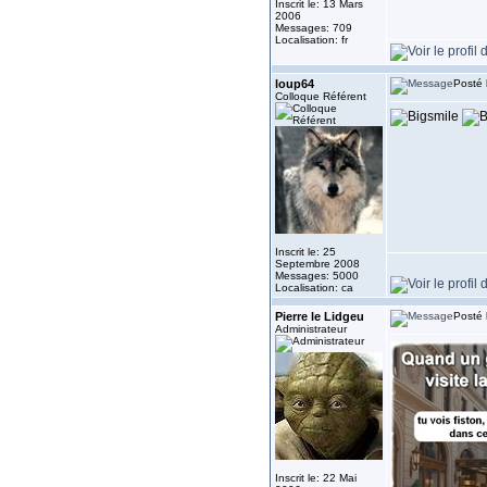
Inscrit le: 13 Mars
2006
Messages: 709
Localisation: fr
loup64
Posté 
Colloque Référent
Inscrit le: 25
Septembre 2008
Messages: 5000
Localisation: ca
Pierre le Lidgeu
Posté 
Administrateur
Inscrit le: 22 Mai