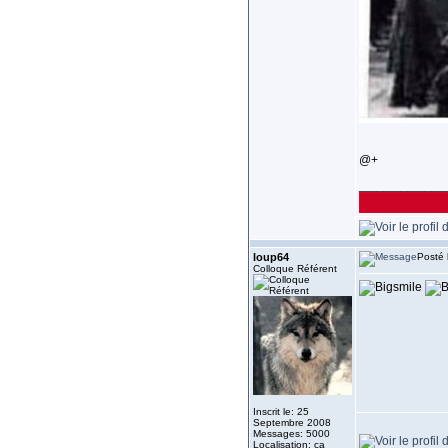
@+
______________
loup64
Posté 
Colloque Référent
Inscrit le: 25
Septembre 2008
Messages: 5000
Localisation: ca