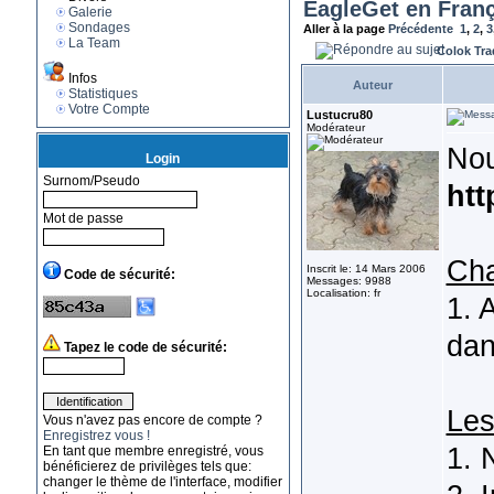
EagleGet en Franç
Galerie
Sondages
Aller à la page
Précédente
1
,
2
,
3
La Team
Colok Tra
Infos
Auteur
Statistiques
Votre Compte
Lustucru80
Modérateur
Nou
Login
Surnom/Pseudo
htt
Mot de passe
Ch
Inscrit le: 14 Mars 2006
Code de sécurité:
Messages: 9988
Localisation: fr
1. 
dan
Tapez le code de sécurité:
Les
Vous n'avez pas encore de compte ?
Enregistrez vous !
1. 
En tant que membre enregistré, vous
bénéficierez de privilèges tels que:
changer le thème de l'interface, modifier