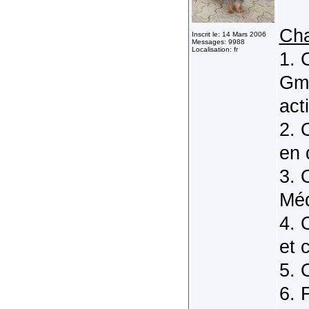
Ch
Inscrit le: 14 Mars 2006
Messages: 9988
Localisation: fr
1. 
Gma
act
2. 
en 
3. 
Méd
4. 
et 
5. 
6. 