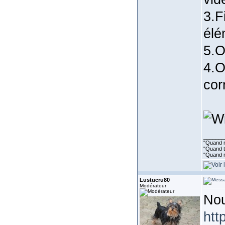
3.F
élé
5.O
4.O
cor
_______
"Quand ri
"Quand to
"Quand r
Lustucru80
Modérateur
Nou
htt