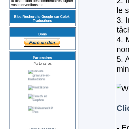
2. 
la disposition des commentaires, signer
vos interventions etc.
le 
Bloc Recherche Google sur Colok-
3. 
Traductions
tâc
Dons
4. 
non
5. 
Partenaires
Partenaires
min
Cli
- E