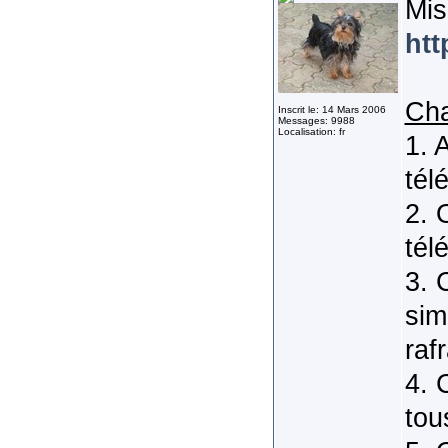
Mis
htt
Ch
Inscrit le: 14 Mars 2006
Messages: 9988
Localisation: fr
1. 
tél
2. 
tél
3. 
sim
raf
4. 
tou