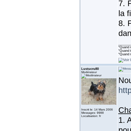
7. 
la f
8. 
dan
_______
"Quand ri
"Quand to
"Quand r
Lustucru80
Modérateur
Nou
htt
Ch
Inscrit le: 14 Mars 2006
Messages: 9988
Localisation: fr
1. 
pou