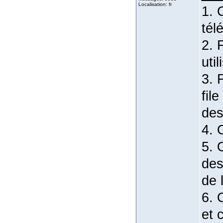
Localisation: fr
1. 
tél
2. 
uti
3. 
fil
des
4. 
5. 
des
de l
6. 
et 