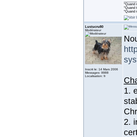
_______
"Quand ri
"Quand to
"Quand r
Lustucru80
Modérateur
Nou
htt
sys
Inscrit le: 14 Mars 2006
Messages: 9988
Localisation: fr
Ch
1. 
sta
Ch
2. 
cer