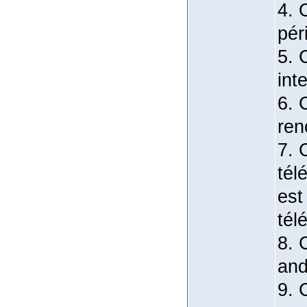
4. 
pér
5. 
int
6. 
ren
7. 
tél
est
tél
8. 
and
9. 