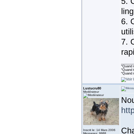
5. 
lin
6. 
uti
7. 
rap
_______
"Quand ri
"Quand to
"Quand r
Lustucru80
Modérateur
Nou
htt
Cha
Inscrit le: 14 Mars 2006
Messages: 9988