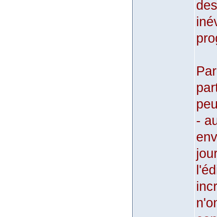
des
iné
pro
Par
par
peu
- a
env
jou
l'é
inc
n'o