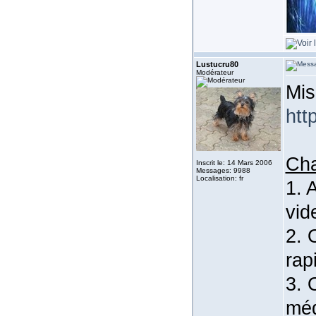
Lustucru80
Modérateur
Mis
htt
Ch
Inscrit le: 14 Mars 2006
Messages: 9988
Localisation: fr
1. 
vid
2. 
rap
3. 
méd