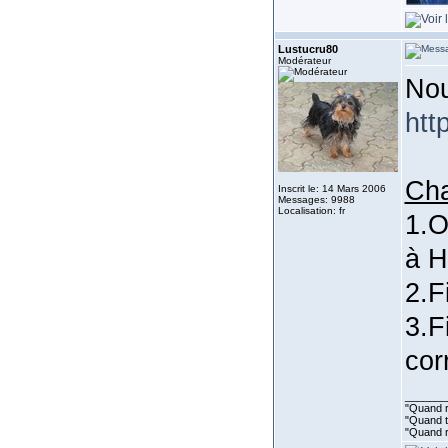
Lustucru80
Modérateur
Nou
htt
Ch
Inscrit le: 14 Mars 2006
Messages: 9988
Localisation: fr
1.O
à H
2.F
3.F
cor
_______
"Quand ri
"Quand to
"Quand r