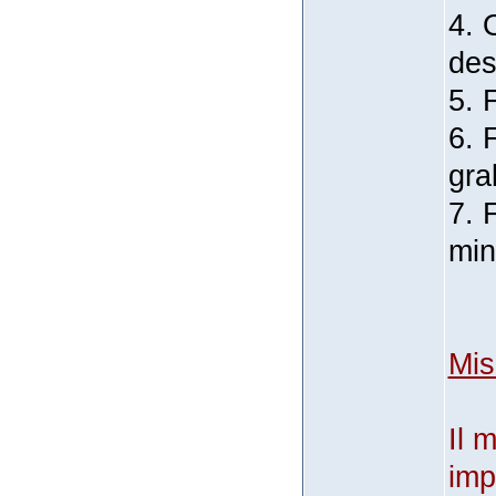
4. 
des
5. 
6. 
gra
7. 
min
Mis
Il 
imp