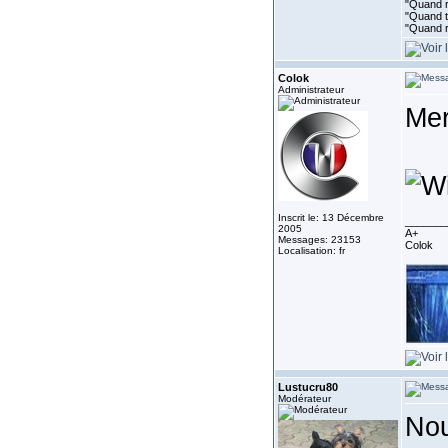
"Quand ri
"Quand to
"Quand r
Colok
Administrateur
Me
Inscrit le: 13 Décembre
_______
2005
A+
Messages: 23153
Colok
Localisation: fr
Lustucru80
Modérateur
Nou