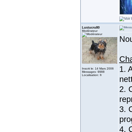
Lustucru80
Modérateur
Nou
Cha
1. 
Inscrit le: 14 Mars 2006
Messages: 9988
Localisation: fr
net
2. 
rep
3. 
pro
4. 