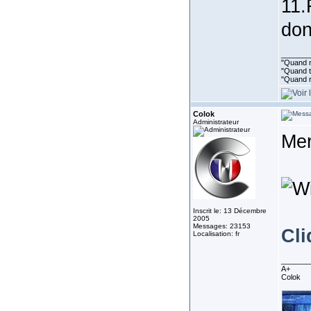
11.
don
_______
"Quand ri
"Quand to
"Quand r
Colok
Administrateur
Me
Inscrit le: 13 Décembre
2005
Messages: 23153
Cli
Localisation: fr
_______
A+
Colok