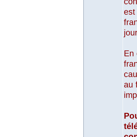
con
est
fra
jou
En 
fra
cau
au 
imp
Pou
tél
con