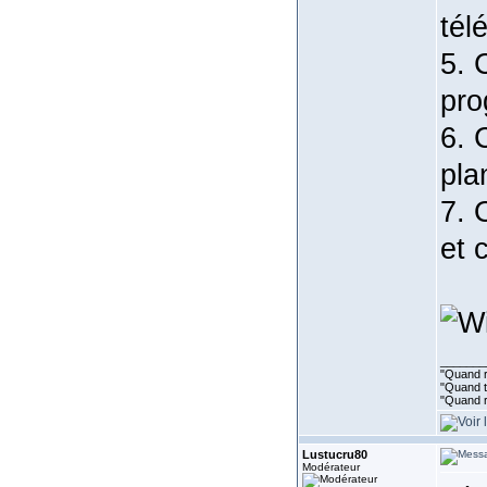
tél
5. 
pr
6. 
pla
7. 
et 
_______
"Quand ri
"Quand to
"Quand r
Lustucru80
Modérateur