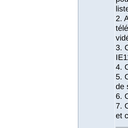
lis
2. 
tél
vid
3. 
IE1
4. 
5. 
de 
6. 
7. 
et 
_______