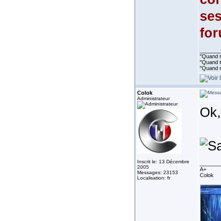
ses
for
_______
"Quand ri
"Quand to
"Quand r
Colok
Administrateur
Ok,
Inscrit le: 13 Décembre
_______
2005
A+
Messages: 23153
Colok
Localisation: fr