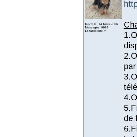
htt
Ch
Inscrit le: 14 Mars 2006
Messages: 9988
Localisation: fr
1.O
dis
2.O
par
3.O
tél
4.O
5.F
de 
6.F