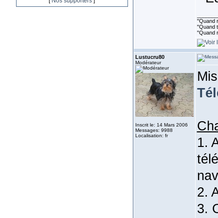
[
Nos supporters
]
_______
"Quand ri
"Quand to
"Quand r
Lustucru80
Modérateur
Mis
Tél
Cha
Inscrit le: 14 Mars 2006
Messages: 9988
Localisation: fr
1. 
tél
nav
2. 
3. 