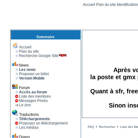
Accueil
Plan du site
Identificatio
Sommaire
Accueil
Plan du site
Recherche Google Site
News
Après vo
Les news
Proposer un billet
la poste et gmx 
Version Mobile
Forum
Quant à sfr, fre
Accès au forum
Liste des membres
Messages Privés
Sinon ins
Le zinc
Traductions
Téléchargements
Proposez un téléchargement
FAQ
•
Rechercher
•
Liste des M
Les médias
Divers