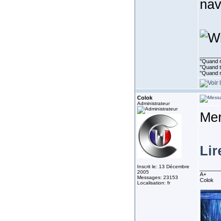
nav
_______
"Quand ri
"Quand to
"Quand r
Colok
Administrateur
Me
Lire
Inscrit le: 13 Décembre
_______
2005
A+
Messages: 23153
Colok
Localisation: fr