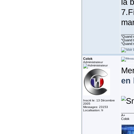
la 
7.F
man
_______
"Quand ri
"Quand to
"Quand r
Colok
Administrateur
Me
en 
Inscrit le: 13 Décembre
2005
Messages: 23153
Localisation: fr
_______
A+
Colok