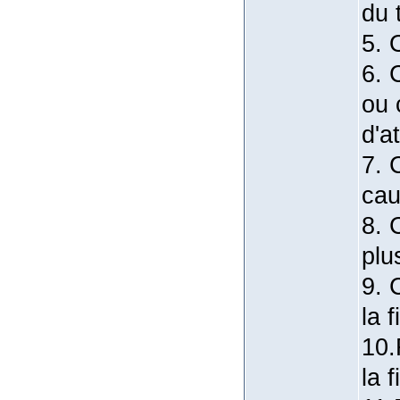
du 
5. 
6. 
ou 
d'a
7. 
cau
8. 
plu
9. 
la f
10.
la f