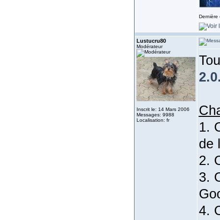
Dernière 
Lustucru80
Modérateur
Tou
2.0
Ch
Inscrit le: 14 Mars 2006
Messages: 9988
Localisation: fr
1. 
de l
2. 
3. 
Goo
4. 