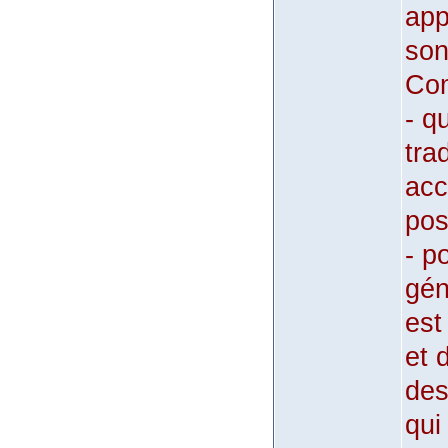
app
son
Com
- q
tra
acc
pos
- p
gén
est
et 
des
qui