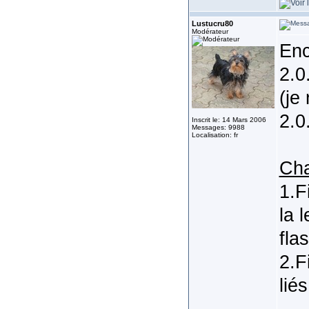
Lustucru80
Modérateur
Enc
2.0
(je
2.0
Inscrit le: 14 Mars 2006
Messages: 9988
Localisation: fr
Ch
1.F
la 
fla
2.F
lié