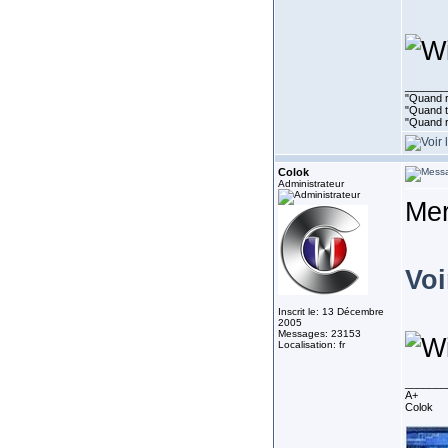
_______
"Quand ri
"Quand to
"Quand r
Colok
Administrateur
Me
Voi
Inscrit le: 13 Décembre
2005
Messages: 23153
Localisation: fr
_______
A+
Colok