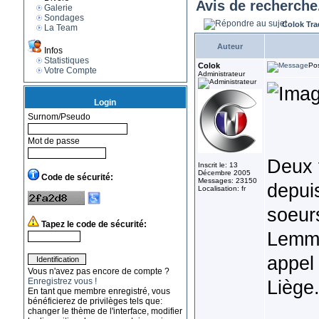
Avis de recherche.
Galerie
Sondages
Colok Tra
La Team
Auteur
Infos
Statistiques
Colok
Pos
Votre Compte
Administrateur
Login
Surnom/Pseudo
Mot de passe
Deux f
Inscrit le: 13
Décembre 2005
Code de sécurité:
Messages: 23150
depuis
Localisation: fr
soeur
Tapez le code de sécurité:
Lemme
appel 
Vous n'avez pas encore de compte ?
Enregistrez vous !
Liège
En tant que membre enregistré, vous
bénéficierez de privilèges tels que:
changer le thème de l'interface, modifier