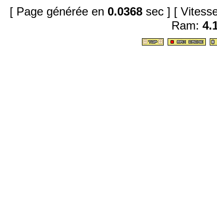
[ Page générée en
0.0368
sec ]
[ Vites
Ram:
4.