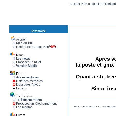
Accueil
Plan du site
Identificatio
Sommaire
Accueil
Plan du site
Recherche Google Site
News
Après vo
Les news
Proposer un billet
la poste et gmx 
Version Mobile
Forum
Quant à sfr, fre
Accès au forum
Liste des membres
Messages Privés
Sinon ins
Le zinc
Traductions
Téléchargements
Proposez un téléchargement
FAQ
•
Rechercher
•
Liste des M
Les médias
Divers