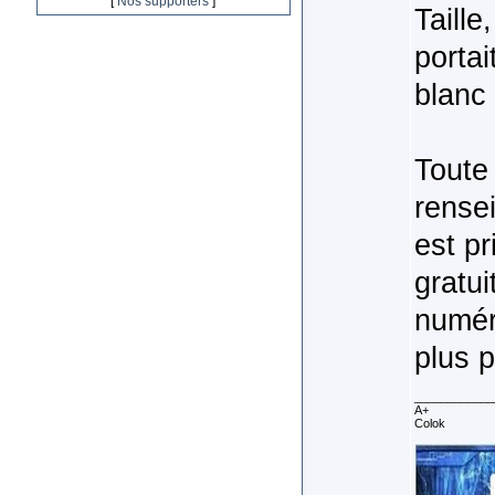
[
Nos supporters
]
Taille
portai
blanc
Toute
rensei
est p
gratui
numér
plus p
____________
A+
Colok