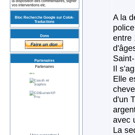
la disposition des commentaires, signer
vos interventions etc.
A la 
Bloc Recherche Google sur Colok-
Traductions
police
entre
Dons
d'âges
Saint
Partenaires
Il s'a
Partenaires
Elle e
cheveu
d'un T
argen
avec 
La se