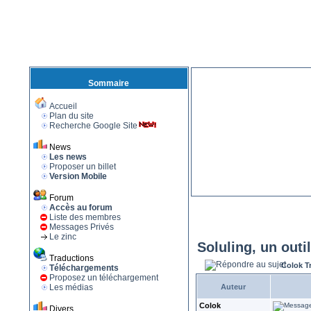
Sommaire
Accueil
Plan du site
Recherche Google Site
News
Les news
Proposer un billet
Version Mobile
Forum
Accès au forum
Liste des membres
Messages Privés
Le zinc
Soluling, un outi
Traductions
Colok T
Téléchargements
Proposez un téléchargement
Les médias
Auteur
Colok
Divers