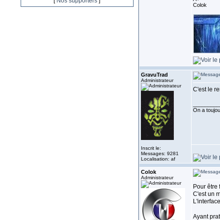
[
Nos supporters
]
Colok
GravuTrad
Administrateur
C'est le r
_________
On a toujour
Inscrit le:
Messages: 9281
Localisation: af
Colok
Administrateur
Pour être 
C'est un 
L'interfac
Ayant prat