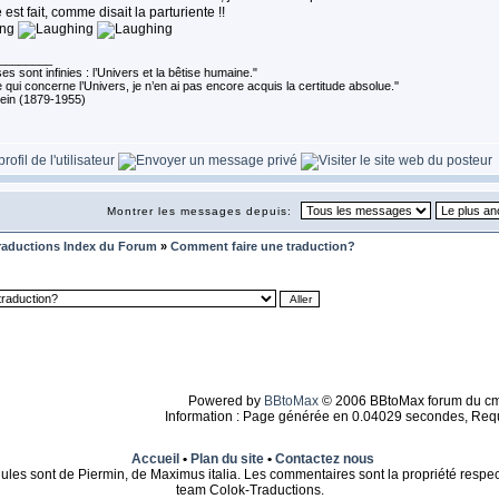
est fait, comme disait la parturiente !!
________
s sont infinies : l’Univers et la bêtise humaine."
 qui concerne l’Univers, je n’en ai pas encore acquis la certitude absolue.''
tein (1879-1955)
Montrer les messages depuis:
raductions Index du Forum
»
Comment faire une traduction?
Powered by
BBtoMax
© 2006 BBtoMax forum du c
Information : Page générée en 0.04029 secondes, Req
Accueil
•
Plan du site
•
Contactez nous
ules sont de Piermin, de Maximus italia. Les commentaires sont la propriété respect
team Colok-Traductions.