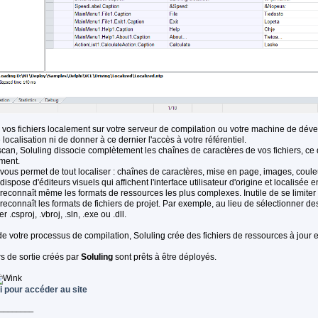
 vos fichiers localement sur votre serveur de compilation ou votre machine de dév
 localisation ni de donner à ce dernier l'accès à votre référentiel.
scan, Soluling dissocie complètement les chaînes de caractères de vos fichiers, ce 
ment.
 vous permet de tout localiser : chaînes de caractères, mise en page, images, couleu
dispose d'éditeurs visuels qui affichent l'interface utilisateur d'origine et localisée 
 reconnaît même les formats de ressources les plus complexes. Inutile de se limite
 reconnaît les formats de fichiers de projet. Par exemple, au lieu de sélectionner des
er .csproj, .vbroj, .sln, .exe ou .dll.
e votre processus de compilation, Soluling crée des fichiers de ressources à jour et 
rs de sortie créés par
Soluling
sont prêts à être déployés.
ci pour accéder au site
________