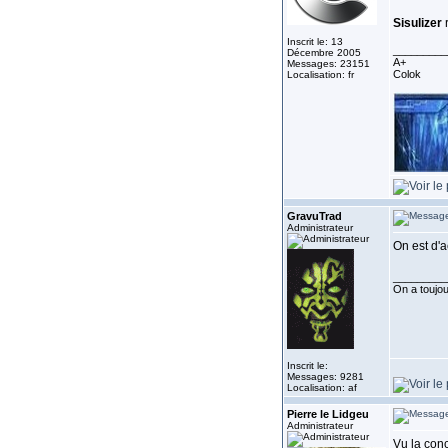
Sisulizer
Inscrit le: 13
_________
Décembre 2005
A+
Messages: 23151
Colok
Localisation: fr
GravuTrad
Administrateur
On est d'
_________
On a toujour
Inscrit le:
Messages: 9281
Localisation: af
Pierre le Lidgeu
Administrateur
Vu la conc