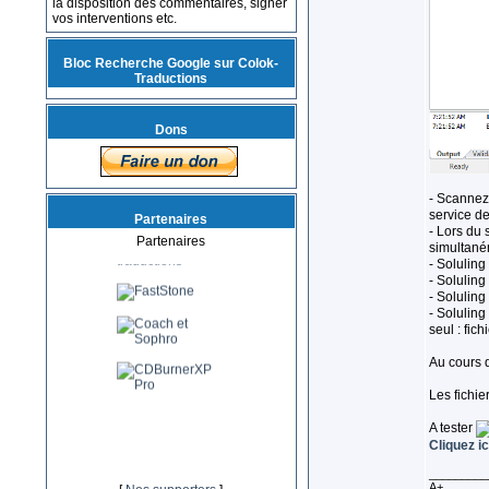
la disposition des commentaires, signer
vos interventions etc.
Bloc Recherche Google sur Colok-
Traductions
Dons
- Scannez
service de
Partenaires
- Lors du 
Partenaires
simultané
- Soluling
- Soluling 
- Soluling
- Soluling
seul : fichi
Au cours d
Les fichie
A tester
Cliquez i
_________
A+