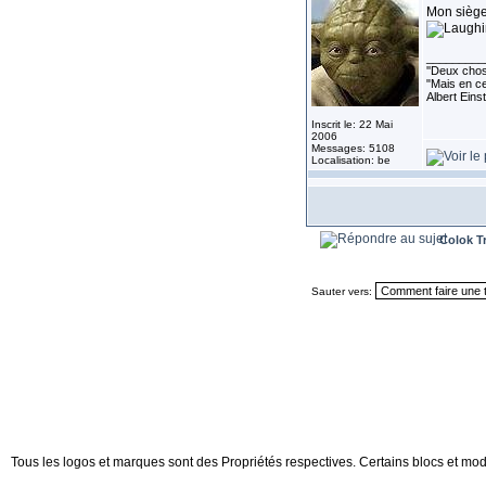
Mon siège 
_________
''Deux chose
"Mais en ce
Albert Eins
Inscrit le: 22 Mai
2006
Messages: 5108
Localisation: be
Colok T
Sauter vers:
Tous les logos et marques sont des Propriétés respectives. Certains blocs et mod