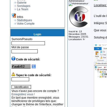
Administrateur
Galerie
Localisez
Sondages
La Team
L'outil de
Infos
Statistiques
Intégrez 
Votre Compte
Que vous u
Inscrit le: 13
Login
Décembre 2005
Messages: 23151
Soluling d
Surnom/Pseudo
Localisation: fr
Mot de passe
Code de sécurité:
Tapez le code de sécurité:
Vous n'avez pas encore de compte ?
Enregistrez vous !
En tant que membre enregistré, vous
bénéficierez de privilèges tels que:
changer le thème de l'interface, modifier