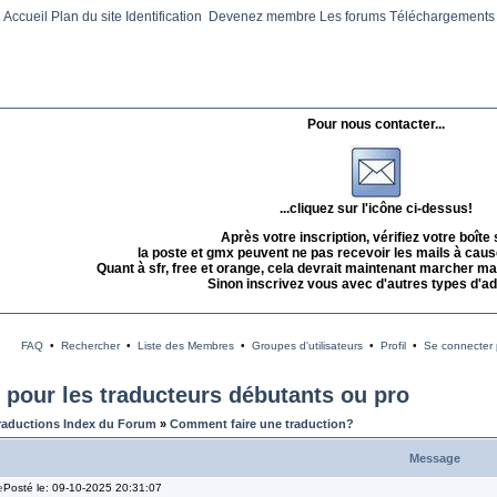
Accueil
Plan du site
Identification
Devenez membre
Les forums
Téléchargements
Pour nous contacter...
...cliquez sur l'icône ci-dessus!
Après votre inscription, vérifiez votre boîte
la poste et gmx peuvent ne pas recevoir les mails à caus
Quant à sfr, free et orange, cela devrait maintenant marcher mai
Sinon inscrivez vous avec d'autres types d'a
FAQ
•
Rechercher
•
Liste des Membres
•
Groupes d'utilisateurs
•
Profil
•
Se connecter p
l pour les traducteurs débutants ou pro
raductions Index du Forum
»
Comment faire une traduction?
Message
Posté le: 09-10-2025 20:31:07