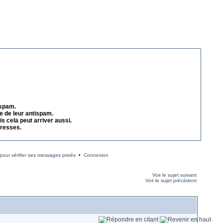
 spam.
e de leur antispam.
s cela peut arriver aussi.
dresses.
our vérifier ses messages privés
•
Connexion
Voir le sujet suivant
Voir le sujet précédent