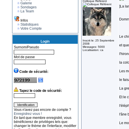
Colloque Référent
Galerie
]La la
Sondages
La Team
Domma
Infos
Statistiques
Votre Compte
Le chi
Inscrit le: 25 Septembre
Login
2008
et que
Surnom/Pseudo
Messages: 5000
Localisation: ca
l'hiro
Mot de passe
la col
Les mo
Code de sécurité:
le fai
La gre
Tapez le code de sécurité:
Et le 
l'éléph
Vous n'avez pas encore de compte ?
Enregistrez vous !
l'âne b
En tant que membre enregistré, vous
bénéficierez de privilèges tels que:
Le mou
changer le thème de l'interface, modifier