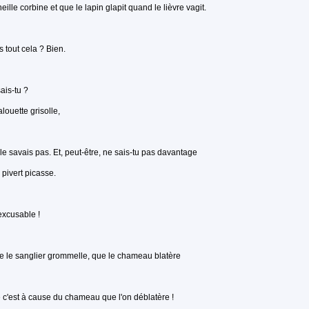
neille corbine et que le lapin glapit quand le lièvre vagit.
s tout cela ? Bien.
ais-tu ?
alouette grisolle,
le savais pas. Et, peut-être, ne sais-tu pas davantage
 pivert picasse.
excusable !
 le sanglier grommelle, que le chameau blatère
 c'est à cause du chameau que l'on déblatère !