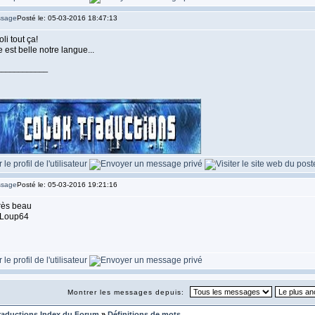
Posté le: 05-03-2016 18:47:13
oli tout ça!
e est belle notre langue...
____________
Posté le: 05-03-2016 19:21:16
très beau
 Loup64
Montrer les messages depuis:
raductions Index du Forum
»
Définitions de mots