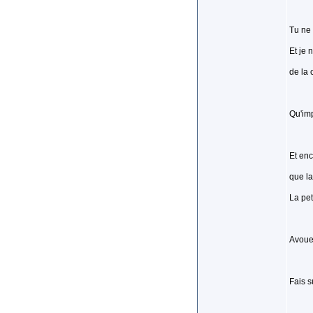
Tu ne 
Et je 
de la 
Qu'imp
Et enc
que la
La pet
Avoue 
Fais s