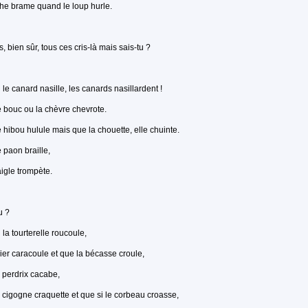
he brame quand le loup hurle.
s, bien sûr, tous ces cris-là mais sais-tu ?
 le canard nasille, les canards nasillardent !
 bouc ou la chèvre chevrote.
 hibou hulule mais que la chouette, elle chuinte.
 paon braille,
aigle trompète.
u ?
 la tourterelle roucoule,
ier caracoule et que la bécasse croule,
 perdrix cacabe,
 cigogne craquette et que si le corbeau croasse,