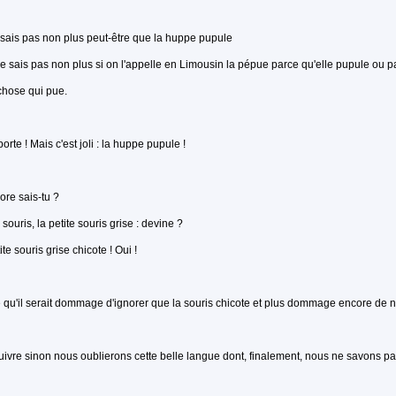
sais pas non plus peut-être que la huppe pupule
ne sais pas non plus si on l'appelle en Limousin la pépue parce qu'elle pupule ou pa
chose qui pue.
orte ! Mais c'est joli : la huppe pupule !
ore sais-tu ?
 souris, la petite souris grise : devine ?
ite souris grise chicote ! Oui !
qu'il serait dommage d'ignorer que la souris chicote et plus dommage encore de ne 
uivre sinon nous oublierons cette belle langue dont, finalement, nous ne savons p