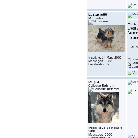
Lustucru80
Modérateur
Merci
C'est 
Au mom
de bie
... au 
_____
Inscrit le: 14 Mars 2006
"Quand 
Messages: 9988
"Quand 
Localisation: fr
"Quand
loup64
Colloque Référent
Inscrit le: 25 Septembre
2008
Messages: 5000
Localisation: ca