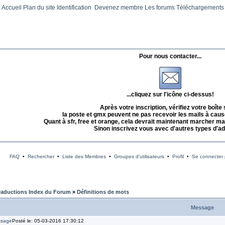
Accueil
Plan du site
Identification
Devenez membre
Les forums
Téléchargements
Pour nous contacter...
...cliquez sur l'icône ci-dessus!
Après votre inscription, vérifiez votre boîte
la poste et gmx peuvent ne pas recevoir les mails à caus
Quant à sfr, free et orange, cela devrait maintenant marcher mai
Sinon inscrivez vous avec d'autres types d'a
FAQ
•
Rechercher
•
Liste des Membres
•
Groupes d'utilisateurs
•
Profil
•
Se connecter p
raductions Index du Forum
»
Définitions de mots
Message
Posté le: 05-03-2016 17:30:12