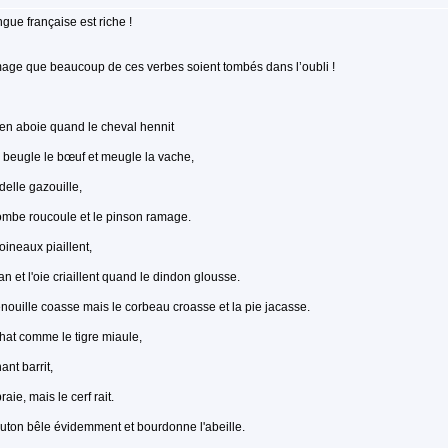
ngue française est riche !
ge que beaucoup de ces verbes soient tombés dans l’oubli !
en aboie quand le cheval hennit
 beugle le bœuf et meugle la vache,
ndelle gazouille,
ombe roucoule et le pinson ramage.
ineaux piaillent,
san et l'oie criaillent quand le dindon glousse.
nouille coasse mais le corbeau croasse et la pie jacasse.
chat comme le tigre miaule,
ant barrit,
raie, mais le cerf rait.
ton bêle évidemment et bourdonne l'abeille.