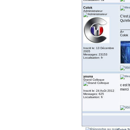
Colok
Administrateur
C'est j
Qu'ell
_____
A+
Colok
Inscrit le: 13 Décembre
2005
Messages: 23153
Localisation: fr
youna
Grand Colloque
c est 
merci
Inscrit le: 24 Août 2012
Messages: 625
Localisation: fr
Colok T