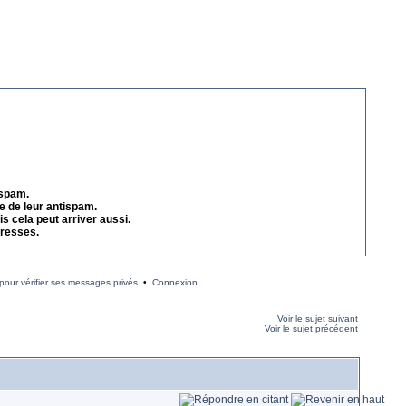
 spam.
e de leur antispam.
s cela peut arriver aussi.
dresses.
our vérifier ses messages privés
•
Connexion
Voir le sujet suivant
Voir le sujet précédent