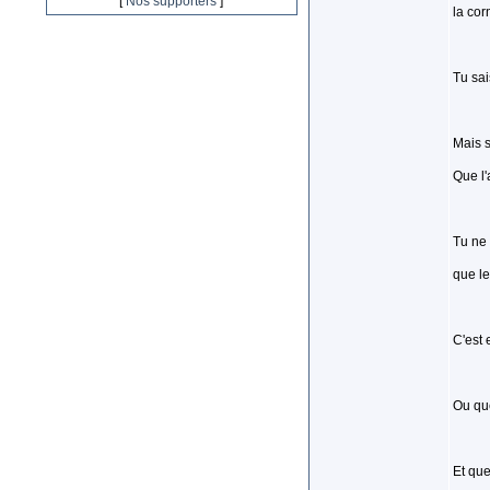
[
Nos supporters
]
la cor
Tu sai
Mais s
Que l'
Tu ne 
que le
C'est 
Ou que
Et que