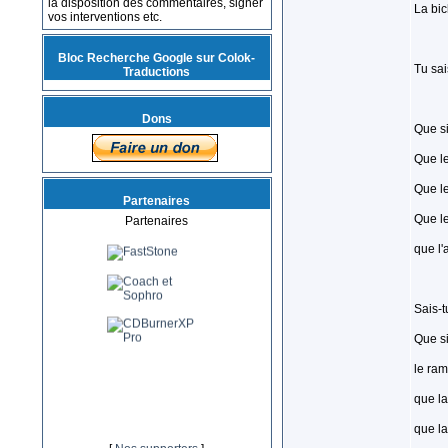
la disposition des commentaires, signer
La bic
vos interventions etc.
Bloc Recherche Google sur Colok-
Tu sai
Traductions
Dons
Que si
Que le
Que le
Partenaires
Que le
Partenaires
que l'
Sais-t
Que si
le ram
que la
que la